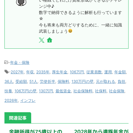
ンジ中♪
数字で納得できるように解析も行っています
☆
今も将来も両方どりするために、一緒に知識
武装しましょう
-
年金・保険
-
2027年
,
年収
,
2035年
,
厚生年金
,
106万円
,
従業員数
,
運用
,
年金額
,
36人
,
受給額
,
51人
,
労使折半
,
保険料
,
130万円の壁
,
元が取れる
,
負担
,
扶養
,
106万円の壁
,
130万円
,
最低賃金
,
社会保険料
,
社保料
,
社会保険
,
2026年
,
インフレ
関連記事