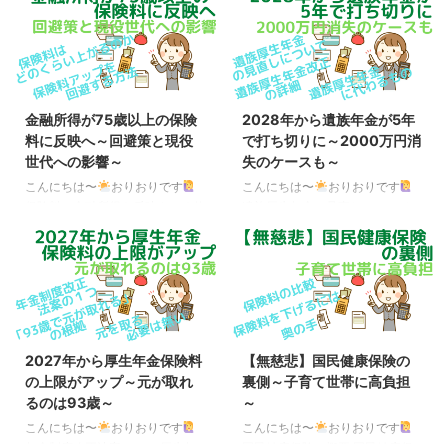
金融所得が75歳以上の保険
2028年から遺族年金が5年
料に反映へ～回避策と現役
で打ち切りに～2000万円消
世代への影響～
失のケースも～
こんにちは〜
おりおりです
こんにちは〜
おりおりです
保険料に金融所得を反映させる仕
遺族厚生年金の見直しについて
組み 先日、「金融所得の保険料
大手メディアではあまり取り上げ
反映」に関わる、健康保険法など
られていませんが、SNSでは遺族
の改正案の概要が判明しました。
年金の改正（大改悪？）が話題で
その内容は、金融機関に対し、上
持ちきりになっています。 さら
場株式の配当などを支払った報告
に、遺族年金の総受給額が2000
書を自治体が運営する後期高齢者
万円近く減る、というケースが週
医療制度（75歳以上の人は全員
刊誌で取り上げられ炎上していま
2027年から厚生年金保険料
【無慈悲】国民健康保険の
が加入）の保険者に提出すること
す。 遺族厚生年金改正の対象者
の上限がアップ～元が取れ
裏側～子育て世帯に高負担
を義務づける、というものです。
は限定的 結論から言うと、影響
るのは93歳～
～
これにより、今までは特定口座で
がある人自体、かなり限られてい
発生した利益を確定申告せず、源
ます。 ポイント ・現在、27～37
こんにちは〜
おりおりです
こんにちは〜
おりおりです
泉徴収で納税を済ませていた場
歳（2028年度末時点で30歳以上
年金制度改正法案の１つ 厚生年
国民健康保険の概要 国民健康保