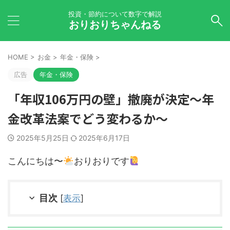
投資・節約について数字で解説
おりおりちゃんねる
HOME
>
お金
>
年金・保険
>
広告
年金・保険
「年収106万円の壁」撤廃が決定～年
金改革法案でどう変わるか～
2025年5月25日
2025年6月17日
こんにちは〜
おりおりです
目次
[
表示
]