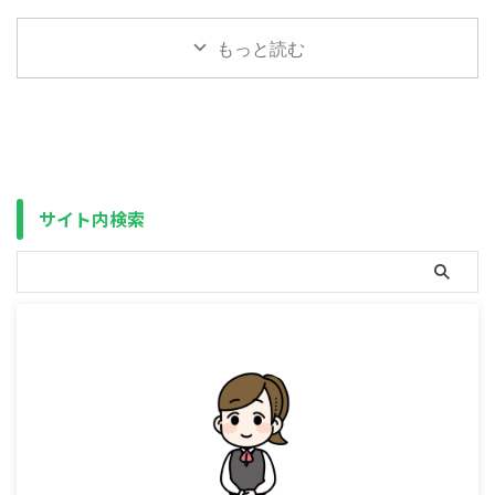
合、保険料の計算には含まれてい
40歳未満）の女性 ⇒ 不利
金保険料と言えば、国民年金の補
険とは、他の医療保険制度（被用
なかった（税金のみで済んでい
に （年収850万円以上の場合は
填に使われるというのが話題にな
者保険、後期高齢者医療制度）に
もっと読む
た）のが、何もせずとも ...
除く） ...
りましたが、さらに会社員に不利
加入していない全日本在住民を対
な改正が加わりそうです。 その
象とする医療保険です。 言い換
内容は、厚生労働省のサイトにも
えれば、75歳未満で会社の健康
記載されています。 厚生年金等
保険（社会保険）に加入していな
の標準報酬月額の上限の段階的引
い人全員になります。（75歳以
上げ 保険料や年金額の計算に使
上は全員が後期高齢者医療制度で
う賃金の上限の引上げを行い、一
す） ですから今、会社員の人も
サイト内検索
定以上の月収のある方に、賃金に
75歳以上まで働かない限り、必
応じた保険料を負担いただくこと
ず1度はお世話になる医療保険で
で、現役時代の賃金に見合った年
す。 ややこしいですが、「健康
金を受け取りやすくします。 年
保険」と言うと会社員が加入する
金制度改正法案を国会に提出しま
もので（大企業は健康保険組合、
した｜厚生労働省 こち ...
中小企業は協会けんぽ（ ...