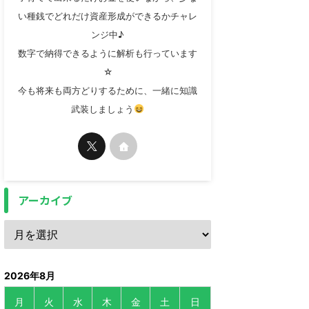
い種銭でどれだけ資産形成ができるかチャレ
ンジ中♪
数字で納得できるように解析も行っています
☆
今も将来も両方どりするために、一緒に知識
武装しましょう
アーカイブ
2026年8月
月
火
水
木
金
土
日