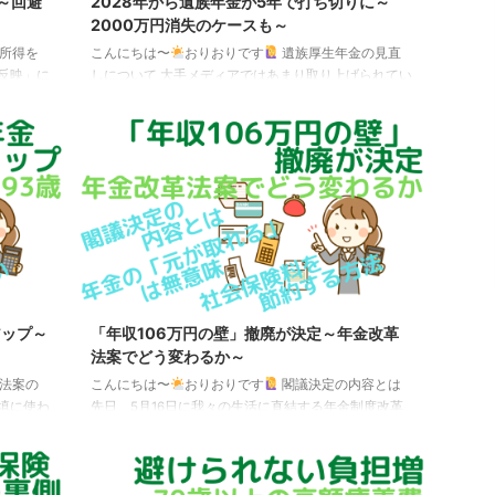
～回避
2028年から遺族年金が5年で打ち切りに～
2000万円消失のケースも～
所得を
こんにちは〜
おりおりです
遺族厚生年金の見直
反映」に
しについて 大手メディアではあまり取り上げられてい
明しまし
ませんが、SNSでは遺族年金の改正（大改悪？）が話
の配当な
題で持ちきりになっています。 さらに、遺族年金の総
高齢者医
受給額が2000万円近く減る、というケースが週刊誌で
者に提出
取り上げられ炎上しています。 遺族厚生年金改正の対
れによ
象者は限定的 結論から言うと、影響がある人自体、か
申告せ
なり限られています。 ポイント ・現在、27～37歳
険料の計
（2028年度末時点で30歳以上40歳未満）の女性
でいた）
⇒ 不利に （年収850万円以上の場合は除く） ...
アップ～
「年収106万円の壁」撤廃が決定～年金改革
法案でどう変わるか～
法案の
こんにちは〜
おりおりです
閣議決定の内容とは
填に使わ
先日、5月16日に我々の生活に直結する年金制度改革
会社員に
法案が閣議決定され、注目されています。 今回、柱と
厚生労働
なっているのがパートなどの厚生年金加入者の拡大で
等の標準
す。（基礎年金（国民年金）の底上げも現在調整中）
額の計算
その内容とは、以下の通りです。 ポイント ・年収106