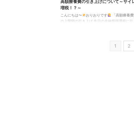
高額療養費の引き上げについて～サイ
増税！？～
こんにちは〜
おりおりです
「高額療養費
の上限額の引き上げ 先日の金融所得課税に引
今度は「高額療養費制度、負担上限額（自己
額）を引き上げ」というニュースが飛び込ん
た。 しかも、こちらはほぼ確定で、2025年8
1
2
2026年8月、2027年8月の3回に分けて段階
上げられることまで決まっています。 引き上
額はこの通りです。 所得区分（現）～2025
行）2025年8月～2026年7月所得区分（新）2
月～2027年7月2027年8月～年収 ...