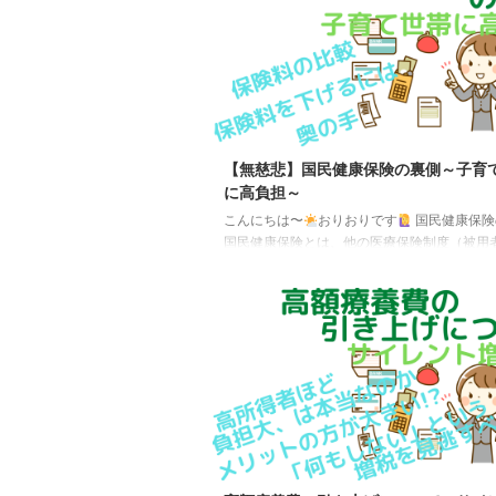
に使う賃金の上限の引上げを行い、一定以上
ある方に、賃金に応じた保険料を負担いただ
で、現役時代の賃金に見合った年金を受け取
します。 年金制度改正法案を国会に提出しま
生労働省 こち ...
【無慈悲】国民健康保険の裏側～子育
に高負担～
こんにちは〜
おりおりです
国民健康保険
国民健康保険とは、他の医療保険制度（被用
後期高齢者医療制度）に加入していない全日
を対象とする医療保険です。 言い換えれば、
満で会社の健康保険（社会保険）に加入して
全員になります。（75歳以上は全員が後期高
制度です） ですから今、会社員の人も75歳
働かない限り、必ず1度はお世話になる医療保
す。 ややこしいですが、「健康保険」と言う
が加入するもので（大企業は健康保険組合、
は協会けんぽ（ ...