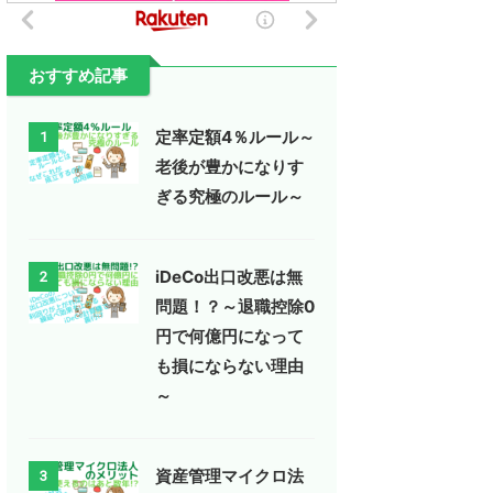
おすすめ記事
定率定額4％ルール～
1
老後が豊かになりす
ぎる究極のルール～
iDeCo出口改悪は無
2
問題！？～退職控除0
円で何億円になって
も損にならない理由
～
資産管理マイクロ法
3