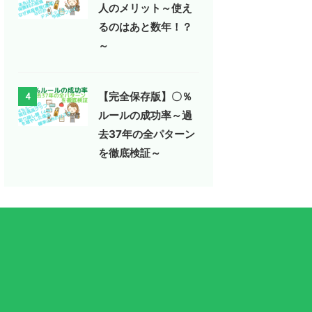
人のメリット～使え
るのはあと数年！？
～
【完全保存版】〇％
4
ルールの成功率～過
去37年の全パターン
を徹底検証～