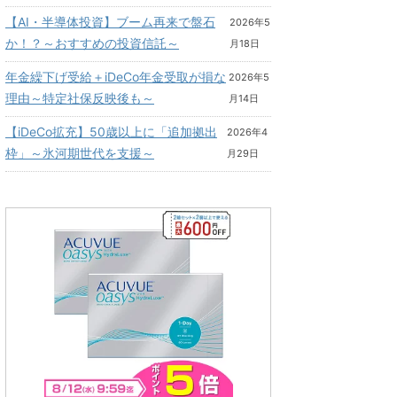
【AI・半導体投資】ブーム再来で盤石
2026年5
か！？～おすすめの投資信託～
月18日
年金繰下げ受給＋iDeCo年金受取が損な
2026年5
理由～特定社保反映後も～
月14日
【iDeCo拡充】50歳以上に「追加拠出
2026年4
枠」～氷河期世代を支援～
月29日