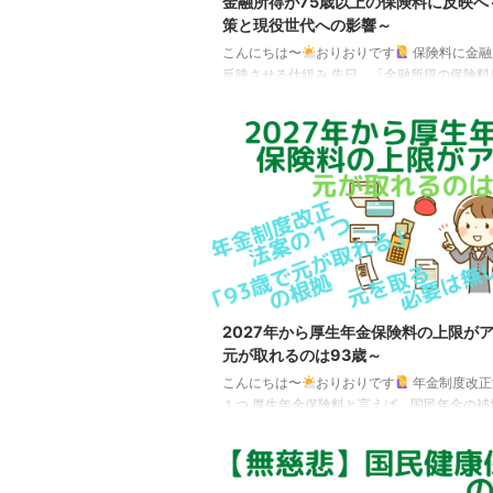
金融所得が75歳以上の保険料に反映へ
策と現役世代への影響～
こんにちは〜
おりおりです
保険料に金融
反映させる仕組み 先日、「金融所得の保険料
関わる、健康保険法などの改正案の概要が判
た。 その内容は、金融機関に対し、上場株式
どを支払った報告書を自治体が運営する後期
療制度（75歳以上の人は全員が加入）の保険
することを義務づける、というものです。 こ
り、今までは特定口座で発生した利益を確定
ず、源泉徴収で納税を済ませていた場合、保
算には含まれていなかった（税金のみで済ん
のが、何もせずとも ...
2027年から厚生年金保険料の上限が
元が取れるのは93歳～
こんにちは〜
おりおりです
年金制度改正
１つ 厚生年金保険料と言えば、国民年金の補
れるというのが話題になりましたが、さらに
不利な改正が加わりそうです。 その内容は、
省のサイトにも記載されています。 厚生年金
報酬月額の上限の段階的引上げ 保険料や年金