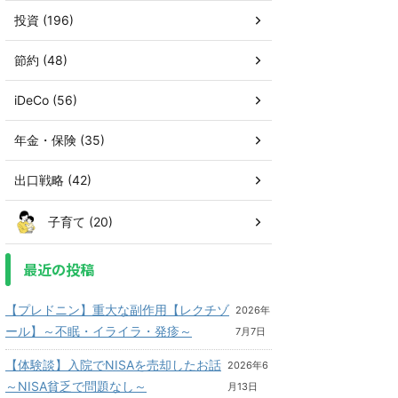
投資 (196)
節約 (48)
iDeCo (56)
年金・保険 (35)
出口戦略 (42)
子育て (20)
最近の投稿
【プレドニン】重大な副作用【レクチゾ
2026年
ール】～不眠・イライラ・発疹～
7月7日
【体験談】入院でNISAを売却したお話
2026年6
～NISA貧乏で問題なし～
月13日