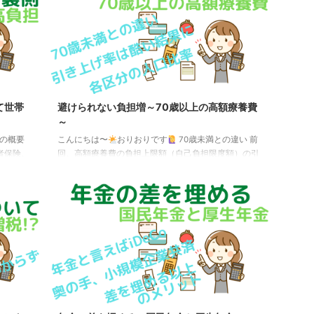
の月収の
万円（月収88,000円）以上 ⇒ 2026年10月から廃
くこと
止・労働時間が週20時間以上・従業員数が51人以
りやすく
上 ⇒ 2027年10月から36人以上、
した｜厚
2035年から廃止・学生ではない の全 ...
て世帯
避けられない負担増～70歳以上の高額療養費
～
の概要
こんにちは〜
おりおりです
70歳未満との違い 前
者保険、
回、高額療養費の負担上限額（自己負担限度額）の引
本在住民
き上げについてお話しましたが、 これは70歳未満の
75歳未
話で、実は70歳以上も引き上げの対象になっていま
いない人
す。 その詳細はこちらです。（年収約370万円以上の
齢者医療
区分もあるのですが、70歳未満と同じ金額なので割愛
以上まで
しています） 所得区分（現）～2025年7月（現行）
険で
2025年8月～2026年7月所得区分（新）2026年8月～
と会社員
2027年7月2027年8月～～年収約370万円健保：標報
中小企業
26万円以下国保・後期：課税所得 ...