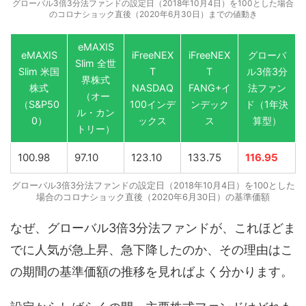
グローバル3倍3分法ファンドの設定日（2018年10月4日）を100とした場合
のコロナショック直後（2020年6月30日）までの値動き
eMAXIS
eMAXIS
iFreeNEX
iFreeNEX
グローバ
Slim 全世
Slim 米国
T
T
ル3倍3分
界株式
株式
NASDAQ
FANG+イ
法ファン
（オー
（S&P50
100インデ
ンデック
ド（1年決
ル・カン
0）
ックス
ス
算型）
トリー）
100.98
97.10
123.10
133.75
116.95
グローバル3倍3分法ファンドの設定日（2018年10月4日）を100とした
場合のコロナショック直後（2020年6月30日）の基準価額
なぜ、グローバル3倍3分法ファンドが、これほどま
でに人気が急上昇、急下降したのか、その理由はこ
の期間の基準価額の推移を見ればよく分かります。