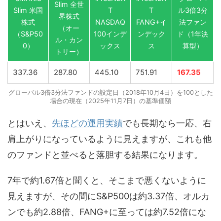
Slim 全世
Slim 米国
T
T
ル3倍3分
界株式
株式
NASDAQ
FANG+イ
法ファン
（オー
（S&P50
100インデ
ンデック
ド（1年決
ル・カン
0）
ックス
ス
算型）
トリー）
337.36
287.80
445.10
751.91
167.35
グローバル3倍3分法ファンドの設定日（2018年10月4日）を100とした
場合の現在（2025年11月7日）の基準価額
とはいえ、
先ほどの運用実績
でも長期なら一応、右
肩上がりになっているように見えますが、これも他
のファンドと並べると落胆する結果になります。
7年で約1.67倍と聞くと、そこまで悪くないように
見えますが、その間にS&P500は約3.37倍、オルカ
ンでも約2.88倍、FANG+に至っては約7.52倍にな