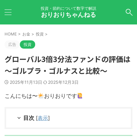
投資・節約について数字で解説
おりおりちゃんねる
HOME
>
お金
>
投資
>
広告
投資
グローバル3倍3分法ファンドの評価は
～ゴルプラ・ゴルナスと比較～
2025年11月13日
2025年12月3日
こんにちは〜
おりおりです
目次
[
表示
]