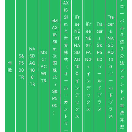
AX
ロ
IS
ー
Sli
iFr
Tra
eM
バ
m
ee
iFr
Tra
cer
AX
ル
全
NE
ee
cer
s
IS
3
世
XT
NE
s
NA
Sli
倍
界
NA
XT
S&
SD
NA
m
3
MS
株
SD
FA
P5
AQ
S&
SD
米
分
CI
式
AQ
NG
00
10
年
P5
AQ
国
法
AC
（
10
+
ゴ
0
数
00
10
株
フ
WI
オ
0
イ
ー
ゴ
TR
0
式
ァ
TR
ー
イ
ン
ル
ー
TR
（
ン
ル
ン
デ
ド
ル
S&
ド
・
デ
ッ
プ
ド
P5
（1
カ
ッ
ク
ラ
プ
00
年
ン
ク
ス
ス
ラ
）
決
ト
ス
ス
算
リ
型
ー