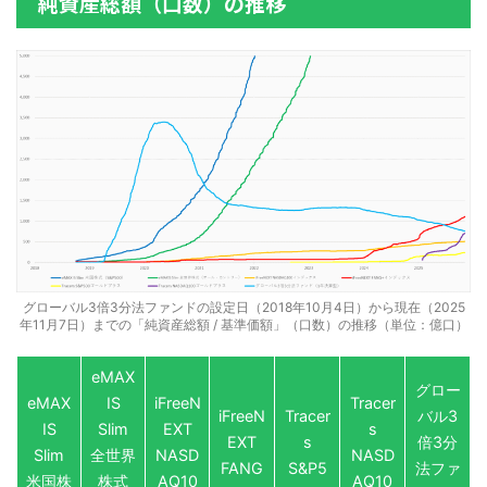
純資産総額（口数）の推移
グローバル3倍3分法ファンドの設定日（2018年10月4日）から現在（2025
年11月7日）までの「純資産総額 / 基準価額」（口数）の推移（単位：億口）
eMAX
グロー
eMAX
IS
iFreeN
Tracer
iFreeN
Tracer
バル3
IS
Slim
EXT
s
EXT
s
倍3分
Slim
全世界
NASD
NASD
FANG
S&P5
法ファ
米国株
株式
AQ10
AQ10