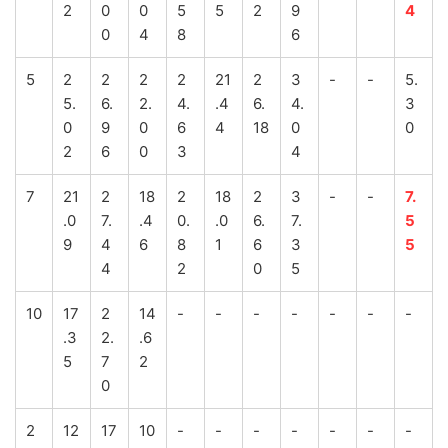
2
0
0
5
5
2
9
4
0
4
8
6
5
2
2
2
2
21
2
3
-
-
5.
5.
6.
2.
4.
.4
6.
4.
3
0
9
0
6
4
18
0
0
2
6
0
3
4
7
21
2
18
2
18
2
3
-
-
7.
.0
7.
.4
0.
.0
6.
7.
5
9
4
6
8
1
6
3
5
4
2
0
5
10
17
2
14
-
-
-
-
-
-
-
.3
2.
.6
5
7
2
0
2
12
17
10
-
-
-
-
-
-
-