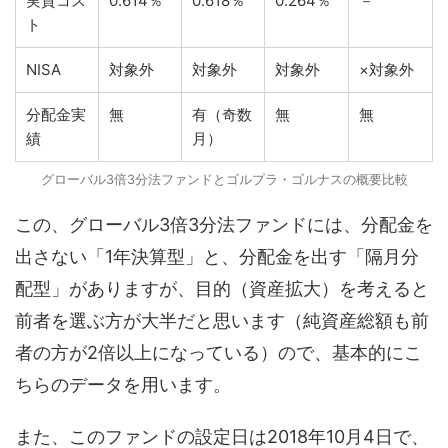
実質コス
0.614％
0.618％
0.264％
－
ト
NISA
対象外
対象外
対象外
×対象外
分配金実
無
有（奇数
無
無
績
月）
グローバル3倍3分法ファンドとゴルプラ・ゴルナスの概要比較
この、グローバル3倍3分法ファンドには、分配金を
出さない「1年決算型」と、分配金を出す「隔月分
配型」がありますが、目的（資産拡大）を考えると
前者を選ぶ方が大半だと思います（純資産総額も前
者の方が2倍以上になっている）ので、基本的にこ
ちらのデータを用います。
また、このファンドの設定日は2018年10月4日で、