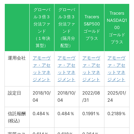
グローバ
グローバ
Tracers
ル３倍３
ル３倍３
Tracers
NASDAQ1
分法ファ
分法ファ
S&P500
00
ンド
ンド
ゴールド
ゴールド
（１年決
（隔月分
プラス
プラス
算型）
配型）
運用会社
アモーヴ
アモーヴ
アモーヴ
アモーヴ
ァ・アセ
ァ・アセ
ァ・アセ
ァ・アセ
ットマネ
ットマネ
ットマネ
ットマネ
ジメント
ジメント
ジメント
ジメント
設定日
2018/10/
2018/10/
2022/08
2025/01/
04
04
/31
24
信託報酬
0.484％
0.484％
0.1991％
0.2189％
(税込)