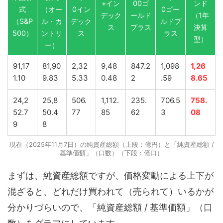
+イン
00ゴ
ンド
式
（オー
0イン
0ゴー
デック
ールド
（1年
（S&P
ル・カ
デック
ルドプ
ス
プラス
決算
500）
ントリ
ス
ラス
型）
ー）
91,17
81,90
2,32
9,48
847.2
1,098
1,26
1.10
9.83
5.33
0.48
2
.59
8.65
24,2
25,8
506.
1,112.
235.
706.5
758.
52.7
50.4
77
85
62
3
08
9
8
現在（2025年11月7日）の純資産総額（上段：億円）と「純資産総額 /
基準価額」（口数）（下段：億口）
まずは、純資産総額ですが、価格変動による上下が
混ざると、どれだけ買われて（売られて）いるかが
分かりづらいので、「純資産総額 / 基準価額」（口