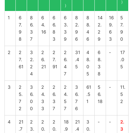
）
）
1
6
8
6
6
6
8
8
14
16
5
7.
6.
4.
6.
3.
2.
8.
2.
9.
7.
9
3
16
8
3
9
4
2
6
9
8
7
3
9
6
6
9
3
0
2
2
3
2
2
2
31
4
6
-
17
7.
2.
6.
7.
6.
.4
8.
8.
.0
61
2
21
91
4
5
0
3
5
4
7
5
8
3
2
3
2
2
2
3
61
5
-
11.
5.
6.
4.
6.
4.
6.
.5
6.
5
7
0
3
3
5
7
1
18
2
2
0
3
7
7
6
4
21
2
2
2
18
21
3
-
-
2.
.7
3.
0.
0.
.9
.4
0.
3