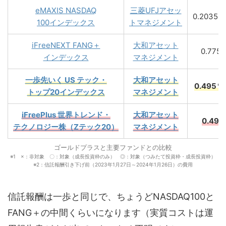
eMAXIS NASDAQ
三菱UFJアセッ
0.2035
100インデックス
トマネジメント
iFreeNEXT FANG＋
大和アセット
0.775
インデックス
マネジメント
一歩先いく US テック・
大和アセット
0.495
トップ20インデックス
マネジメント
iFreePlus 世界トレンド・
大和アセット
0.49
テクノロジー株（Zテック20）
マネジメント
ゴールドプラスと主要ファンドとの比較
※1 ×：非対象 〇：対象（成長投資枠のみ） ◎：対象（つみたて投資枠・成長投資枠）
※2：信託報酬引き下げ前（2023年1月27日～2024年1月26日）の費用
信託報酬は一歩と同じで、ちょうどNASDAQ100と
FANG＋の中間くらいになります（実質コストは運