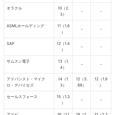
オラクル
10（2.
－
－
3）
ASMLホールディング
11（1.6
－
－
）
SAP
12（1.4
－
－
）
サムスン電子
13（1.
－
－
4）
アドバンスト・マイク
14（1.
12（3.
12（1.9
ロ・デバイセズ
3）
88）
）
セールスフォース
15（1.3
－
－
）
アドビ
16（1.1
18（2.
11（2.2