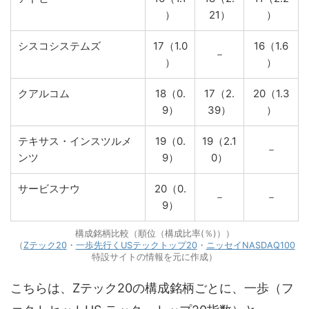
）
21）
）
シスコシステムズ
17（1.0
16（1.6
－
）
）
クアルコム
18（0.
17（2.
20（1.3
9）
39）
）
テキサス・インスツルメ
19（0.
19（2.1
－
ンツ
9）
0）
サービスナウ
20（0.
－
－
9）
構成銘柄比較（順位（構成比率(％)））
（
Zテック20
・
一歩先行くUSテックトップ20
・
ニッセイNASDAQ100
特設サイトの情報を元に作成）
こちらは、Zテック20の構成銘柄ごとに、一歩（フ