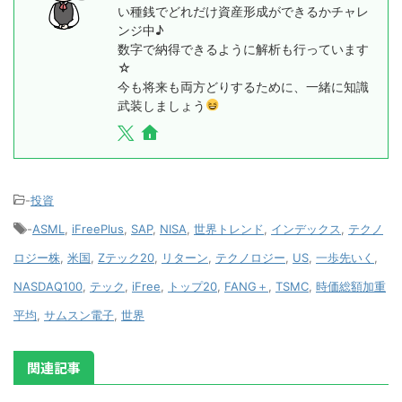
い種銭でどれだけ資産形成ができるかチャレ
ンジ中♪
数字で納得できるように解析も行っています
☆
今も将来も両方どりするために、一緒に知識
武装しましょう
-
投資
-
ASML
,
iFreePlus
,
SAP
,
NISA
,
世界トレンド
,
インデックス
,
テクノ
ロジー株
,
米国
,
Zテック20
,
リターン
,
テクノロジー
,
US
,
一歩先いく
,
NASDAQ100
,
テック
,
iFree
,
トップ20
,
FANG＋
,
TSMC
,
時価総額加重
平均
,
サムスン電子
,
世界
関連記事