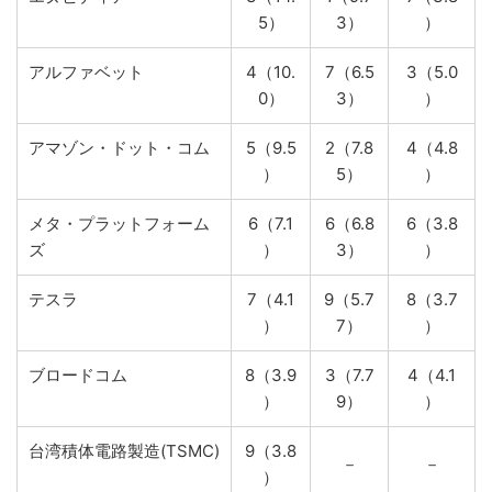
5）
3）
）
アルファベット
4（10.
7（6.5
3（5.0
0）
3）
）
アマゾン・ドット・コム
5（9.5
2（7.8
4（4.8
）
5）
）
メタ・プラットフォーム
6（7.1
6（6.8
6（3.8
ズ
）
3）
）
テスラ
7（4.1
9（5.7
8（3.7
）
7）
）
ブロードコム
8（3.9
3（7.7
4（4.1
）
9）
）
台湾積体電路製造(TSMC)
9（3.8
－
－
）