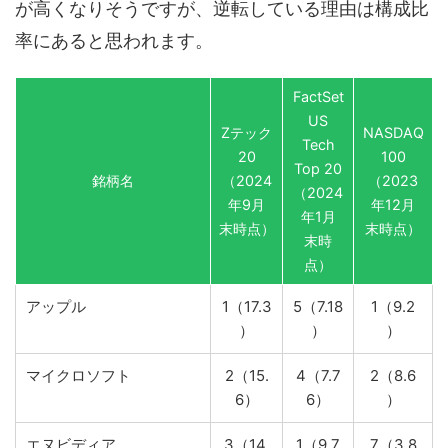
が高くなりそうですが、逆転している理由は構成比
率にあると思われます。
FactSet
US
Zテック
NASDAQ
Tech
20
100
Top 20
銘柄名
（2024
（2023
（2024
年9月
年12月
年1月
末時点）
末時点）
末時
点）
アップル
1（17.3
5（7.18
1（9.2
）
）
）
マイクロソフト
2（15.
4（7.7
2（8.6
6）
6）
）
エヌビディア
3（14.
1（9.7
7（3.8