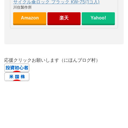
サイクル傘ロック ブラック KW-75(1コ入)
川住製作所
Amazon
楽天
Yahoo!
応援クリックお願いします（にほんブログ村）