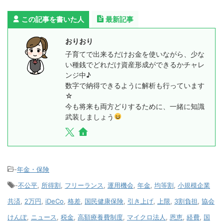
この記事を書いた人
最新記事
おりおり
子育てで出来るだけお金を使いながら、少な
い種銭でどれだけ資産形成ができるかチャレ
ンジ中♪
数字で納得できるように解析も行っています
☆
今も将来も両方どりするために、一緒に知識
武装しましょう
-
年金・保険
-
不公平
,
所得割
,
フリーランス
,
運用機会
,
年金
,
均等割
,
小規模企業
共済
,
2万円
,
iDeCo
,
格差
,
国民健康保険
,
引き上げ
,
上限
,
3割負担
,
協会
けんぽ
,
ニュース
,
税金
,
高額療養費制度
,
マイクロ法人
,
恩恵
,
経費
,
国