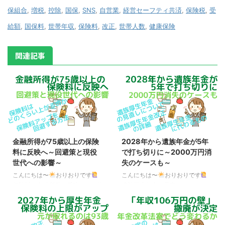
保組合
,
増税
,
控除
,
国保
,
SNS
,
自営業
,
経営セーフティ共済
,
保険税
,
受
給額
,
国保料
,
世帯年収
,
保険料
,
改正
,
世帯人数
,
健康保険
関連記事
金融所得が75歳以上の保険
2028年から遺族年金が5年
料に反映へ～回避策と現役
で打ち切りに～2000万円消
世代への影響～
失のケースも～
こんにちは〜
おりおりです
こんにちは〜
おりおりです
保険料に金融所得を反映させる仕
遺族厚生年金の見直しについて
組み 先日、「金融所得の保険料
大手メディアではあまり取り上げ
反映」に関わる、健康保険法など
られていませんが、SNSでは遺族
の改正案の概要が判明しました。
年金の改正（大改悪？）が話題で