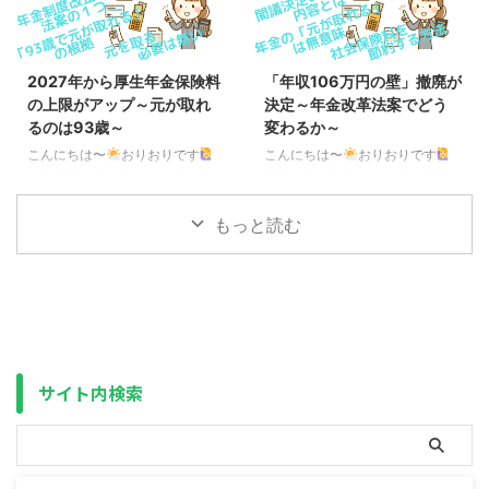
その内容は、金融機関に対し、上
持ちきりになっています。 さら
場株式の配当などを支払った報告
に、遺族年金の総受給額が2000
書を自治体が運営する後期高齢者
万円近く減る、というケースが週
医療制度（75歳以上の人は全員
刊誌で取り上げられ炎上していま
2027年から厚生年金保険料
「年収106万円の壁」撤廃が
が加入）の保険者に提出すること
す。 遺族厚生年金改正の対象者
の上限がアップ～元が取れ
決定～年金改革法案でどう
を義務づける、というものです。
は限定的 結論から言うと、影響
るのは93歳～
変わるか～
これにより、今までは特定口座で
がある人自体、かなり限られてい
発生した利益を確定申告せず、源
ます。 ポイント ・現在、27～37
こんにちは〜
おりおりです
こんにちは〜
おりおりです
泉徴収で納税を済ませていた場
歳（2028年度末時点で30歳以上
年金制度改正法案の１つ 厚生年
閣議決定の内容とは 先日、5月16
合、保険料の計算には含まれてい
40歳未満）の女性 ⇒ 不利
金保険料と言えば、国民年金の補
日に我々の生活に直結する年金制
なかった（税金のみで済んでい
に （年収850万円以上の場合は
填に使われるというのが話題にな
度改革法案が閣議決定され、注目
もっと読む
た）のが、何もせずとも ...
除く） ...
りましたが、さらに会社員に不利
されています。 今回、柱となっ
な改正が加わりそうです。 その
ているのがパートなどの厚生年金
内容は、厚生労働省のサイトにも
加入者の拡大です。（基礎年金
記載されています。 厚生年金等
（国民年金）の底上げも現在調整
の標準報酬月額の上限の段階的引
中） その内容とは、以下の通り
上げ 保険料や年金額の計算に使
です。 ポイント ・年収106万円
う賃金の上限の引上げを行い、一
（月収88,000円）以上 ⇒
サイト内検索
定以上の月収のある方に、賃金に
2026年10月から廃止・労働時間
応じた保険料を負担いただくこと
が週20時間以上・従業員数が51
で、現役時代の賃金に見合った年
人以上 ⇒ 2027
金を受け取りやすくします。 年
年10月から36人以上、2035年か
金制度改正法案を国会に提出しま
ら廃止・学生ではない の全 ...