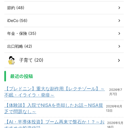
節約 (48)
iDeCo (56)
年金・保険 (35)
出口戦略 (42)
子育て (20)
最近の投稿
【プレドニン】重大な副作用【レクチゾール】～
2026年7
不眠・イライラ・発疹～
月7日
【体験談】入院でNISAを売却したお話～NISA貧
2026年6月
乏で問題なし～
13日
【AI・半導体投資】ブーム再来で盤石か！？～お
2026年5月
すすめの投資信託～
18日