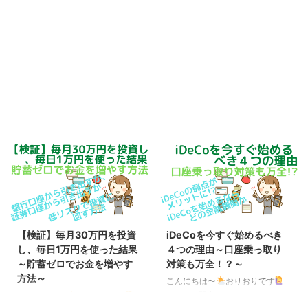
【検証】毎月30万円を投資
iDeCoを今すぐ始めるべき
し、毎日1万円を使った結果
４つの理由～口座乗っ取り
～貯蓄ゼロでお金を増やす
対策も万全！？～
方法～
こんにちは〜
おりおりです
iDeCoの弱点がメリットに！？
こんにちは〜
おりおりです