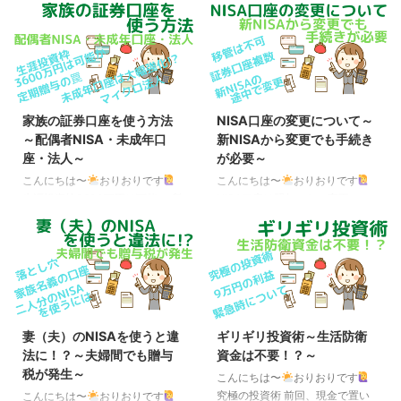
結論から言うと、大きくこの４つ
銀行口座から引き出すか、証券口
です。 ポイント ・60歳まで引き
座から引き出すか いわゆる「貯
出せない ・スイッチングが可能
蓄ゼロ世帯」のお金の動きは、
・退職所得控除は拠出年数に比例
「毎月、銀行口座に給料が振り込
・（実質の）非課税枠は拠出期間
まれる ＞ 少しずつ引き出して使
に比例 これまで、「60歳まで引
う ＞ 次の給料日直前にほぼ枯渇
き出せない」はむしろiDeCoのデ
する」といった感じで、投資に回
家族の証券口座を使う方法
NISA口座の変更について～
メリットとして挙げられていて、
す余裕なんて無い、というのが一
～配偶者NISA・未成年口
新NISAから変更でも手続き
「スイッチングが可能」も単純に
般的な考え方です。 しかし、ネ
座・法人～
が必要～
インデックスファンドを積み立て
ット証券の台頭により、投資する
るだけなら特にメリットでも無か
（購入する）のも使う（売却す
こんにちは〜
おりおりです
こんにちは〜
おりおりです
ったのですが、この２つがメリッ
る）のもPCやスマホひとつで簡
生涯投資枠3600万円は可能か 所
NISA口座は翌年からの変更のみ
トに化けようとしています。 そ
単に（手数料無料で）行えるよう
帯持ちで余剰資金が多い人であれ
来年、2024年から新NISAが始ま
れは、最近話題の「証券口座乗っ
になった今、この「給料が振り込
ば、一度は考えたことがある人が
りますが、これまでつみたて
取り ...
まれてから、使うまで」のわずか
多いであろう、夫婦で3,600万円
NISA（または一般NISA）をやっ
な期間を投資に回したら ...
（NISA二人分）ですが、ここに
ていた人も、これを機に金融機関
は数々の罠が存在します。 まず
（証券会社等）を変更したい、と
大前提として、口座の名義人が本
いう人も居るかと思います。 現
人の意思で取引を行う必要があり
行のNISAと新NISAは完全に別枠
妻（夫）のNISAを使うと違
ギリギリ投資術～生活防衛
ます。 ですから、投資の知識が
扱いで、現行NISAをやっていよ
法に！？～夫婦間でも贈与
資金は不要！？～
無い配偶者の口座を利用し、パス
うがいまいが新NISAの限度額に
税が発生～
ワードを教えて代理でログインし
は影響が無いのですが、金融機関
こんにちは〜
おりおりです
て投資を行うといった行為は借名
については原則、現行NISAを引
究極の投資術 前回、現金で置い
こんにちは〜
おりおりです