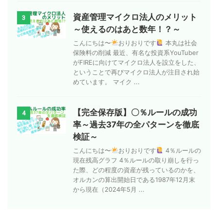
資産管理マイクロ法人のメリット
3
～使えるのはあと数年！？～
こんにちは〜
おりおりです
本丸は社会
保険料の削減 最近、有名な投資系YouTuber
がFIREに向けてマイクロ法人を設立をした、
ということで再びマイクロ法人が注目され始
めています。 マイク ...
【完全保存版】〇％ルールの成功
4
率～過去37年の全パターンを徹底
検証～
こんにちは〜
おりおりです
4％ルールの
現在残高グラフ 4％ルールの取り崩しを行っ
た際、どの程度の資産が残っているのかを、
オルカンの算出開始日である1987年12月末
から現在（2024年5月 ...