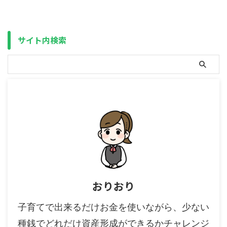
す。 と言うことは、ジュニア
は知る人ぞ知る、といった所かと
NISA廃止後（2024年以降）も開
思います。 キープチャージ（オ
設できるということです。 で
ートチャージ）と言えば、電子マ
も、（NISAなら親の枠が無くな
ネーなどでポストペイ（後払い）
サイト内検索
った後も使える（実質 ...
が利用できない（事前 ...
おりおり
子育てで出来るだけお金を使いながら、少ない
種銭でどれだけ資産形成ができるかチャレンジ