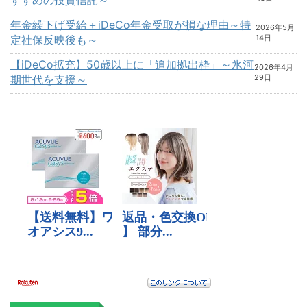
年金繰下げ受給＋iDeCo年金受取が損な理由～特
2026年5月
定社保反映後も～
14日
【iDeCo拡充】50歳以上に「追加拠出枠」～氷河
2026年4月
期世代を支援～
29日