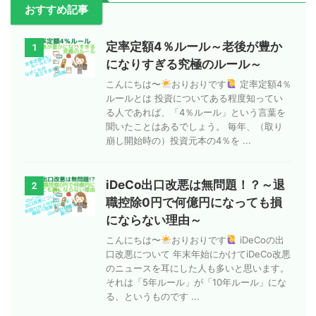
おすすめ記事
定率定額4％ルール～老後が豊か
1
になりすぎる究極のルール～
こんにちは〜
おりおりです
定率定額4％
ルールとは 投資についてある程度知ってい
る人であれば、「4％ルール」という言葉を
聞いたことはあるでしょう。 毎年、（取り
崩し開始時の）投資元本の4％を ...
iDeCo出口改悪は無問題！？～退
2
職控除0円で何億円になっても損
にならない理由～
こんにちは〜
おりおりです
iDeCoの出
口改悪について 年末年始にかけてiDeCo改悪
のニュースを耳にした人も多いと思います。
それは「5年ルール」が「10年ルール」にな
る、というものです ...