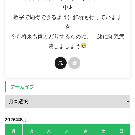
中♪
数字で納得できるように解析も行っています
☆
今も将来も両方どりするために、一緒に知識武
装しましょう
アーカイブ
2026年8月
月
火
水
木
金
土
日