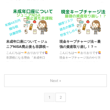
取引に当たる可能性があります。
き継ぐようになっているため要注
ておくのもリスクになる（その間
新NISAの落とし穴 来年（2023
「仮名取引・借名取引」とはどの
意です。（何もしなければ現行
に稲妻（株価の暴騰）が来たら機
年）より新NISAがスタートし、
ようなものですか？ 「仮名取
NISAの金融機関で勝手に新N ...
会損失になる）、理論上は投資は
投資可能な枠が一気に広がるのは
引」とは、他 ...
出来るだけ早い方が良い、という
喜ばしいことなのですが、その反
お話をしましたが、 これを突き
面、落とし穴も生まれます。 そ
詰めると、万一の事態に備えて用
れは、贈与税問題です。 他人へ
意しておくべきお金、いわゆる生
財産を贈与した際、贈与税が発生
活防衛資金も投資に回した方が良
すること（年間110万円までは非
未成年口座について～ジュ
現金キープチャージ法～最
い、ということになります（こ
課税）はご存知の方も多いと思い
ニアNISA廃止後も非課税～
強の資産取り崩し！？～
の、生活防衛資金も投資に回すや
ますが、これは夫婦間であっても
り方を、「ギリギリ投資術」と名
例外ではありません。 ＜一般贈
こんにちは〜
おりおりです
こんにちは〜
おりおりです
付けます）。 生活防衛資金は、
与財産用＞（一般税率） この速
非課税になる理由 「未成年口
現金キープチャージ法のやり方
一般的に会社員で単身や夫婦のみ
算表は、「特例贈与財産用」に該
座」という言葉を聞いたことはあ
新NISAなどで積み立てを終え、
なら1ヶ月あたりの生活費の3〜6
当しない場合の贈与税の計算に使
りますでしょうか？ 未成年口座
いざ取り崩すとなった時、心配な
ヶ月分、子供が居る場合 ...
用します。 例えば、兄弟間の贈
とは、満20歳未満の未婚者を対
のが取り崩すタイミングでの価格
与、夫婦間の ...
象とした総合取引口座のことで、
の暴落です。 これをある程度回
Next »
親権者が本人に代わって取引を行
避できるんじゃないか、という方
うことになっている点以外は、成
法として、現金キープチャージ法
人の証券口座とあまり変わりませ
というものを紹介します。 この
1
2
ん。 ジュニアNISAが有名です
名前は私が勝手に命名しただけな
が、実は特定口座（または一般口
ので、おそらく一般的には存在し
座）も0歳から開設できるので
ないでしょうが、やり方そのもの