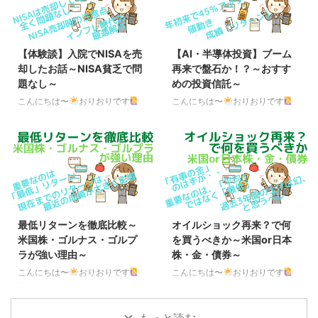
【体験談】入院でNISAを売
【AI・半導体投資】ブーム
却したお話～NISA貧乏で問
再来で盤石か！？～おすす
題なし～
めの投資信託～
こんにちは〜
おりおりです
こんにちは〜
おりおりです
NISAは売却しても全く問題なし
野村世界半導体株投資（ノム
久々の更新になってしまいました
半）、年初来で45％アップ 現
が、実は突然、IgA血管炎を発症
在、中東情勢の先行きは、極めて
（両足に大量の紫斑が発生）し、
不透明な状態が続いていますが、
ステロイドパルス療法＋安静のた
株に関しては意外と好調で、中で
め、3週間ほど緊急入院をしてい
もAI・半導体関連株は絶好調で
ました。（成人の場合、IgA腎症
す。 今年の年初（2026年1月5
（国の指定難病で原則、一生治ら
日）を100とした場合の現在
最低リターンを徹底比較～
オイルショック再来？で何
ない）を合併する確率が60％を
（2026年5月15日）までの値動
米国株・ゴルナス・ゴルプ
を買うべきか～米国or日本
超えるため、慎重になっていまし
き ※円ベース S&P500
ラが強い理由～
株・金・債券～
た） 月またぎで高額療養費が2ヶ
TRNASDAQ100 TRMSCI ACWI
月分になった上、下記の記事のと
TR日経平均 TRFANG+ゴールド
こんにちは〜
おりおりです
こんにちは〜
おりおりです
おり、自分自身も余剰資金は全て
野村世界半導体株投資（分配金再
重要なのは「最低」リターン 投
「有事の金」のはずが・・・ 2月
NISAに入れていたため（生活防
投資）109.33116.57109.21119 ...
資において、過去のデータを参考
末ころから始まったアメリカ、イ
衛資金（災害用の紙幣・硬貨は除
にする時、見るべきは「平均値」
スラエルとイランの戦闘がまだ続