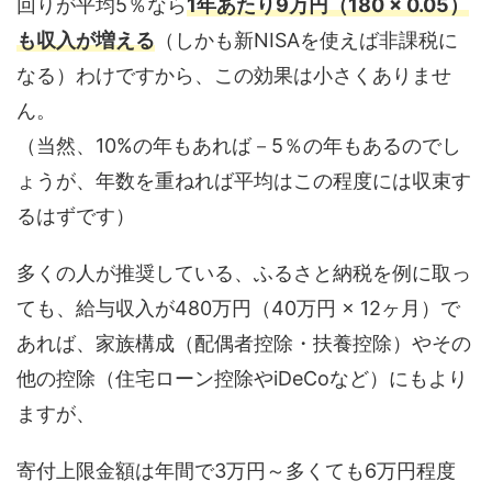
回りが平均5％なら
1年あたり9万円（180 × 0.05）
も収入が増える
（しかも新NISAを使えば非課税に
なる）わけですから、この効果は小さくありませ
ん。
（当然、10%の年もあれば－5％の年もあるのでし
ょうが、年数を重ねれば平均はこの程度には収束す
るはずです）
多くの人が推奨している、ふるさと納税を例に取っ
ても、給与収入が480万円（40万円 × 12ヶ月）で
あれば、家族構成（配偶者控除・扶養控除）やその
他の控除（住宅ローン控除やiDeCoなど）にもより
ますが、
寄付上限金額は年間で3万円～多くても6万円程度