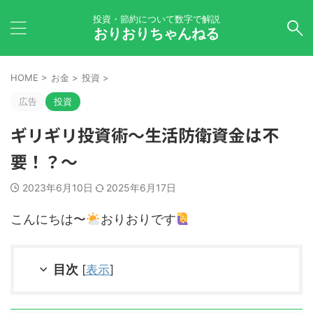
投資・節約について数字で解説
おりおりちゃんねる
HOME
>
お金
>
投資
>
広告
投資
ギリギリ投資術～生活防衛資金は不
要！？～
2023年6月10日
2025年6月17日
こんにちは〜
おりおりです
目次
[
表示
]