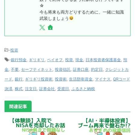
☆
今も将来も両方どりするために、一緒に知識
武装しましょう
-
投資
-
銀行預金
,
ギリギリ
,
ペイオフ
,
投資
,
現金
,
日本投資者保護基金
,
預
金
,
不要
,
セーフティネット
,
投資信託
,
証券口座
,
約定日
,
クレジットカ
ード
,
銀行
,
ギリギリ投資術
,
投資術
,
生活防衛資金
,
マイナス
,
QRコード
決済
,
株式
,
注文日
,
証券会社
,
受渡日
,
ふるさと納税
関連記事