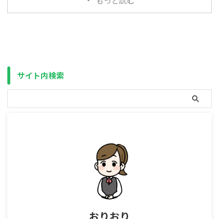
もっと読む
く）は用意 ...
でも「中央値」でもなく「最低
いており、原油の9割超を中東か
値」です。 計画を立てて、それ
らの輸入に依存している日本で
以上に増えたのなら何の問題もあ
は、いよいよ国家備蓄の放出が始
りませんが、思ったより増えなか
まりました。 アメリカ本土への
った、または減った場合は大問題
直接の影響は小さいものの、アジ
です。 また、ひとくちに10年リ
ア各国の生産拠点に影響が出るた
ターン・20年リターンと言って
め米国株などの株価もかなり下が
サイト内検索
も、どの時点を開始（終了）とす
ってきています。 今年の年初
るかで結果は全く変わります（一
（2026年1月5日）を100とした
般的に終了を現在（10年リター
場合の現在（2026年3月26日）
ンなら10年前を開始）とするこ
までの値動き S&P500
とが多いです）。 たとえば、過
TRNASDAQ100 TRMSCI ...
去15年分（2011年 ...
おりおり