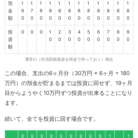
預
1
1
1
1
1
1
1
1
1
1
1
1
金
6
7
8
8
8
8
8
8
8
8
8
8
額
0
0
0
0
0
0
0
0
0
0
0
0
投
0
0
0
1
2
3
4
5
6
7
8
9
資
0
0
0
0
0
0
0
0
0
額
通常の（生活防衛資金を現金で持っておく）場合
この場合、支出の6ヶ月分（30万円 × 6ヶ月 = 180
万円）の預金が貯まるまでは投資に回せず、19ヶ月
目からようやく10万円ずつ投資が出来ることになり
ます。
続いて、全てを投資に回す場合です。
0
0
0
0
0
0
0
0
0
1
1