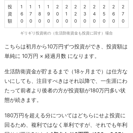
投
1
1
1
1
2
2
2
2
2
2
2
2
資
6
7
8
9
0
1
2
3
4
5
6
7
額
0
0
0
0
0
0
0
0
0
0
0
0
ギリギリ投資術の（生活防衛資金も投資に回す）場合
こちらは初月から10万円ずつ投資ができ、投資額は
単純に 10万円 × 経過月数 になります。
生活防衛資金が貯まるまで（18ヶ月まで）は仕方な
いにしても、注目すべきはそれ以降で、一生涯にわ
たって前者より後者の方が投資額が180万円多い状
態が続きます。
180万円を超える分についてはどちらにせよ投資に
回るため、複利ではなく単利ですが、それでも年利