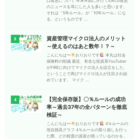
口改悪について 年末年始にかけてiDeCo改悪
のニュースを耳にした人も多いと思います。
それは「5年ルール」が「10年ルール」にな
る、というものです ...
資産管理マイクロ法人のメリット
3
～使えるのはあと数年！？～
こんにちは〜
おりおりです
本丸は社会
保険料の削減 最近、有名な投資系YouTuber
がFIREに向けてマイクロ法人を設立をした、
ということで再びマイクロ法人が注目され始
めています。 マイク ...
【完全保存版】〇％ルールの成功
4
率～過去37年の全パターンを徹底
検証～
こんにちは〜
おりおりです
4％ルールの
現在残高グラフ 4％ルールの取り崩しを行っ
た際、どの程度の資産が残っているのかを、