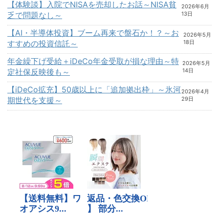
【体験談】入院でNISAを売却したお話～NISA貧
2026年6月
乏で問題なし～
13日
【AI・半導体投資】ブーム再来で盤石か！？～お
2026年5月
すすめの投資信託～
18日
年金繰下げ受給＋iDeCo年金受取が損な理由～特
2026年5月
定社保反映後も～
14日
【iDeCo拡充】50歳以上に「追加拠出枠」～氷河
2026年4月
期世代を支援～
29日