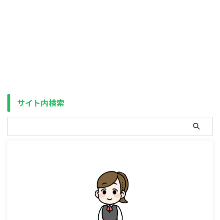
MAXIS 米国株式（S&P500）上
場投信【2558】の信託報酬 あの
「eMAXIS Slim シリーズ」でお
馴染みの三菱UFJアセットマネジ
メントから、耳寄りな情報が発表
されました。 それは、「MAXIS
米国株式（S&P500）上場投信」
（銘柄コード：2558 （東京証券
取引所））（以下、【2558】で
表記）の信託報酬が、2025年9月
6日から引き下げになることで
サイト内検索
す。 改定前改定後
0.077%0.066% 1月25日に
「eMAXIS Slim 米 ...