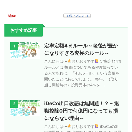
おすすめ記事
定率定額4％ルール～老後が豊か
1
になりすぎる究極のルール～
こんにちは〜
おりおりです
定率定額4％
ルールとは 投資についてある程度知ってい
る人であれば、「4％ルール」という言葉を
聞いたことはあるでしょう。 毎年、（取り
崩し開始時の）投資元本の4％を ...
iDeCo出口改悪は無問題！？～退
2
職控除0円で何億円になっても損
にならない理由～
こんにちは〜
おりおりです
iDeCoの出