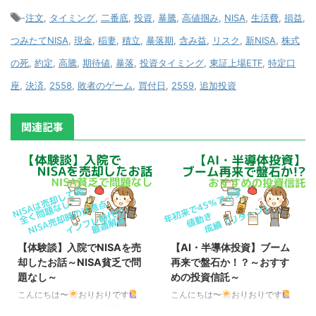
-
注文
,
タイミング
,
二番底
,
投資
,
暴騰
,
高値掴み
,
NISA
,
生活費
,
損益
,
つみたてNISA
,
現金
,
稲妻
,
積立
,
暴落期
,
含み益
,
リスク
,
新NISA
,
株式
の死
,
約定
,
高騰
,
期待値
,
暴落
,
投資タイミング
,
東証上場ETF
,
特定口
座
,
決済
,
2558
,
敗者のゲーム
,
買付日
,
2559
,
追加投資
関連記事
【体験談】入院でNISAを売
【AI・半導体投資】ブーム
却したお話～NISA貧乏で問
再来で盤石か！？～おすす
題なし～
めの投資信託～
こんにちは〜
おりおりです
こんにちは〜
おりおりです
NISAは売却しても全く問題なし
野村世界半導体株投資（ノム