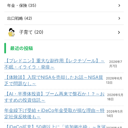
年金・保険 (35)
出口戦略 (42)
子育て (20)
最近の投稿
【プレドニン】重大な副作用【レクチゾール】～
2026年7
不眠・イライラ・発疹～
月7日
【体験談】入院でNISAを売却したお話～NISA貧
2026年6月
乏で問題なし～
13日
【AI・半導体投資】ブーム再来で盤石か！？～お
2026年5月
すすめの投資信託～
18日
年金繰下げ受給＋iDeCo年金受取が損な理由～特
2026年5月
定社保反映後も～
14日
【iDeCo拡充】50歳以上に「追加拠出枠」～氷河