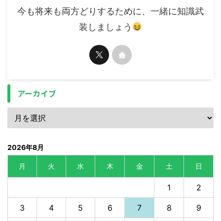
今も将来も両方どりするために、一緒に知識武
装しましょう
アーカイブ
2026年8月
月
火
水
木
金
土
日
1
2
3
4
5
6
7
8
9