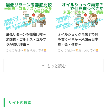
久々の更新になってしまいました
半）、年初来で45％アップ 現
が、実は突然、IgA血管炎を発症
在、中東情勢の先行きは、極めて
（両足に大量の紫斑が発生）し、
不透明な状態が続いていますが、
ステロイドパルス療法＋安静のた
株に関しては意外と好調で、中で
め、3週間ほど緊急入院をしてい
もAI・半導体関連株は絶好調で
ました。（成人の場合、IgA腎症
す。 今年の年初（2026年1月5
（国の指定難病で原則、一生治ら
日）を100とした場合の現在
最低リターンを徹底比較～
オイルショック再来？で何
ない）を合併する確率が60％を
（2026年5月15日）までの値動
米国株・ゴルナス・ゴルプ
を買うべきか～米国or日本
超えるため、慎重になっていまし
き ※円ベース S&P500
ラが強い理由～
株・金・債券～
た） 月またぎで高額療養費が2ヶ
TRNASDAQ100 TRMSCI ACWI
月分になった上、下記の記事のと
TR日経平均 TRFANG+ゴールド
こんにちは〜
おりおりです
こんにちは〜
おりおりです
おり、自分自身も余剰資金は全て
野村世界半導体株投資（分配金再
重要なのは「最低」リターン 投
「有事の金」のはずが・・・ 2月
NISAに入れていたため（生活防
投資）109.33116.57109.21119 ...
資において、過去のデータを参考
末ころから始まったアメリカ、イ
衛資金（災害用の紙幣・硬貨は除
にする時、見るべきは「平均値」
スラエルとイランの戦闘がまだ続
もっと読む
く）は用意 ...
でも「中央値」でもなく「最低
いており、原油の9割超を中東か
値」です。 計画を立てて、それ
らの輸入に依存している日本で
以上に増えたのなら何の問題もあ
は、いよいよ国家備蓄の放出が始
りませんが、思ったより増えなか
まりました。 アメリカ本土への
った、または減った場合は大問題
直接の影響は小さいものの、アジ
です。 また、ひとくちに10年リ
ア各国の生産拠点に影響が出るた
ターン・20年リターンと言って
め米国株などの株価もかなり下が
サイト内検索
も、どの時点を開始（終了）とす
ってきています。 今年の年初