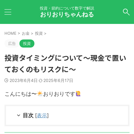
投資・節約について数字で解説
おりおりちゃんねる
HOME
>
お金
>
投資
>
広告
投資
投資タイミングについて～現金で置い
ておくのもリスクに～
2023年6月4日
2025年6月17日
こんにちは〜
おりおりです
目次
[
表示
]