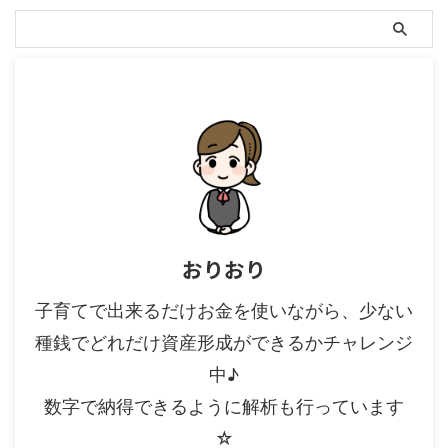
るかで結果は全く変わります（一
（2026年1月5日）を100とした
般的に終了を現在（10年リター
場合の現在（2026年3月26日）
ンなら10年前を開始）とするこ
までの値動き S&P500
とが多いです）。 たとえば、過
TRNASDAQ100 TRMSCI ...
去15年分（2011年 ...
おりおり
子育てで出来るだけお金を使いながら、少ない
種銭でどれだけ資産形成ができるかチャレンジ
中♪
数字で納得できるように解析も行っています
☆