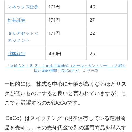
マネックス証券
171円
40
松井証券
171円
27
ａｕアセットマ
171円
22
ネジメント
北國銀行
490円
25
「ｅＭＡＸＩＳ Ｓｌｉｍ全世界株式（オール・カントリー）」の取り
扱い金融機関｜iDeCoナビ
より抜粋
一般的には、株式を中心に年齢が高くなるほどリス
クが低いものにすると良いと言われていますが、こ
こでも活躍するのがiDeCoです。
iDeCoにはスイッチング（現在保有している運用商
品を売却し、その売却代金で別の運用商品を購入す