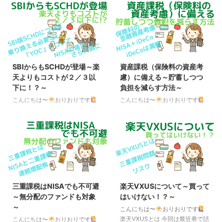
VXUSの比較 先日、米国を除く全
日、信託報酬0.11％の
世界株式に投資を行う「SBI・
NASDAQ100が登場したとの衝撃
V・全世界株式（除く米国）ファ
のニュースが出ました。 厳密に
ンド」（愛称：SBI・V・全世界
は、以前からあった iFreeETF
株式（除く米国））（以下、
NASDAQ100（為替ヘッジなし）
SBI・VXUS）が、2025年7月31
（銘柄コード：2840）と、同為
日にスタートするという発表があ
替ヘッジあり（銘柄コード：
SBIからもSCHDが登場～楽
資産課税（保険料の資産考
りました。 当社子会社のSBIアセ
2841）の信託報酬が2024年12月
天よりもコストが２／３以
慮）に備える～貯蓄しつつ
ットマネジメント株式会社（以下
4日より、0.22 → 0.11％（税込）
下に！？～
負担を減らす方法～
「SBIアセット」）は、米国を除
に引き下げられました。 これに
く全世界の大型株、中型株および
より、それまで最安を競ってきた
こんにちは〜
おりおりです
こんにちは〜
おりおりです
小型株に実質的に投資を行う公募
ニッセイNASDAQ100インデック
SBI版SCHDについて 今年9月に
2,000万円では老後の備えは不十
投資信託「SBI・V・全世界株式
スファンド（ニセナス）（0. ...
彗星の如く現れ、話題になった楽
分！？ 少子高齢化が進み、年金
（除く米国）ファンド」（愛 ...
天・高配当株式・米国ファンド
や医療、介護などを始めとした社
（四半期決算型）（通称：楽天・
会保障関係費が膨らむ中、財源の
SCHD）ですが、その後も人気は
確保は（労働人口の減少で）厳し
続いています。 楽天証券でのみ
くなる一方です。 現役世代の
購入可にも関わらず、この伸びは
（税金や社会保険料などの）負担
異例と言っても良いでしょう。
は増え続け、現在でも五公五民と
三重課税はNISAでも不可避
楽天VXUSについて～買って
おかげさまで残高500億円達成！
揶揄されるように50％近くに達
～無分配のファンドも対象
はいけない！？～
「楽天・高配当株式・米国ファン
する勢いですが、これも近い将
～
ド（四半期決算型）」は販売開始
来、限界が来るでしょう。 [国の
こんにちは〜
おりおりです
からわずか40日間（9月27日～11
財政] 歳出～社会保障関係費～ |
楽天VXUSとは 今回は最近巷で話
こんにちは〜
おりおりです