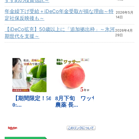
年金繰下げ受給＋iDeCo年金受取が損な理由～特
2026年5月
定社保反映後も～
14日
【iDeCo拡充】50歳以上に「追加拠出枠」～氷河
2026年4月
期世代を支援～
29日