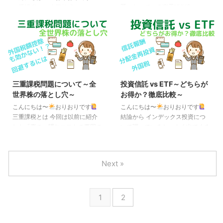
月5日）で残高500億円を達成い
税の学習コーナー｜国税庁 そこ
題になっている楽天VXUSについ
二重課税とは 米国株式
たしました。 楽天・高配当株
で目を付けられるのは、所得は少
てお話したいと思います。 楽天
（S&P500）や全世界株式に投資
式・米国ファンド（四半期決算
ないが困窮はしていない（資産は
VXUSとは別名「楽天・全世界株
するにあたって切っても切れない
型） | ...
多い）層でしょ ...
式（除く米国）インデックス・フ
ものに二重課税（三重課税）問題
ァンド」で、その名の通り米国を
があります。 これは、外国株式
除く全世界に投資するインデック
の配当金に対して現地での課税
ス・ファンドです。 逆に言うと
（外国税（米国なら10％））が
いわゆる全世界株からアメリカを
行われた後に、国内での課税
三重課税問題について～全
投資信託 vs ETF～どちらが
除いたもので、これ単体というよ
（20.315％）が行われる、とい
世界株の落とし穴～
お得か？徹底比較～
りは全米株または全世界株と組み
うものです。 本来（国内株式の
合わせて、アメリカとそれ以外の
配当金）なら、税金は20.315％
こんにちは〜
おりおりです
こんにちは〜
おりおりです
比率を調整するのに使うイメージ
だけですが、外国株式だと 1 -（1
三重課税とは 今回は以前に紹介
結論から インデックス投資につ
です。 2022年12月22日に設定さ
- 0.10）×（1 - 0.20315） =
した「真の」隠れコストの要因の
いて調べていると、よく出てくる
れたばかりの新しいファンドです
0.282835（28.2835％）も掛か
１つとなっている三重課税につい
永遠のテーマとして投資信託と
が、つ ...
ってしま ...
てお話したいと思います。 投資
ETFどちらが良いか？という話題
信託の表のコストとしては信託報
をよく見かけます。 結論から言
Next »
酬（購入時手数料と信託財産留保
うと、投資信託の方が良い、とな
額もありますが有名なものは大抵
ります。 言い得て妙だと思った
無料なので割愛）が知られてい
のが、車のオートマ（AT）が投
1
2
て、 いわゆる隠れコストとは運
資信託、マニュアル（MT）が
用報告書に記載されるそれ以外の
ETF、です。 かつては走りや燃費
コストの事ですが、これ以外にも
を求めると手間が掛かるマニュア