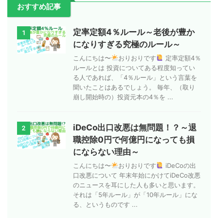
おすすめ記事
定率定額4％ルール～老後が豊か
1
になりすぎる究極のルール～
こんにちは〜
おりおりです
定率定額4％
ルールとは 投資についてある程度知ってい
る人であれば、「4％ルール」という言葉を
聞いたことはあるでしょう。 毎年、（取り
崩し開始時の）投資元本の4％を ...
iDeCo出口改悪は無問題！？～退
2
職控除0円で何億円になっても損
にならない理由～
こんにちは〜
おりおりです
iDeCoの出
口改悪について 年末年始にかけてiDeCo改悪
のニュースを耳にした人も多いと思います。
それは「5年ルール」が「10年ルール」にな
る、というものです ...