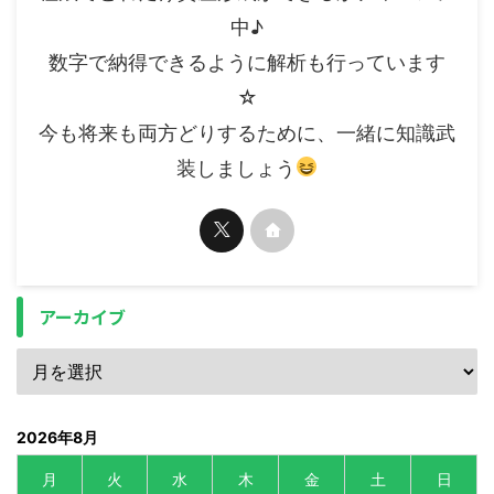
中♪
数字で納得できるように解析も行っています
☆
今も将来も両方どりするために、一緒に知識武
装しましょう
アーカイブ
2026年8月
月
火
水
木
金
土
日