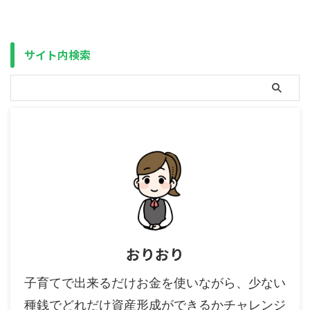
コスト（運用報告書にも記載され
ル（ETF）もアリでしたが、今は
ない真の隠れコスト）は存在す
オートマ（投資信託）の性能が上
る、というお話でした。 二重課
がって大差無くなり、あえて手間
税については以前もお話しました
が掛かる方が好き、という人以外
サイト内検索
が、こちらの外国税に関して ...
はオートマ（投資信 ...
おりおり
子育てで出来るだけお金を使いながら、少ない
種銭でどれだけ資産形成ができるかチャレンジ