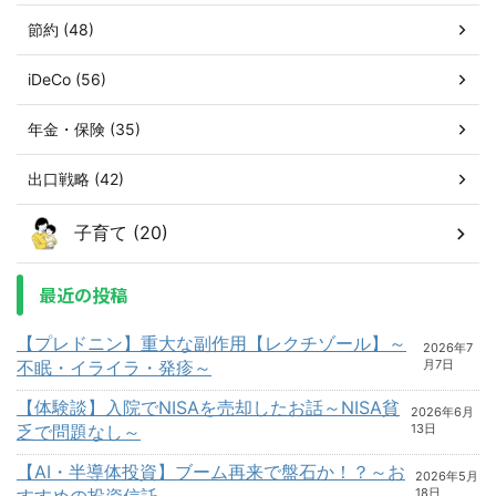
節約 (48)
iDeCo (56)
年金・保険 (35)
出口戦略 (42)
子育て (20)
最近の投稿
【プレドニン】重大な副作用【レクチゾール】～
2026年7
不眠・イライラ・発疹～
月7日
【体験談】入院でNISAを売却したお話～NISA貧
2026年6月
乏で問題なし～
13日
【AI・半導体投資】ブーム再来で盤石か！？～お
2026年5月
すすめの投資信託～
18日