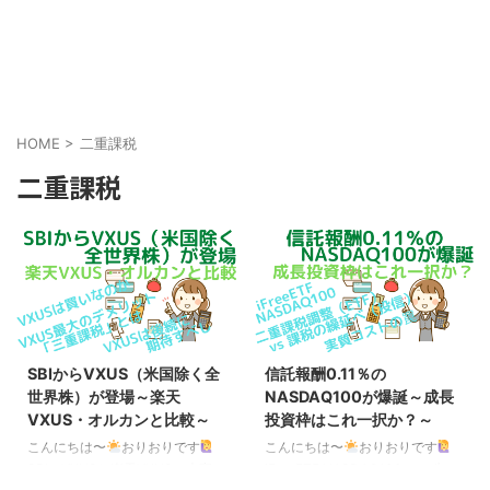
HOME
>
二重課税
二重課税
SBIからVXUS（米国除く全
信託報酬0.11％の
世界株）が登場～楽天
NASDAQ100が爆誕～成長
VXUS・オルカンと比較～
投資枠はこれ一択か？～
こんにちは〜
おりおりです
こんにちは〜
おりおりです
SBI・VXUSと楽天VXUS、本家
iFreeETF NASDAQ100 つい先