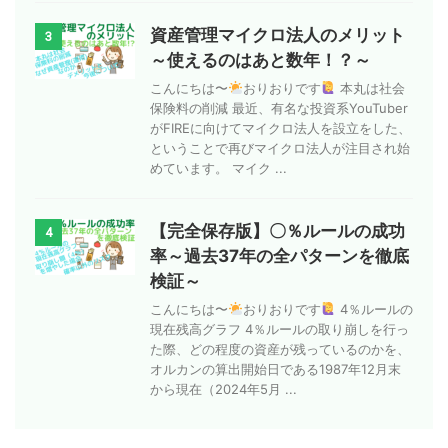
資産管理マイクロ法人のメリット
3
～使えるのはあと数年！？～
こんにちは〜
おりおりです
本丸は社会
保険料の削減 最近、有名な投資系YouTuber
がFIREに向けてマイクロ法人を設立をした、
ということで再びマイクロ法人が注目され始
めています。 マイク ...
【完全保存版】〇％ルールの成功
4
率～過去37年の全パターンを徹底
検証～
こんにちは〜
おりおりです
4％ルールの
現在残高グラフ 4％ルールの取り崩しを行っ
た際、どの程度の資産が残っているのかを、
オルカンの算出開始日である1987年12月末
から現在（2024年5月 ...