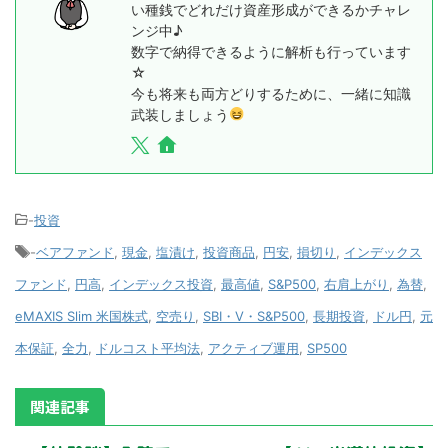
い種銭でどれだけ資産形成ができるかチャレ
ンジ中♪
数字で納得できるように解析も行っています
☆
今も将来も両方どりするために、一緒に知識
武装しましょう
-
投資
-
ベアファンド
,
現金
,
塩漬け
,
投資商品
,
円安
,
損切り
,
インデックス
ファンド
,
円高
,
インデックス投資
,
最高値
,
S&P500
,
右肩上がり
,
為替
,
eMAXIS Slim 米国株式
,
空売り
,
SBI・V・S&P500
,
長期投資
,
ドル円
,
元
本保証
,
全力
,
ドルコスト平均法
,
アクティブ運用
,
SP500
関連記事