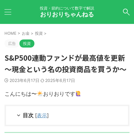
投資・節約について数字で解説
おりおりちゃんねる
HOME
>
お金
>
投資
>
広告
投資
S&P500連動ファンドが最高値を更新
～現金という名の投資商品を買うか～
2023年6月17日
2025年6月17日
こんにちは〜
おりおりです
目次
[
表示
]