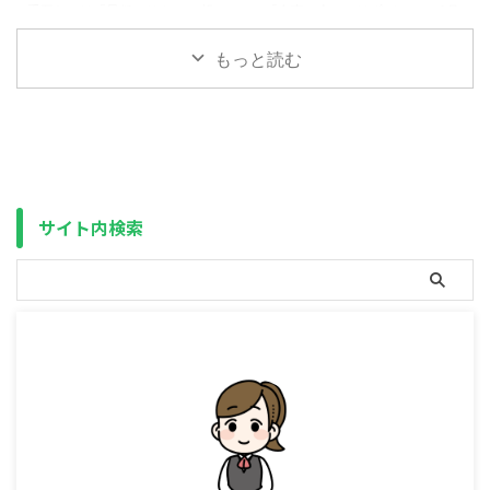
おり、自分自身も余剰資金は全て
野村世界半導体株投資（分配金再
重要なのは「最低」リターン 投
「有事の金」のはずが・・・ 2月
NISAに入れていたため（生活防
投資）109.33116.57109.21119 ...
資において、過去のデータを参考
末ころから始まったアメリカ、イ
衛資金（災害用の紙幣・硬貨は除
にする時、見るべきは「平均値」
スラエルとイランの戦闘がまだ続
もっと読む
く）は用意 ...
でも「中央値」でもなく「最低
いており、原油の9割超を中東か
値」です。 計画を立てて、それ
らの輸入に依存している日本で
以上に増えたのなら何の問題もあ
は、いよいよ国家備蓄の放出が始
りませんが、思ったより増えなか
まりました。 アメリカ本土への
った、または減った場合は大問題
直接の影響は小さいものの、アジ
です。 また、ひとくちに10年リ
ア各国の生産拠点に影響が出るた
ターン・20年リターンと言って
め米国株などの株価もかなり下が
サイト内検索
も、どの時点を開始（終了）とす
ってきています。 今年の年初
るかで結果は全く変わります（一
（2026年1月5日）を100とした
般的に終了を現在（10年リター
場合の現在（2026年3月26日）
ンなら10年前を開始）とするこ
までの値動き S&P500
とが多いです）。 たとえば、過
TRNASDAQ100 TRMSCI ...
去15年分（2011年 ...