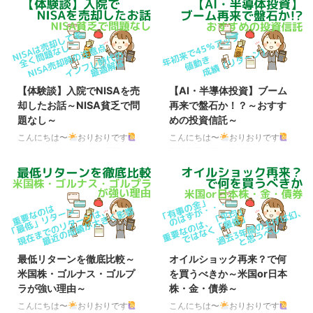
【体験談】入院でNISAを売
【AI・半導体投資】ブーム
却したお話～NISA貧乏で問
再来で盤石か！？～おすす
題なし～
めの投資信託～
こんにちは〜
おりおりです
こんにちは〜
おりおりです
NISAは売却しても全く問題なし
野村世界半導体株投資（ノム
久々の更新になってしまいました
半）、年初来で45％アップ 現
が、実は突然、IgA血管炎を発症
在、中東情勢の先行きは、極めて
（両足に大量の紫斑が発生）し、
不透明な状態が続いていますが、
ステロイドパルス療法＋安静のた
株に関しては意外と好調で、中で
め、3週間ほど緊急入院をしてい
もAI・半導体関連株は絶好調で
ました。（成人の場合、IgA腎症
す。 今年の年初（2026年1月5
（国の指定難病で原則、一生治ら
日）を100とした場合の現在
最低リターンを徹底比較～
オイルショック再来？で何
ない）を合併する確率が60％を
（2026年5月15日）までの値動
米国株・ゴルナス・ゴルプ
を買うべきか～米国or日本
超えるため、慎重になっていまし
き ※円ベース S&P500
ラが強い理由～
株・金・債券～
た） 月またぎで高額療養費が2ヶ
TRNASDAQ100 TRMSCI ACWI
月分になった上、下記の記事のと
TR日経平均 TRFANG+ゴールド
こんにちは〜
おりおりです
こんにちは〜
おりおりです