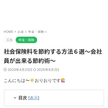
HOME
>
お金
>
年金・保険
>
広告
年金・保険
社会保険料を節約する方法６選～会社
員が出来る節約術～
2023年4月23日
2025年9月2日
こんにちは〜
おりおりです
目次
[
表示
]