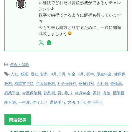
い種銭でどれだけ資産形成ができるかチャレ
ンジ中♪
数字で納得できるように解析も行っています
☆
今も将来も両方どりするために、一緒に知識
武装しましょう
-
年金・保険
-
入社
,
残業
,
退社
,
節約
,
4月
,
5月
,
年金
,
6月
,
折半
,
厚生年金
,
健康保
険料
,
標準賞与額
,
年金保険料
,
社会保険料
,
報酬月額
,
会社員
,
物価高
,
残業手当
,
介護保険料
,
節約術
,
買い取り
,
終身年金
,
家計
,
有給
,
標準報
酬月額
,
一生涯
,
借り上げ
,
通勤手当
,
方法
,
社宅
,
住宅手当
関連記事