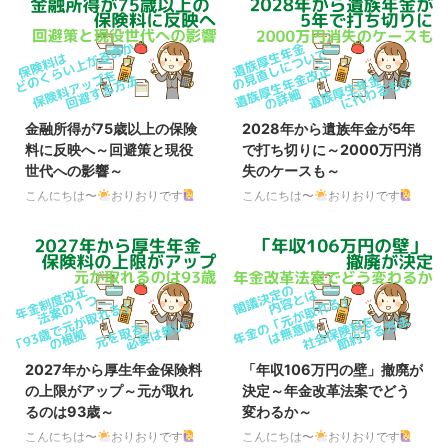
金融所得が75歳以上の保険
2028年から遺族年金が5年
料に反映へ～回避策と現役
で打ち切りに～2000万円消
世代への影響～
失のケースも～
こんにちは〜
おりおりです
こんにちは〜
おりおりです
保険料に金融所得を反映させる仕
遺族厚生年金の見直しについて
組み 先日、「金融所得の保険料
大手メディアではあまり取り上げ
反映」に関わる、健康保険法など
られていませんが、SNSでは遺族
の改正案の概要が判明しました。
年金の改正（大改悪？）が話題で
その内容は、金融機関に対し、上
持ちきりになっています。 さら
場株式の配当などを支払った報告
に、遺族年金の総受給額が2000
書を自治体が運営する後期高齢者
万円近く減る、というケースが週
医療制度（75歳以上の人は全員
刊誌で取り上げられ炎上していま
2027年から厚生年金保険料
「年収106万円の壁」撤廃が
が加入）の保険者に提出すること
す。 遺族厚生年金改正の対象者
の上限がアップ～元が取れ
決定～年金改革法案でどう
を義務づける、というものです。
は限定的 結論から言うと、影響
るのは93歳～
変わるか～
これにより、今までは特定口座で
がある人自体、かなり限られてい
発生した利益を確定申告せず、源
ます。 ポイント ・現在、27～37
こんにちは〜
おりおりです
こんにちは〜
おりおりです