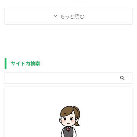
泉徴収で納税を済ませていた場
歳（2028年度末時点で30歳以上
年金制度改正法案の１つ 厚生年
閣議決定の内容とは 先日、5月16
合、保険料の計算には含まれてい
40歳未満）の女性 ⇒ 不利
金保険料と言えば、国民年金の補
日に我々の生活に直結する年金制
なかった（税金のみで済んでい
に （年収850万円以上の場合は
填に使われるというのが話題にな
度改革法案が閣議決定され、注目
もっと読む
た）のが、何もせずとも ...
除く） ...
りましたが、さらに会社員に不利
されています。 今回、柱となっ
な改正が加わりそうです。 その
ているのがパートなどの厚生年金
内容は、厚生労働省のサイトにも
加入者の拡大です。（基礎年金
記載されています。 厚生年金等
（国民年金）の底上げも現在調整
の標準報酬月額の上限の段階的引
中） その内容とは、以下の通り
上げ 保険料や年金額の計算に使
です。 ポイント ・年収106万円
う賃金の上限の引上げを行い、一
（月収88,000円）以上 ⇒
サイト内検索
定以上の月収のある方に、賃金に
2026年10月から廃止・労働時間
応じた保険料を負担いただくこと
が週20時間以上・従業員数が51
で、現役時代の賃金に見合った年
人以上 ⇒ 2027
金を受け取りやすくします。 年
年10月から36人以上、2035年か
金制度改正法案を国会に提出しま
ら廃止・学生ではない の全 ...
した｜厚生労働省 こち ...