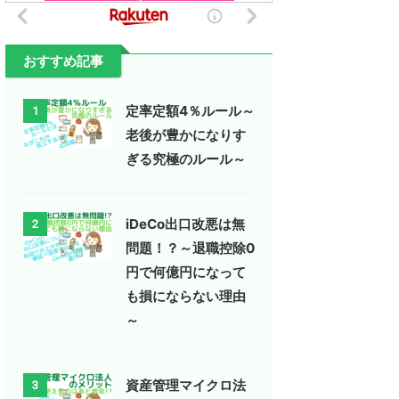
おすすめ記事
定率定額4％ルール～
1
老後が豊かになりす
ぎる究極のルール～
iDeCo出口改悪は無
2
問題！？～退職控除0
円で何億円になって
も損にならない理由
～
資産管理マイクロ法
3