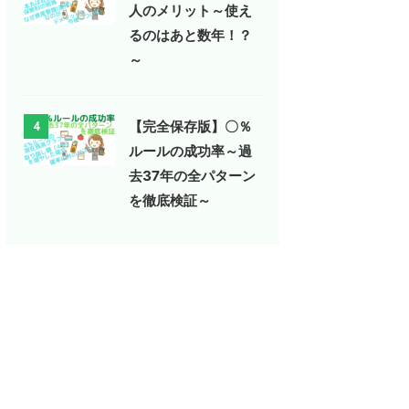
人のメリット～使え
るのはあと数年！？
～
【完全保存版】〇％
4
ルールの成功率～過
去37年の全パターン
を徹底検証～