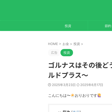
投資
節約
HOME
>
お金
>
投資
>
広告
投資
ゴルナスはその後どう
ルドプラス～
2025年3月23日
2025年6月17日
こんにちは〜
おりおりです