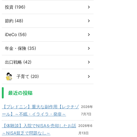
投資 (196)
節約 (48)
iDeCo (56)
年金・保険 (35)
出口戦略 (42)
子育て (20)
最近の投稿
【プレドニン】重大な副作用【レクチゾ
2026年
ール】～不眠・イライラ・発疹～
7月7日
【体験談】入院でNISAを売却したお話
2026年6
～NISA貧乏で問題なし～
月13日