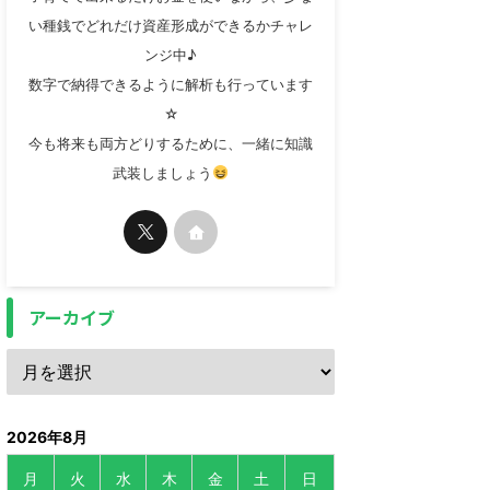
い種銭でどれだけ資産形成ができるかチャレ
ンジ中♪
数字で納得できるように解析も行っています
☆
今も将来も両方どりするために、一緒に知識
武装しましょう
アーカイブ
2026年8月
月
火
水
木
金
土
日