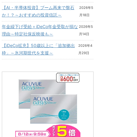
【AI・半導体投資】ブーム再来で盤石
2026年5
か！？～おすすめの投資信託～
月18日
年金繰下げ受給＋iDeCo年金受取が損な
2026年5
理由～特定社保反映後も～
月14日
【iDeCo拡充】50歳以上に「追加拠出
2026年4
枠」～氷河期世代を支援～
月29日