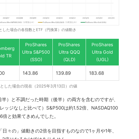
00とした場合の各指数とETF（円換算）の値動き
ProShares
ProShares
ProShares
omberg
Ultra S&P500
Ultra QQQ
Ultra Gold
ld TR
(SSO)
(QLD)
(UGL)
00
143.86
139.89
183.68
00とした場合の現在（2025年3月13日）の値
（前半）と不調だった時期（後半）の両方を含むのですが、
なしと比べて）S&P500は約1.52倍、NASDAQ100
.86倍と効果てきめんでした。
「日々の」値動きの2倍を目指すものなので1ヶ月や1年、