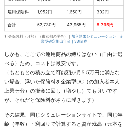
雇用保険料
1,952円
1,650円
302円
合計
52,730円
43,965円
8,765円
社会保険料（月額）（東京都の場合）｜
加入効果シミュレーション｜企
業型確定拠出年金｜SBI証券
しかも、ここでの運用商品の縛りはない（自由に選
べる）ため、コストは最安です。
（もともとの積み立て可能額が月5.5万円に満たな
い場合、浮いた保険料を企業型DC（の加入者本人
上乗せ分）の掛金に回し（増やし）ても良いです
が、それだと保険料がさらに浮きます）
その結果、同じシミュレーションサイトで、同じ年
齢（年数）・利回りで計算すると資産残高（元本を