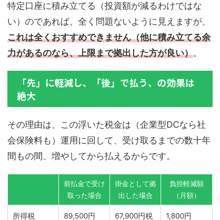
特定口座に積み立てる（投資額が減るわけではな
い）のであれば、全く問題ないように見えますが、
これは全くおすすめできません（他に積み立てる余
力があるのなら、上限まで拠出した方が良い）
。
「先」に軽減し、「後」で払う、の効果は
絶大
その理由は、この浮いた税金は（企業型DCなら社
会保険料も）運用に回して、受け取るまでの数十年
間もの間、増やしてから払えるからです。
前払金で受け
掛金として拠
負担軽減額
取った場合
出した場合
（月額）
所得税
89,500円
67,900円税
1,800円