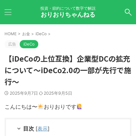
投資・節約について数字で解説
おりおりちゃんねる
HOME
>
お金
>
iDeCo
>
広告
iDeCo
【iDeCoの上位互換】企業型DCの拡充
について～iDeCo2.0の一部が先行で施
行～
2025年9月7日
2025年9月5日
こんにちは〜
おりおりです
目次
[
表示
]