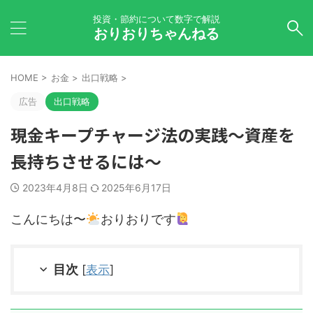
投資・節約について数字で解説
おりおりちゃんねる
HOME
>
お金
>
出口戦略
>
広告
出口戦略
現金キープチャージ法の実践～資産を
長持ちさせるには～
2023年4月8日
2025年6月17日
こんにちは〜
おりおりです
目次
[
表示
]