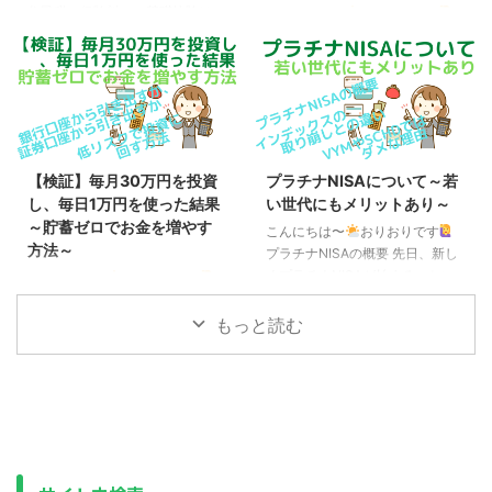
住民税（保険料）の基礎控除は
こんにちは〜
おりおりです
43万円のまま 「160万円の壁」
WPP戦略とは 人生100年時代、
とは、2025年（令和7年）から導
そして少子高齢化が進む今、年金
入される「所得税」に関する新た
は重要なテーマです。 その解決
な基準で、内訳はこのようになっ
策として、国が提唱しているのが
ています。 「160万円の壁」の内
「WPP戦略」です。 Wは「長く
訳 給与所得控除 ： 55万円（改正
働く（Work Longer）」、1つ目
前）→ 65万円（改正後）（給与
のPは「私的年金等（Private
【検証】毎月30万円を投資
プラチナNISAについて～若
等の収入金額が190万円以下の場
Pensions）」、2つ目のPは「公
し、毎日1万円を使った結果
い世代にもメリットあり～
合） 基礎控除 ： 48万円（改
的年金（Public Pensions）」を
～貯蓄ゼロでお金を増やす
正前）→ 95万円（改正後）（合
こんにちは〜
おりおりです
意味しています。 野球の継投に
方法～
計所得⾦額が132万円以下の場
プラチナNISAの概要 先日、新し
例えた、こちらの表現が分かりや
合） ※つまり、給与所得者は 65
くプラチナNISAが始まる、とい
すいと思います。 公的年金と私
こんにちは〜
おりおりです
＋ 95 = 160万円 から所得税がか
うニュースがありました。 前総
的年金の 新たな役割分担
銀行口座から引き出すか、証券口
かる（給 ...
理が会長を務める資産運用立国議
「WPP」とは｜厚生労働省 しか
座から引き出すか いわゆる「貯
もっと読む
員連盟が提言し、来年度（2026
し、「WPP ...
蓄ゼロ世帯」のお金の動きは、
年度）の税制改正に向けて動き出
「毎月、銀行口座に給料が振り込
すそうです。 細かい部分につい
まれる ＞ 少しずつ引き出して使
ては固まっていませんが、おおよ
う ＞ 次の給料日直前にほぼ枯渇
そこのような内容になるようで
する」といった感じで、投資に回
す。 ポイント ・高齢者専用（お
す余裕なんて無い、というのが一
そらく65歳以上）・毎月分配型
般的な考え方です。 しかし、ネ