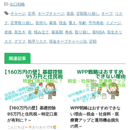
-
出口戦略
-
チャージ
,
定率
,
キープチャージ
,
資産
,
定額取り崩し
,
キープ
,
リス
ク
,
定率取り崩し
,
長持ち
,
暴落
,
現金
,
蓄え
,
年齢
,
平均寿命
,
イメージ
,
老後
,
長生き
,
表
,
積み立て
,
暴落期
,
寿命
,
取り崩し
,
新NISA
,
長生きリ
スク
,
グラフ
,
順序リスク
,
現金キープチャージ法
,
定額
関連記事
【160万円の壁】基礎控除
WPP戦略はおすすめできな
95万円と住民税～特定口座
い理由～税金・社保料・医
が有利に？～
療費アップと運用機会損失
の罠～
こんにちは〜
おりおりです