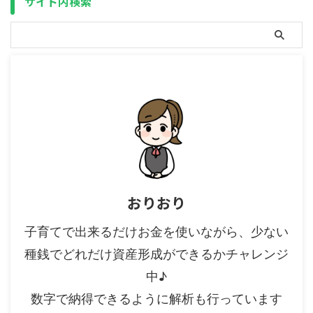
サイト内検索
の投資信託商品が購入可能（それ
ット証券の台頭により、投資する
以外の商品も買えるかは不明）・
（購入する）のも使う（売却す
現行のNISAから移行可能（1回限
る）のもPCやスマホひとつで簡
り） 新NISAの制度変更（65歳以
単に（手数料無料で）行えるよう
上の ...
になった今、この「給料が振り込
まれてから、使うまで」のわずか
な期間を投資に回したら ...
おりおり
子育てで出来るだけお金を使いながら、少ない
種銭でどれだけ資産形成ができるかチャレンジ
中♪
数字で納得できるように解析も行っています