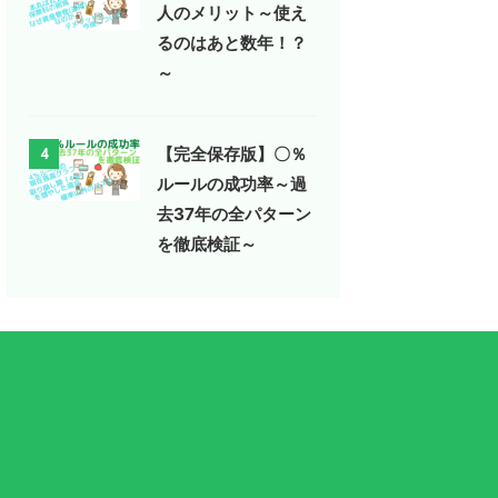
人のメリット～使え
るのはあと数年！？
～
【完全保存版】〇％
4
ルールの成功率～過
去37年の全パターン
を徹底検証～