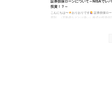
証券担保ローンについて～NISAでレ
投資！？～
こんにちは〜
おりおりです
証券担保ロー
原則、（不動産などとは違い）株式や投資信
するために金融機関からお金を借り入れるこ
ません。 株式投資でレバレッジを掛けるには
（最大約3.3倍）がありますが、NISAで買う
NISAで保有しているものを代用有価証券（
の代わり）にすることも出来ないため、 実質
1,800万円以上の資産がある人がそれ以上の
るか、そうでないならNISAで運用する機会を
（NISAに入れられるはずの資金を特定口座に回し