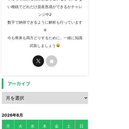
い種銭でどれだけ資産形成ができるかチャレ
ンジ中♪
数字で納得できるように解析も行っています
☆
今も将来も両方どりするために、一緒に知識
武装しましょう
アーカイブ
2026年8月
月
火
水
木
金
土
日