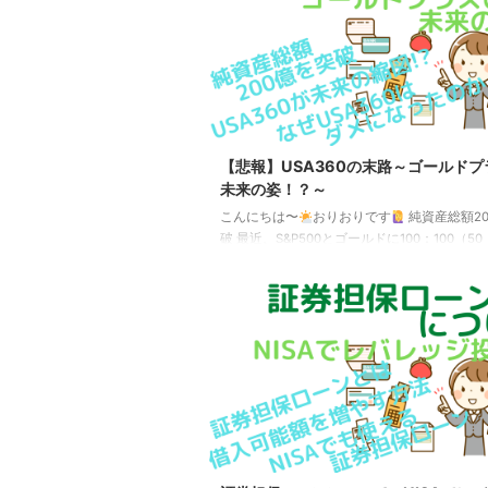
（Russia）、インド（India）、中国（Chin
フリカ（South Africa）の頭文字を合わせた
「FANG」と言えばフェイスブック（Facebo
...
【悲報】USA360の末路～ゴールドプ
未来の姿！？～
こんにちは〜
おりおりです
純資産総額2
破 最近、S&P500とゴールドに100：100（50
ない）で投資して良い所取りができる、と話
のゴールドプラス（Tracers S&P500ゴール
ス）、純資産総額が1ヶ月前は100億円も無か
もう200億円まで到達しました。 しかし、同
コンセプトで、もっと前に登場し200億円を
ァンドがあります。 その名も、USA360（楽
レバレッジバランス・ファンド）です。 純資
推移（ ...