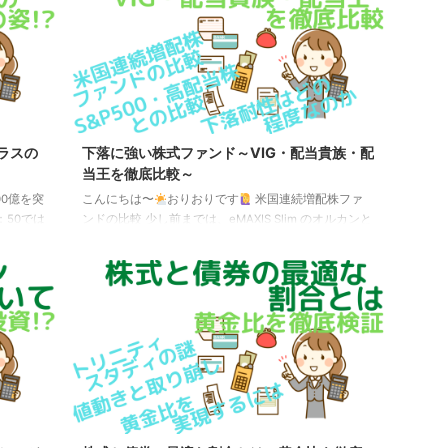
a）、南ア
の値動き（2024年7月以降） このように、eMAXIS
もので、
Slim 米国株式（S&P500）や eMAXIS Slim 全世界株式
ok＝現M
（オール・カントリー）、eMAXIS NASDAQ100 イン
デック ...
ラスの
下落に強い株式ファンド～VIG・配当貴族・配
当王を徹底比較～
00億を突
こんにちは〜
おりおりです
米国連続増配株ファ
：50では
ンドの比較 少し前までは、eMAXIS Slim のオルカンと
題沸騰中
S&P500に次いで、FANG＋や半導体株などが人気でし
ドプラ
たが、7月半ばからの下落のあおりを受けて、新たに
った所、
注目され始めたのが米国連続増配株ファンドです。 連
じような
続増配銘柄は、その名の通り年間の1株あたり配当金
超えたフ
額が増加し続けている銘柄のことで、不況の時期も含
天・米国
まれることから、下落相場に強いとされています。
産総額の
（連続増配株ファンド（指数）は連続増配銘柄のみで
構成されています） 似たようなものに高配 ...