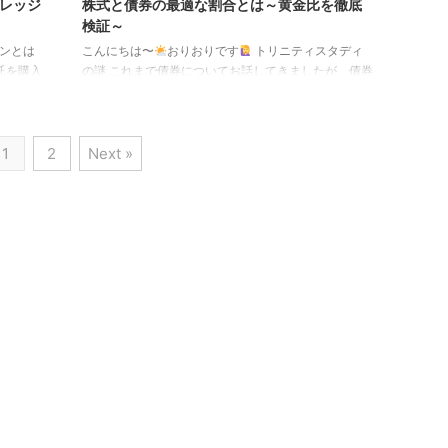
バレッジ
株式と債券の最適な割合とは～黄金比を徹底
検証～
ンとは
こんにちは〜
おりおりです
トリニティスタディ
託を購入
の謎 これまで債券についてお話してきましたが、債券
とは出来
（とりわけ取り崩し）と言うと、トリニティスタディ
信用取引
を思い浮かべる人も多いと思います。 トリニティスタ
ことも、
ディとはトリニティ大学の3人の教授によって1998年
1
2
Next »
委託保証金
に発表された有名な論文で、導き出したシナリオの1
、すでに
つにいわゆる「4%ルール」があります。（その後も検
資金でや
証が行われ、現在でも成立することが分かっていま
捨てて
す） 今でこそ、S&P500やオルカンを積み立てた後、
 ...
老後に取り崩す基準として使われることが多いですが
...