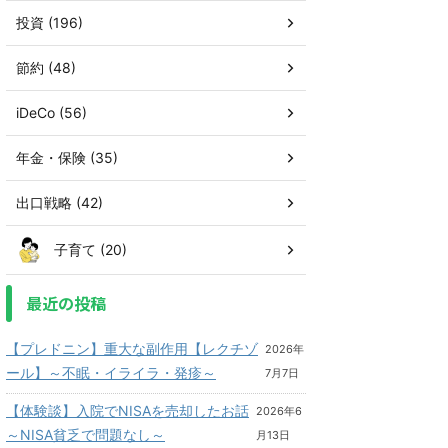
投資 (196)
節約 (48)
iDeCo (56)
年金・保険 (35)
出口戦略 (42)
子育て (20)
最近の投稿
【プレドニン】重大な副作用【レクチゾ
2026年
ール】～不眠・イライラ・発疹～
7月7日
【体験談】入院でNISAを売却したお話
2026年6
～NISA貧乏で問題なし～
月13日