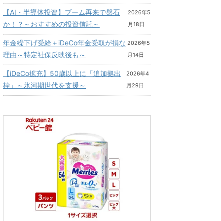
【AI・半導体投資】ブーム再来で盤石
2026年5
か！？～おすすめの投資信託～
月18日
年金繰下げ受給＋iDeCo年金受取が損な
2026年5
理由～特定社保反映後も～
月14日
【iDeCo拡充】50歳以上に「追加拠出
2026年4
枠」～氷河期世代を支援～
月29日