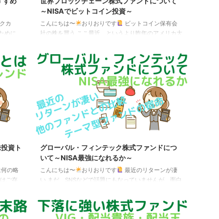
すすめ
世界ブロックチェーン株式ファンドについて
～NISAでビットコイン投資～
クカ
こんにちは〜
おりおりです
ビットコイン保有会
ために、
社の株を買う ここ最近、というより昨年のアメリカ大
コレ」と
統領選の後から、投資先としてビットコイン（BTC）
界株式の
が再注目されています。 しかし、株（分離課税で
なく、色
20.315％固定）とは違い、ビットコインも含む仮想通
帰する、
貨（暗号資産）の売買で得た利益は雑所得扱い（累進
株式と言
課税で15％～55％（＋復興特別所得税））となり税制
m 全世界
面で不利なのも有名です。 この税率は給与所得や他の
りにメジ
副業所得などと合算して決まるため、課税所得が330
スファン
万円の会社員がビットコイン投資を行った場合、税金
は利益 ...
株投資ト
グローバル・フィンテック株式ファンドにつ
いて～NISA最強になれるか～
は何の略
こんにちは〜
おりおりです
最近のリターンが凄
葉はご存
い まだ、SNSなどで話題にもなっていませんが、面白
造語で、
いファンドを見つけたので紹介します。 その名も、
、「M7」
「グローバル・フィンテック株式ファンド」。 注目す
のです。
べきはそのリターンで、7月からの値動きはこの通り
ア
です。 主要インデックスファンドとテーマ型ファンド