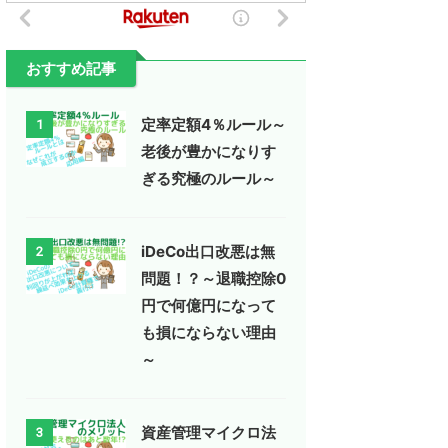
おすすめ記事
定率定額4％ルール～
1
老後が豊かになりす
ぎる究極のルール～
iDeCo出口改悪は無
2
問題！？～退職控除0
円で何億円になって
も損にならない理由
～
資産管理マイクロ法
3