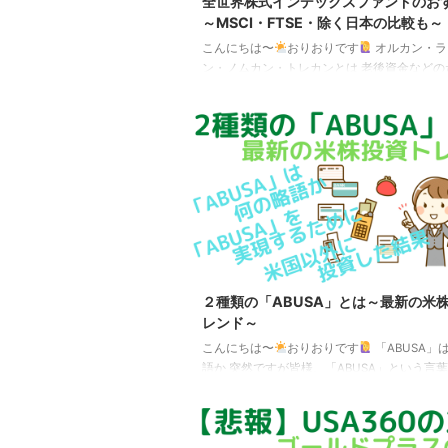
全世界株式インデックスファンドのお
～MSCI・FTSE・除く日本の比較も～
こんにちは〜
おりおりです
オルカン・ラ
ン・ノムカン・トレカンとは 老後資金などの
長期投資をするなら何が良いか、「迷ったら
いう答えとして真っ先に出てくるのが、全世
インデックスファンドです。 初心者だけでは
んなものに手を出した挙句、全世界株式に回
というのもよくある話です。 そして、全世界
えば何といっても「オルカン」（eMAXIS Sli
株式（オール・カントリー）でしょう。 あま
ャーになりすぎて、全世界株式のインデック
ドの ...
２種類の「ABUSA」とは～最新の米
レンド～
こんにちは〜
おりおりです
「ABUSA」
語か 突然ですが皆様、「ABUSA」という言
知でしょうか。 つい先日、産まれたばかりの
「BRICS」（または「BRIC」）や「FANG」
などのようにトレンドの投資対象を表したも
「BRICS」と言えばブラジル（Brazil）、ロシ