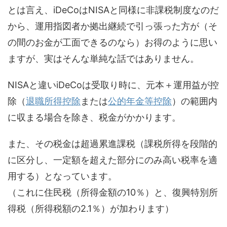
とは言え、iDeCoはNISAと同様に非課税制度なのだ
から、運用指図者か拠出継続で引っ張った方が（そ
の間のお金が工面できるのなら）お得のように思い
ますが、実はそんな単純な話ではありません。
NISAと違いiDeCoは受取り時に、元本＋運用益が控
除（
退職所得控除
または
公的年金等控除
）の範囲内
に収まる場合を除き、税金がかかります。
また、その税金は超過累進課税（課税所得を段階的
に区分し、一定額を超えた部分にのみ高い税率を適
用する）となっています。
（これに住民税（所得金額の10％）と、復興特別所
得税（所得税額の2.1％）が加わります）