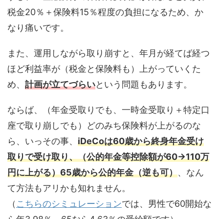
税金20％＋保険料15％程度の負担になるため、か
なり痛いです。
また、運用しながら取り崩すと、年月が経てば経つ
ほど利益率が（税金と保険料も）上がっていくた
め、
計画が立てづらい
という問題もあります。
ならば、（年金受取りでも、一時金受取り＋特定口
座で取り崩しでも）どのみち保険料が上がるのな
ら、いっその事、
iDeCoは60歳から終身年金受け
取りで受け取り、（公的年金等控除額が60→110万
円に上がる）65歳から公的年金（逆も可）
、なん
て方法もアリかも知れません。
（
こちらのシミュレーション
では、男性で60開始な