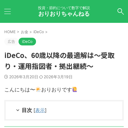
投資・節約について数字で解説
おりおりちゃんねる
HOME
>
お金
>
iDeCo
>
広告
iDeCo
iDeCo、60歳以降の最適解は～受取
り・運用指図者・拠出継続～
2026年3月20日
2026年3月19日
こんにちは〜
おりおりです
目次
[
表示
]