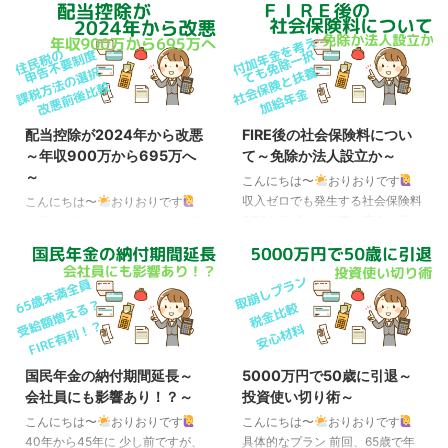
組み 先日、「金融所得の保険料
当株投資については色んな節税方
反映」に関わる、健康保険法など
法が出回っていますが、インデッ
の改正案の概要が判明しました。
クス投資についてはほとんど聞き
その内容は、金融機関に対し、上
ません。 しかし、無分配のイン
場株式の配当などを支払った報告
デックスファンドの利益（売却益
書を自治体が運営する後期高齢者
のみ）であっても、実は非課税に
医療制度（75歳以上の人は全員
する方法はあります。 それは、
配当控除が2024年から改悪
FIRE後の社会保険料につい
が加入）の保険者に提出すること
基礎控除と申告不要制度を使った
～年収900万から695万へ
て～免除か法人設立か～
を義務づける、というものです。
方法です。 ちなみに、この申告
～
これにより、今までは特定口座で
不要制度とは株や投資信託の申告
こんにちは〜
おりおりです
発生した利益を確定申告せず、源
不要（源泉徴収）とは違います。
収入ゼロでも発生する社会保険料
こんにちは〜
おりおりです
泉徴収で納税を済ませていた場
配当所得（配当金・分配金）の課
FIREを達成し、仕事を完全に辞め
改悪の内容 来年、2024年から配
合、保険料の計算には含まれてい
税方法には、「申告不要（源泉徴
た場合でも、社会保険料は発生し
当控除が改悪されて増税に、とい
なかった（税金のみで済んでい
収）」および確定申告する場合は
ます。 この場合、通常は国民年
うニュースがありました。 改悪
た）のが、何もせずとも ...
「申告分離課税」「総 ...
金保険料と国民健康保険料（40
とは具体的には、「住民税の申告
歳以上は介護保険料も）です。
不要制度」の廃止です。 これに
前者は全員共通で1カ月あたり
よって、今までは年間の（配当所
16,520円（2023年度）ですが、
得以外の）課税所得が900万円以
後者は所得・家族構成・住んでい
下の人が使えた（使うと節税にな
国民年金の納付期間延長～
5000万円で50歳に引退～
る市区町村によって変わってきま
った）配当控除が2024年から
会社員にも影響あり！？～
投資使い切り術～
す。（厳密には国民年金保険料は
695万円以下に、 つまり、課税所
物価や賃金に合わせて毎年少しず
得が695万円超～900万円以下の
こんにちは〜
おりおりです
こんにちは〜
おりおりです
つ上がっています） ここで言う
人は配当控除を使う（ために総合
40年から45年に 少し前ですが、
具体的なプラン 前回、65歳で年