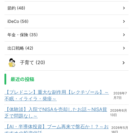
節約 (48)
iDeCo (56)
年金・保険 (35)
出口戦略 (42)
子育て (20)
最近の投稿
【プレドニン】重大な副作用【レクチゾール】～
2026年7
不眠・イライラ・発疹～
月7日
【体験談】入院でNISAを売却したお話～NISA貧
2026年6月
乏で問題なし～
13日
【AI・半導体投資】ブーム再来で盤石か！？～お
2026年5月
すすめの投資信託～
18日