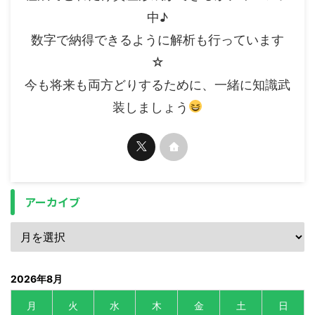
中♪
数字で納得できるように解析も行っています
☆
今も将来も両方どりするために、一緒に知識武
装しましょう
アーカイブ
2026年8月
月
火
水
木
金
土
日