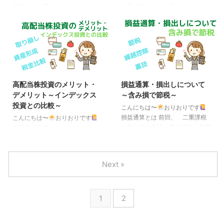
所得とは申告所得のことで、確定
課税を選択する）と逆に損になる
資産形成に関わるニュースがあり
金受給開始して、死ぬまでずっと
申告や給与の源泉徴収が該当する
ようになってしまうのです。 さ
ましたので紹介します。 それ
4％ルールより、75歳で年金受給
のですが、 ...
らに、695万円以下であっても、
は、国民年金保険料の納付期間が
開始にして、75歳までに資産を
これま ...
現行の40年から45年に延長する
使い切る、という前提で目標を立
案が出た、というものです。 国
てた方が、必要な資産額も少なく
民年金と言えば、日本国内に住む
て済む、というお話をしました
20歳から60歳未満の全ての方が
が、 具体的にいくら少なくて済
加入する公的年金ですが、これが
むのか計算してみましょう。 ま
高配当株投資のメリット・
損益通算・損出しについて
65歳未満までに改正されるか
ずこのプランの土台となる年金な
デメリット～インデックス
～含み損で節税～
も？というお話になります。 ま
のですが、厚生労働省が発表した
投資との比較～
だ2025年に提出を予定している
「厚生年金保険・国民年金事業の
こんにちは〜
おりおりです
改正案、という段階なので確定で
概況」によると、令和2年度のデ
損益通算とは 前回、 二重課税
こんにちは〜
おりおりです
は無いですが、少子高齢化や退職
ータでは、年金の平均受給額は月
を取り戻す方法（配当控除・外国
高配当株投資のメリット・デメリ
年齢の高齢化に伴っての改正です
額で、国民年金が約5.6万円、厚
税額控除）についてお話しました
ット 前回、高配当株投資につい
ので、 （例え今 ...
生年金が約14.4 ...
が、それ以外にも税金を抑える方
てお話しましたが、（インデック
法はあります。 それは、損益通
ス投資（全米株or全世界株）と比
Next »
算です。 損益通算とは、赤字の
較しての）メリット・デメリット
所得を他の所得の黒字と相殺する
に焦点を当ててもう少し詳しくお
計算方法のことです。 通常、損
話したいと思います。 結論から
1
2
失（赤字）が出た場合は税金はゼ
言うと、メリットは以下の３点で
ロで、マイナスになる事は無いの
す。 ポイント ・取り崩し（資産
ですが、その分を他の利益（黒
で生活）がしやすい ・（日本株