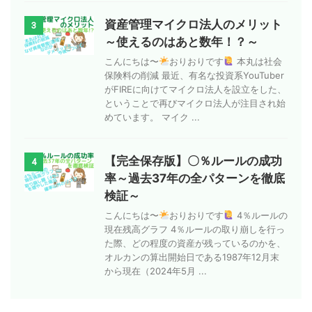
資産管理マイクロ法人のメリット
3
～使えるのはあと数年！？～
こんにちは〜
おりおりです
本丸は社会
保険料の削減 最近、有名な投資系YouTuber
がFIREに向けてマイクロ法人を設立をした、
ということで再びマイクロ法人が注目され始
めています。 マイク ...
【完全保存版】〇％ルールの成功
4
率～過去37年の全パターンを徹底
検証～
こんにちは〜
おりおりです
4％ルールの
現在残高グラフ 4％ルールの取り崩しを行っ
た際、どの程度の資産が残っているのかを、
オルカンの算出開始日である1987年12月末
から現在（2024年5月 ...