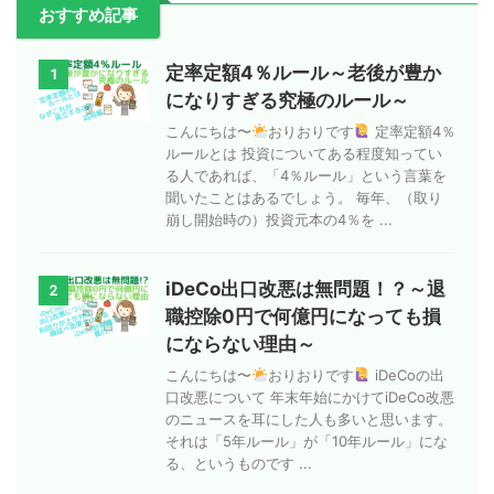
おすすめ記事
定率定額4％ルール～老後が豊か
1
になりすぎる究極のルール～
こんにちは〜
おりおりです
定率定額4％
ルールとは 投資についてある程度知ってい
る人であれば、「4％ルール」という言葉を
聞いたことはあるでしょう。 毎年、（取り
崩し開始時の）投資元本の4％を ...
iDeCo出口改悪は無問題！？～退
2
職控除0円で何億円になっても損
にならない理由～
こんにちは〜
おりおりです
iDeCoの出
口改悪について 年末年始にかけてiDeCo改悪
のニュースを耳にした人も多いと思います。
それは「5年ルール」が「10年ルール」にな
る、というものです ...