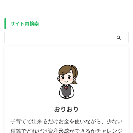
字）が出た所得と相殺が出来るの
の場合）為替リスクが無い ・
です。 株や投資信託の場合、利
（引退後・年金生活では）税金が
益が出るのは配当金・分配金を受
安くなりやすい 次に、デメリッ
け取った時か、含み益（保有する
トは以下の３点です。 ポイント
サイト内検索
有価証券が買った時よりも ...
・資産形成（配当金再投資）では
若干不利 ・（日本 ...
おりおり
子育てで出来るだけお金を使いながら、少ない
種銭でどれだけ資産形成ができるかチャレンジ