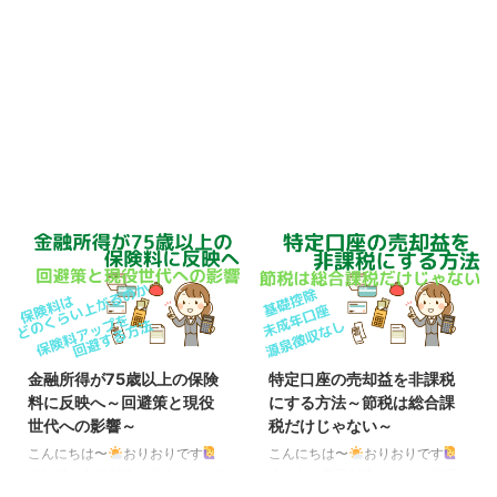
金融所得が75歳以上の保険
特定口座の売却益を非課税
料に反映へ～回避策と現役
にする方法～節税は総合課
世代への影響～
税だけじゃない～
こんにちは〜
おりおりです
こんにちは〜
おりおりです
保険料に金融所得を反映させる仕
株の申告不要制度について 高配