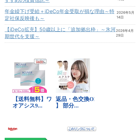
年金繰下げ受給＋iDeCo年金受取が損な理由～特
2026年5月
定社保反映後も～
14日
【iDeCo拡充】50歳以上に「追加拠出枠」～氷河
2026年4月
期世代を支援～
29日