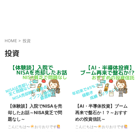
HOME
>
投資
投資
【体験談】入院でNISAを売
【AI・半導体投資】ブーム
却したお話～NISA貧乏で問
再来で盤石か！？～おすす
題なし～
めの投資信託～
こんにちは〜
おりおりです
こんにちは〜
おりおりです
NISAは売却しても全く問題なし
野村世界半導体株投資（ノム