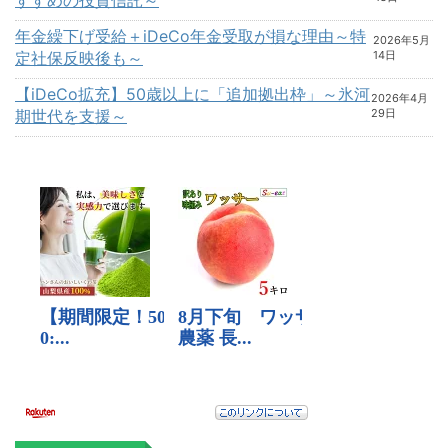
年金繰下げ受給＋iDeCo年金受取が損な理由～特
2026年5月
定社保反映後も～
14日
【iDeCo拡充】50歳以上に「追加拠出枠」～氷河
2026年4月
期世代を支援～
29日