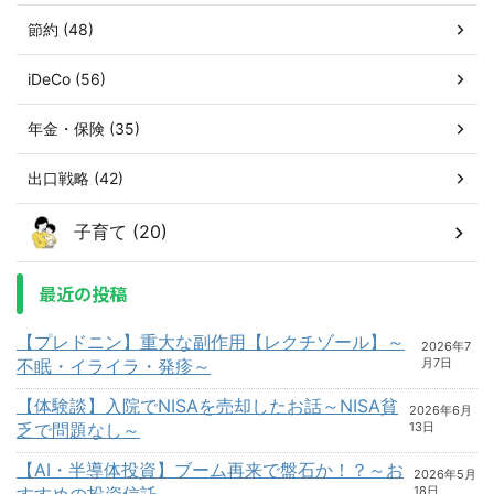
節約 (48)
iDeCo (56)
年金・保険 (35)
出口戦略 (42)
子育て (20)
最近の投稿
【プレドニン】重大な副作用【レクチゾール】～
2026年7
不眠・イライラ・発疹～
月7日
【体験談】入院でNISAを売却したお話～NISA貧
2026年6月
乏で問題なし～
13日
【AI・半導体投資】ブーム再来で盤石か！？～お
2026年5月
すすめの投資信託～
18日