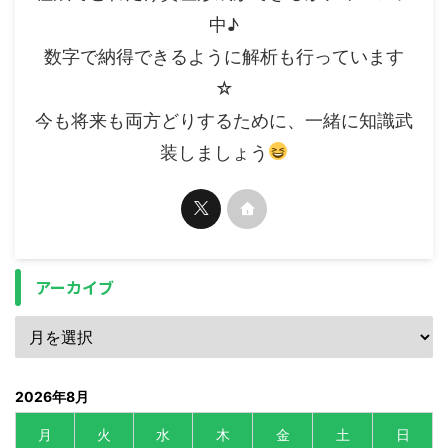
中♪
数字で納得できるように解析も行っています
☆
今も将来も両方どりするために、一緒に知識武
装しましょう
アーカイブ
2026年8月
月
火
水
木
金
土
日