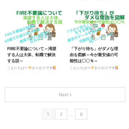
た（もちろん、オルカン（MSCI
の企画立案等であるもの」や「区
年初来で＋5％ 昨今、軒並み不調
こんにちは〜
おりおりです
ACWI）よりも上） ...
域内で提供される宿泊等の役務」
な株式に代わって、新たな投資先
先取り投資のメリット 少子高齢
について、当該地方団体で生じた
として一部で注目され始めている
化でますます削られていく年金、
付加価値や、地域との関連性をよ
のが国内の不動産投信、いわゆる
そしてどんどん進んで行く物価高
り重視し ...
J-REIT（Jリート）です。 名前は
（インフレ）に対抗する手段とし
聞いた事がある人が多いと思いま
て、先取り投資がおススメです。
すが、近年は投資信託（投信）と
先取り投資のメリット ・確実に
言えば株式のインデックスファン
資産形成ができる・無駄遣いを防
FIRE不要論について～渇望
「下がり待ち」がダメな理
ドが当たり前で、同じように証券
げる・お金の管理能力が向上す
する人は大体、転職で解決
由を図解～今が最安値の可
会社で売買できる（NISA（成長
る・目標設定が容易になる・将来
する説～
能性は〇〇％～
投資枠）の対象になっているもの
の不安が軽減できる 確実に資産
もある）事を知らなかった人も少
形成ができる 毎月3万円でも25年
こんにちは〜
おりおりです
こんにちは〜
おりおりです
なくないでしょう。 eMAXIS
後にはこんなに増える（つみたて
FIRE不要論が加速 FIREは必要な
「下がり待ち」をする理由 2025
Slimシリーズ各種の2025年初来
シミュレーター｜金融庁） 欲望
い、する（目指す）意味が無い、
年4月2日から始まった株価下落
の値動き eMAXIS Sli ...
に負けてしまうのが人というも
という意見は以前からチラホラあ
を経て、さまざまな意見が飛び交
の、余剰資金ができ次第、投資に
りました。 それが、ここ最近の
っています。 その中の一つが、
Next »
回す、だとなかなか蓄 ...
下落相場、さらに先行きが不透明
もっと下がるまで（投資をするの
なアメリカ経済によってさらに加
は）待った方が良い、というもの
速しているように思います。 相
です。 具体的には、今のうちに
1
2
…
6
場に感情を左右されて精神的に疲
売却してもっと下がってから入り
れるくらいなら投資なんてしない
なおす、もしくは積み立てを止め
方が良い、といった感じです。
てもっと下がってから再開する、