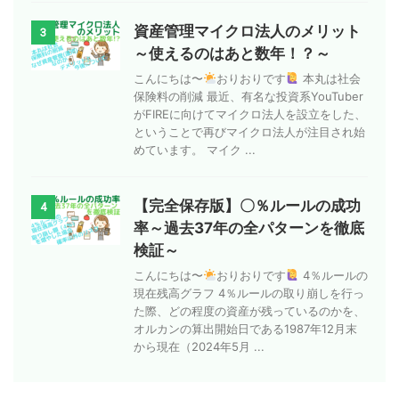
資産管理マイクロ法人のメリット
3
～使えるのはあと数年！？～
こんにちは〜
おりおりです
本丸は社会
保険料の削減 最近、有名な投資系YouTuber
がFIREに向けてマイクロ法人を設立をした、
ということで再びマイクロ法人が注目され始
めています。 マイク ...
【完全保存版】〇％ルールの成功
4
率～過去37年の全パターンを徹底
検証～
こんにちは〜
おりおりです
4％ルールの
現在残高グラフ 4％ルールの取り崩しを行っ
た際、どの程度の資産が残っているのかを、
オルカンの算出開始日である1987年12月末
から現在（2024年5月 ...