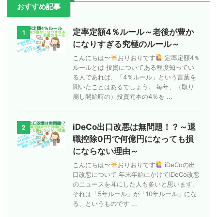
おすすめ記事
定率定額4％ルール～老後が豊か
1
になりすぎる究極のルール～
こんにちは〜
おりおりです
定率定額4％
ルールとは 投資についてある程度知ってい
る人であれば、「4％ルール」という言葉を
聞いたことはあるでしょう。 毎年、（取り
崩し開始時の）投資元本の4％を ...
iDeCo出口改悪は無問題！？～退
2
職控除0円で何億円になっても損
にならない理由～
こんにちは〜
おりおりです
iDeCoの出
口改悪について 年末年始にかけてiDeCo改悪
のニュースを耳にした人も多いと思います。
それは「5年ルール」が「10年ルール」にな
る、というものです ...