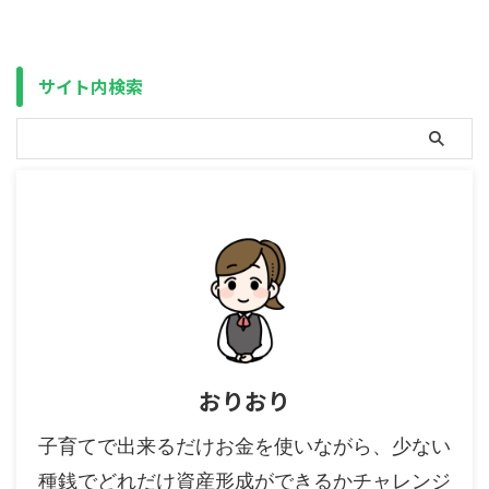
しかし、この２つ（FIRE不要・投
などです。 アメリカで関税が発
資不要）は似て非なるものです。
表された後、それが一旦保留され
年金だけで生活するのが難しくな
てまだ施行されていないわけです
った今、またそれがインフレによ
から、施行されたら下がるのが分
サイト内検索
ってますます加速する未来におい
かっているのにわざわざその前に
て、老後 ...
投資をしたくない、 ...
おりおり
子育てで出来るだけお金を使いながら、少ない
種銭でどれだけ資産形成ができるかチャレンジ