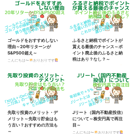
久々の更新になってしまいました
半）、年初来で45％アップ 現
が、実は突然、IgA血管炎を発症
在、中東情勢の先行きは、極めて
（両足に大量の紫斑が発生）し、
不透明な状態が続いていますが、
ステロイドパルス療法＋安静のた
株に関しては意外と好調で、中で
め、3週間ほど緊急入院をしてい
もAI・半導体関連株は絶好調で
ました。（成人の場合、IgA腎症
す。 今年の年初（2026年1月5
（国の指定難病で原則、一生治ら
日）を100とした場合の現在
ゴールドをおすすめしない
ふるさと納税でポイントが
ない）を合併する確率が60％を
（2026年5月15日）までの値動
理由～20年リターンが
貰える最後のチャンス～ポ
超えるため、慎重になっていまし
き ※円ベース S&P500
S&P500超え～
イント廃止後のふるさと納
た） 月またぎで高額療養費が2ヶ
TRNASDAQ100 TRMSCI ACWI
税はあり？なし？～
月分になった上、下記の記事のと
TR日経平均 TRFANG+ゴールド
こんにちは〜
おりおりです
おり、自分自身も余剰資金は全て
野村世界半導体株投資（分配金再
ゴールドがS&P500（配当込み）
こんにちは〜
おりおりです
NISAに入れていたため（生活防
投資）109.33116.57109.21119 ...
を超える ゴールドの価格が、直
2025年9月30日の寄付完了分ま
衛資金（災害用の紙幣・硬貨は除
近の数日は不安定になっているも
で 2024年6月に見直された総務
く）は用意 ...
のの、特に2024年からの上昇が
省の指定基準により、2025年10
すごいことになっています。
月1日から、ポータルサイトによ
XAUUSD quote by TradingView
るふるさと納税へのポイント付与
ゴールド（米ドルベース）の直近
ができなくなります。 ・ 寄附
5年間の値動き（自動更新） それ
に伴いポイント等の付与を行う者
先取り投資のメリット・デ
Jリート（国内不動産投信）
に伴って、1年・3年などの短期
を通じた募集を禁止すること。
メリット～先取り貯金はも
について～株安円高で再注
リターンだけでなく、10年・20
（募集適正基準の改正）【令和7
う古い？おすすめの方法も
目～
年のリターンでも、ついに
年10月1日から適用】 ・ 「区域
～
S&P500（配当込み）を超えまし
内での工程が製造等ではなく製品
こんにちは〜
おりおりです