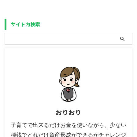
公的年金（国民年金・厚生年金）
事でグラフ化するとこうなりまし
と共用になります。 これは、合
た。 年金受給開始年齢と医療保
算してから控除を適用になります
険料（国民健康保険料・後期高齢
から、退職金や公的年金だけで控
者医療保険料）－単身・大阪 こ
サイト内検索
除を使い切る場合、iDeCoの部分
ちらは医療保険料のみのため、実
には完全に税金 ...
際は介護保険料（第1号 ...
おりおり
子育てで出来るだけお金を使いながら、少ない
種銭でどれだけ資産形成ができるかチャレンジ