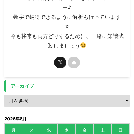
中♪
数字で納得できるように解析も行っています
☆
今も将来も両方どりするために、一緒に知識武
装しましょう
アーカイブ
2026年8月
月
火
水
木
金
土
日