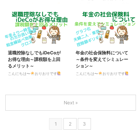
合） ※つまり、給与所得者は 65
取ることができます。受給を開始
給付を受けるには 今年は、定額
こんにちは〜
おりおりです
＋ 95 = 160万円 から所得税がか
する時期は、75歳になるまでの
減税（と調整給付金）があったこ
WPP戦略とは 人生100年時代、
かる（給 ...
間で選ぶことができます。 受取
とが話題となりましたが、その裏
そして少子高齢化が進む今、年金
...
でこれ以上の給付が毎年のように
は重要なテーマです。 その解決
行われています。 それは、住民
策として、国が提唱しているのが
税非課税世帯に対してのみ行われ
「WPP戦略」です。 Wは「長く
るものです。 このように、今年
働く（Work Longer）」、1つ目
も1世帯あたり7万円＋子供1人あ
のPは「私的年金等（Private
退職控除なしでもiDeCoが
年金の社会保険料について
たり5万円の給付（昨年も3万円
Pensions）」、2つ目のPは「公
お得な理由～課税額を上回
～条件を変えてシミュレー
の給付）がありました。 住民税
的年金（Public Pensions）」を
るメリット～
ション～
非課税世帯の方へ 世帯主に1世帯
意味しています。 野球の継投に
あたり７万円と18歳以下の児童１
例えた、こちらの表現が分かりや
こんにちは〜
おりおりです
こんにちは〜
おりおりです
人あたり５万円が給付されます。
すいと思います。 公的年金と私
年金より一時金の方が良い理由
年金の社会保険料をグラフ化 前
【2023（令和５）年末より順次
的年金の 新たな役割分担
iDeCoを受け取る際、一時金（一
回、年金における社会保険料（医
給付中】（2023（令和５）年夏
「WPP」とは｜厚生労働省 しか
括）か年金（分割）、もしくはそ
療・介護保険料）について、繰上
以降に給付さ ...
し、「WPP ...
の両方を選べます。（どちらにせ
げ受給と繰下げ受給のどちらがお
Next »
よ、受け取り年齢（年金の場合は
得か（少なくて済むのか）を検証
開始年齢）は最低60歳、最高75
したところ、84歳までのトータ
歳です） この時、前者であれば
ルでは断然、繰上げ受給の方がお
1
2
3
退職所得控除、後者であれば公的
得という結果になりました。 で
年金等控除が使用できますが原
は、84歳より上だった場合、下
則、前者は会社の退職金、後者は
だった場合はどうなのか、という