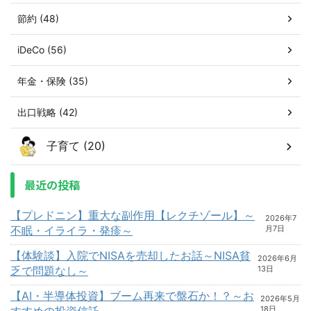
節約 (48)
iDeCo (56)
年金・保険 (35)
出口戦略 (42)
子育て (20)
最近の投稿
【プレドニン】重大な副作用【レクチゾール】～
2026年7
不眠・イライラ・発疹～
月7日
【体験談】入院でNISAを売却したお話～NISA貧
2026年6月
乏で問題なし～
13日
【AI・半導体投資】ブーム再来で盤石か！？～お
2026年5月
すすめの投資信託～
18日