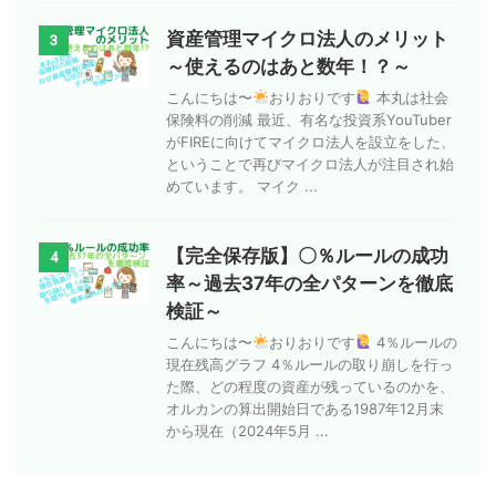
資産管理マイクロ法人のメリット
3
～使えるのはあと数年！？～
こんにちは〜
おりおりです
本丸は社会
保険料の削減 最近、有名な投資系YouTuber
がFIREに向けてマイクロ法人を設立をした、
ということで再びマイクロ法人が注目され始
めています。 マイク ...
【完全保存版】〇％ルールの成功
4
率～過去37年の全パターンを徹底
検証～
こんにちは〜
おりおりです
4％ルールの
現在残高グラフ 4％ルールの取り崩しを行っ
た際、どの程度の資産が残っているのかを、
オルカンの算出開始日である1987年12月末
から現在（2024年5月 ...