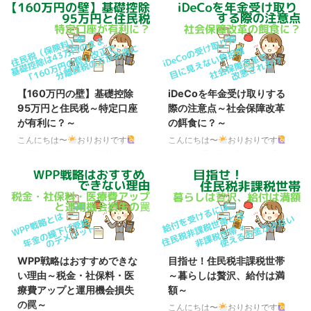
方法 iDeCoの受け取りには「一
組み 先日、「金融所得の保険料
時金」「年金」「一時金＋年金」
反映」に関わる、健康保険法など
の3つの方法がありますが、通常
の改正案の概要が判明しました。
は税金と社会保険料の都合上、税
その内容は、金融機関に対し、上
金の計算で1/2され、保険料アッ
場株式の配当などを支払った報告
プの対象外となる「一時金」が有
書を自治体が運営する後期高齢者
利です。 しかし、これは控除額
医療制度（75歳以上の人は全員
【160万円の壁】基礎控除
iDeCoを年金受け取りする
（一時金の場合は退職所得控除
が加入）の保険者に提出すること
95万円と住民税～特定口座
際の注意点～社会保障改革
額、年金の場合は公的年金等控除
を義務づける、というものです。
が有利に？～
の餌食に？～
額）を超えた場合の話であり、控
これにより、今までは特定口座で
除の範囲内であればどちらも非課
発生した利益を確定申告せず、源
こんにちは〜
おりおりです
こんにちは〜
おりおりです
税（保険料アップも無し）です。
泉徴収で納税を済ませていた場
住民税（保険料）の基礎控除は
iDeCoの受け取り方 出口（受け
ですので、「一時金＋年金」で両
合、保険料の計算には含まれてい
43万円のまま 「160万円の壁」
取り方）が非常に難しい、と言わ
方の控除を埋めるようにし、はみ
なかった（税金のみで済んでい
とは、2025年（令和7年）から導
れているのがiDeCoです。 iDeCo
出した部分は ...
た）のが、何もせずとも ...
入される「所得税」に関する新た
にはこのように、「一時金」・
な基準で、内訳はこのようになっ
「年金」・「一時金と年金」（併
ています。 「160万円の壁」の内
用）の3種類の受取方法があり、
訳 給与所得控除 ： 55万円（改正
一時金は退職所得（退職所得控除
前）→ 65万円（改正後）（給与
が適用）、年金は雑所得（公的年
WPP戦略はおすすめできな
目指せ！住民税非課税世帯
等の収入金額が190万円以下の場
金等控除が適用）となります。
い理由～税金・社保料・医
～暮らしは贅沢、給付は満
合） 基礎控除 ： 48万円（改
iDeCoの給付（受取方法）につい
療費アップと運用機会損失
額～
正前）→ 95万円（改正後）（合
て○ iDeCoの年金資産は、老齢給
の罠～
計所得⾦額が132万円以下の場
付金として原則、60歳から受け
こんにちは〜
おりおりです