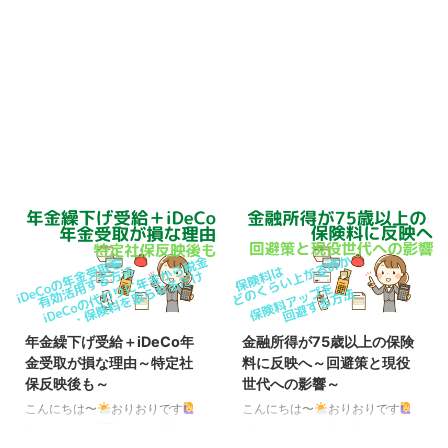
年金繰下げ受給＋iDeCo年
金融所得が75歳以上の保険
金受取が損な理由～特定社
料に反映へ～回避策と現役
保反映後も～
世代への影響～
こんにちは〜
おりおりです
こんにちは〜
おりおりです
iDeCoの年金受取を有効活用する
保険料に金融所得を反映させる仕