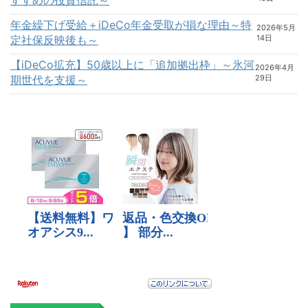
年金繰下げ受給＋iDeCo年金受取が損な理由～特
2026年5月
定社保反映後も～
14日
【iDeCo拡充】50歳以上に「追加拠出枠」～氷河
2026年4月
期世代を支援～
29日