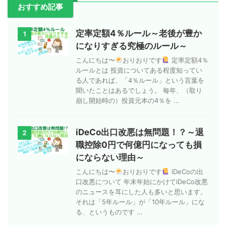
おすすめ記事
定率定額4％ルール～老後が豊か
1
になりすぎる究極のルール～
こんにちは〜
おりおりです
定率定額4％
ルールとは 投資についてある程度知ってい
る人であれば、「4％ルール」という言葉を
聞いたことはあるでしょう。 毎年、（取り
崩し開始時の）投資元本の4％を ...
iDeCo出口改悪は無問題！？～退
2
職控除0円で何億円になっても損
にならない理由～
こんにちは〜
おりおりです
iDeCoの出
口改悪について 年末年始にかけてiDeCo改悪
のニュースを耳にした人も多いと思います。
それは「5年ルール」が「10年ルール」にな
る、というものです ...