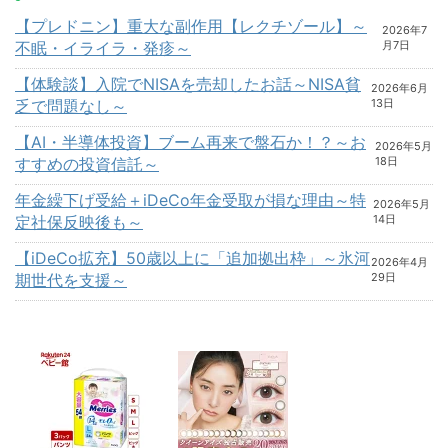
【プレドニン】重大な副作用【レクチゾール】～
2026年7
不眠・イライラ・発疹～
月7日
【体験談】入院でNISAを売却したお話～NISA貧
2026年6月
乏で問題なし～
13日
【AI・半導体投資】ブーム再来で盤石か！？～お
2026年5月
すすめの投資信託～
18日
年金繰下げ受給＋iDeCo年金受取が損な理由～特
2026年5月
定社保反映後も～
14日
【iDeCo拡充】50歳以上に「追加拠出枠」～氷河
2026年4月
期世代を支援～
29日