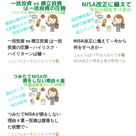
も対象 先日、iDeCoの5年ルール
事実 前回、平均取得単価のグラ
が10年に改悪される、という話
フを作成することで、積立投資の
が出てきましたが、これは退職金
場合はチャート（＝一括投資）よ
だけではなく小規模企業共済も対
りも暴落後の回復年数が半分程度
象です。 これまでは、iDeCoを
で済むことが分かりました。 こ
先に受け取って小規模企業共済を
ちらは、いわば暴落後の値動きに
後に受け取った場合、5年以上空
対して着目した結果なのですが、
一括投資 vs 積立投資 は一括
NISA改正に備えて～今から
ければ退職所得控除がフルで使え
逆に暴落前の値動きに着目（平均
投資の圧勝～ハイリスク・
何をすべきか～
ていた（復活していた）のが、
取得単価とチャートを比較）して
ハイリターンは嘘～
10年以上空けないといけなくな
みると、面白い結果が分かりまし
こんにちは〜
おりおりです
りました（受け取り順が逆なら
た。 それは、積立投資において
NISA改正の恩恵を最大限受ける
こんにちは〜
おりおりです
20年以上）。 つまり、小規模企
投資期間15年は絶対ではない、と
には NISA制度（一般NISA・つみ
積立投資の方がリスクが低いと言
業共済（の一括受取り）は退職金
いうものです。 投資の名著とし
たてNISA）が大幅に改正されそ
われる根拠 理論上の話と現実世
と同じ扱い、というわけです。
て有名なウォール街のランダムウ
うですね。 今回は、この改正に
界の話で、結果が異なるというの
この制度を前提 ...
ォーカーで紹介され、 ...
乗り遅れないよう、今からやるべ
は、しばしば起こることです。
き事について考えてみたいと思い
それが、「一括投資よりも積立投
ます。 改正には大きく、制度の
資の方がリスクが低い」という、
恒久化・非課税期間の無期限化・
投資をする人ならよく耳にする言
非課税限度額の引き上げ・生涯上
葉にも当てはまるのではないか、
つみたてNISAが損をしない
限枠の設定、の４つがあります
今回はそんなお話です。 「一括
理由４選～投資は腹落ちし
が、 制度の恒久化と非課税期間
投資 vs 積立投資」に関しては、
た状態で～
の無期限化についてはやる事とし
昔から議論がなされてきた話題で
ては改正前と同じ（取り崩す時期
すが、来年から始まる新NISAに
こんにちは〜
おりおりです