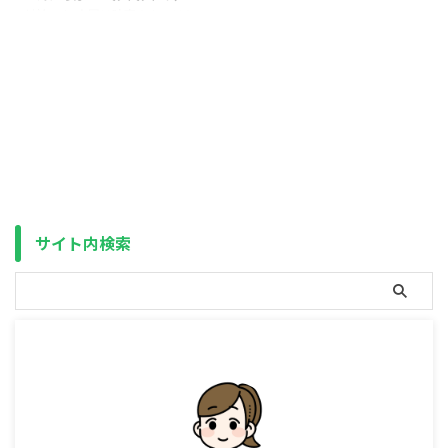
（年齢）になるまで積み立て続け
よって選択肢が広がる（最大、年
結論から 今回は時事ネタではな
るだけ）なので特に注目すべき点
360万円まで非課税枠での投資が
いですが、久々につみたてNISA
はありません ...
可能になる）ことにより、再燃し
についておさらいをしたいと思い
つつあります。 ...
ます。 結論から申しますと、以
下の４点から、つみたてNISAで
損をする事はまず無いであろうと
言えます。 ポイント ・過去のど
の20年を切り取っても元本割れ
しない・投資出来るのは厳選され
た商品のみ・暴落は長く続かない
（非課税期間終了は順次）・非課
税期間延長or恒久化（NISA拡
サイト内検索
充）の可能性 こちらについて１
つずつ詳しくお話していきます。
つみたてNISAで損をするパター
ン 本題に ...