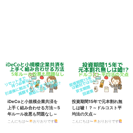
iDeCoと小規模企業共済を
投資期間15年で元本割れ無
上手く組み合わせる方法～5
しは嘘！？～ドルコスト平
年ルール改悪も問題なし～
均法の欠点～
こんにちは〜
おりおりです
こんにちは〜
おりおりです
5年ルール改悪は小規模企業共済
平均取得単価のグラフから分かる