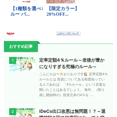
おすすめ記事
定率定額4％ルール～老後が豊か
1
になりすぎる究極のルール～
こんにちは〜
おりおりです
定率定額4％
ルールとは 投資についてある程度知ってい
る人であれば、「4％ルール」という言葉を
聞いたことはあるでしょう。 毎年、（取り
崩し開始時の）投資元本の4％を ...
iDeCo出口改悪は無問題！？～退
2