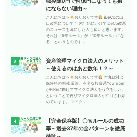
職控除0円で何億円になっても損
にならない理由～
こんにちは〜
おりおりです
iDeCoの出
口改悪について 年末年始にかけてiDeCo改悪
のニュースを耳にした人も多いと思います。
それは「5年ルール」が「10年ルール」にな
る、というものです ...
資産管理マイクロ法人のメリット
3
～使えるのはあと数年！？～
こんにちは〜
おりおりです
本丸は社会
保険料の削減 最近、有名な投資系YouTuber
がFIREに向けてマイクロ法人を設立をした、
ということで再びマイクロ法人が注目され始
めています。 マイク ...
【完全保存版】〇％ルールの成功
4
率～過去37年の全パターンを徹底
検証～