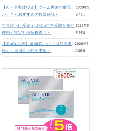
【AI・半導体投資】ブーム再来で盤石
2026年5
か！？～おすすめの投資信託～
月18日
年金繰下げ受給＋iDeCo年金受取が損な
2026年5
理由～特定社保反映後も～
月14日
【iDeCo拡充】50歳以上に「追加拠出
2026年4
枠」～氷河期世代を支援～
月29日