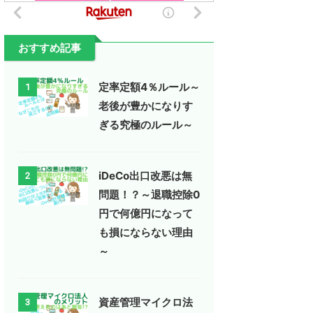
おすすめ記事
定率定額4％ルール～
1
老後が豊かになりす
ぎる究極のルール～
iDeCo出口改悪は無
2
問題！？～退職控除0
円で何億円になって
も損にならない理由
～
資産管理マイクロ法
3