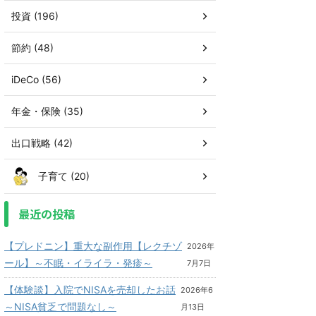
投資 (196)
節約 (48)
iDeCo (56)
年金・保険 (35)
出口戦略 (42)
子育て (20)
最近の投稿
【プレドニン】重大な副作用【レクチゾ
2026年
ール】～不眠・イライラ・発疹～
7月7日
【体験談】入院でNISAを売却したお話
2026年6
～NISA貧乏で問題なし～
月13日