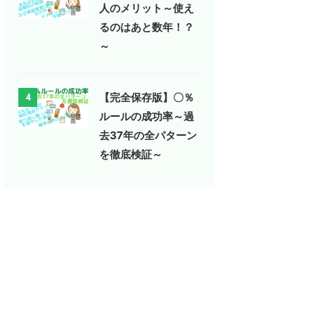
人のメリット～使え
るのはあと数年！？
～
【完全保存版】〇％
4
ルールの成功率～過
去37年の全パターン
を徹底検証～