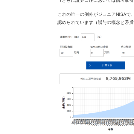
（さらに証券口座においては借名取引
これの唯一の例外がジュニアNISA
認められています（贈与の概念と矛盾