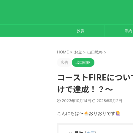
投資
節約
HOME
>
お金
>
出口戦略
>
広告
出口戦略
コーストFIREについ
けで達成！？～
2023年10月14日
2025年9月2日
こんにちは〜
おりおりです