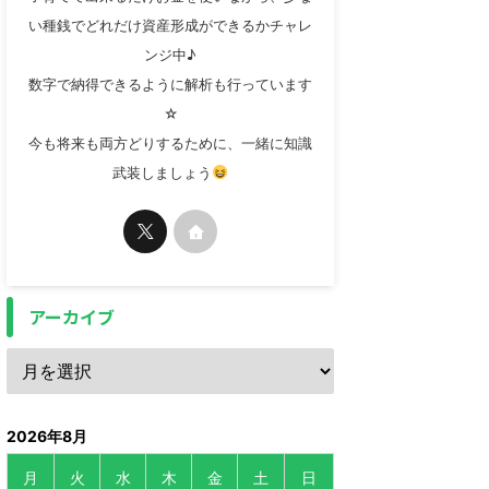
い種銭でどれだけ資産形成ができるかチャレ
ンジ中♪
数字で納得できるように解析も行っています
☆
今も将来も両方どりするために、一緒に知識
武装しましょう
アーカイブ
2026年8月
月
火
水
木
金
土
日