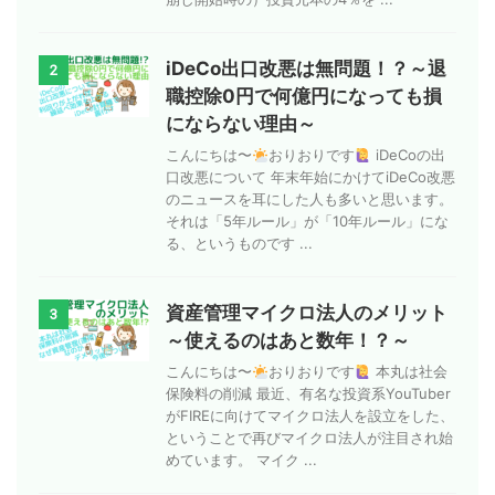
iDeCo出口改悪は無問題！？～退
2
職控除0円で何億円になっても損
にならない理由～
こんにちは〜
おりおりです
iDeCoの出
口改悪について 年末年始にかけてiDeCo改悪
のニュースを耳にした人も多いと思います。
それは「5年ルール」が「10年ルール」にな
る、というものです ...
資産管理マイクロ法人のメリット
3
～使えるのはあと数年！？～
こんにちは〜
おりおりです
本丸は社会
保険料の削減 最近、有名な投資系YouTuber
がFIREに向けてマイクロ法人を設立をした、
ということで再びマイクロ法人が注目され始
めています。 マイク ...