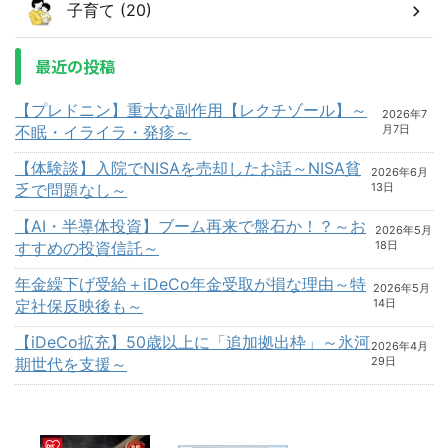
子育て (20)
最近の投稿
【プレドニン】重大な副作用【レクチゾール】～
2026年7
不眠・イライラ・発疹～
月7日
【体験談】入院でNISAを売却したお話～NISA貧
2026年6月
乏で問題なし～
13日
【AI・半導体投資】ブーム再来で盤石か！？～お
2026年5月
すすめの投資信託～
18日
年金繰下げ受給＋iDeCo年金受取が損な理由～特
2026年5月
定社保反映後も～
14日
【iDeCo拡充】50歳以上に「追加拠出枠」～氷河
2026年4月
期世代を支援～
29日