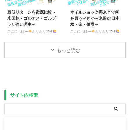
ました。（成人の場合、IgA腎症
す。 今年の年初（2026年1月5
（国の指定難病で原則、一生治ら
日）を100とした場合の現在
最低リターンを徹底比較～
オイルショック再来？で何
ない）を合併する確率が60％を
（2026年5月15日）までの値動
米国株・ゴルナス・ゴルプ
を買うべきか～米国or日本
超えるため、慎重になっていまし
き ※円ベース S&P500
ラが強い理由～
株・金・債券～
た） 月またぎで高額療養費が2ヶ
TRNASDAQ100 TRMSCI ACWI
月分になった上、下記の記事のと
TR日経平均 TRFANG+ゴールド
こんにちは〜
おりおりです
こんにちは〜
おりおりです
おり、自分自身も余剰資金は全て
野村世界半導体株投資（分配金再
重要なのは「最低」リターン 投
「有事の金」のはずが・・・ 2月
NISAに入れていたため（生活防
投資）109.33116.57109.21119 ...
資において、過去のデータを参考
末ころから始まったアメリカ、イ
衛資金（災害用の紙幣・硬貨は除
にする時、見るべきは「平均値」
スラエルとイランの戦闘がまだ続
もっと読む
く）は用意 ...
でも「中央値」でもなく「最低
いており、原油の9割超を中東か
値」です。 計画を立てて、それ
らの輸入に依存している日本で
以上に増えたのなら何の問題もあ
は、いよいよ国家備蓄の放出が始
りませんが、思ったより増えなか
まりました。 アメリカ本土への
った、または減った場合は大問題
直接の影響は小さいものの、アジ
です。 また、ひとくちに10年リ
ア各国の生産拠点に影響が出るた
ターン・20年リターンと言って
め米国株などの株価もかなり下が
サイト内検索
も、どの時点を開始（終了）とす
ってきています。 今年の年初
るかで結果は全く変わります（一
（2026年1月5日）を100とした
般的に終了を現在（10年リター
場合の現在（2026年3月26日）
ンなら10年前を開始）とするこ
までの値動き S&P500
とが多いです）。 たとえば、過
TRNASDAQ100 TRMSCI ...
去15年分（2011年 ...