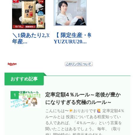
おすすめ記事
定率定額4％ルール～老後が豊か
1
になりすぎる究極のルール～
こんにちは〜
おりおりです
定率定額4％
ルールとは 投資についてある程度知ってい
る人であれば、「4％ルール」という言葉を
聞いたことはあるでしょう。 毎年、（取り
崩し開始時の）投資元本の4％を ...