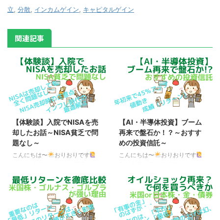
立
,
分散
,
インカムゲイン
,
キャピタルゲイン
関連記事
【体験談】入院でNISAを売
【AI・半導体投資】ブーム
却したお話～NISA貧乏で問
再来で盤石か！？～おすす
題なし～
めの投資信託～
こんにちは〜
おりおりです
こんにちは〜
おりおりです
NISAは売却しても全く問題なし
野村世界半導体株投資（ノム
久々の更新になってしまいました
半）、年初来で45％アップ 現
が、実は突然、IgA血管炎を発症
在、中東情勢の先行きは、極めて
（両足に大量の紫斑が発生）し、
不透明な状態が続いていますが、
ステロイドパルス療法＋安静のた
株に関しては意外と好調で、中で
め、3週間ほど緊急入院をしてい
もAI・半導体関連株は絶好調で