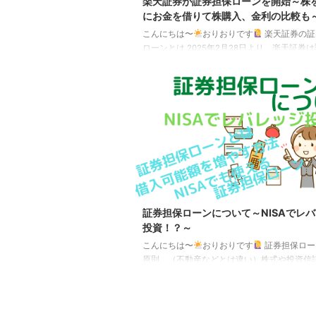
楽天証券が証券担保ローンを開始～株
にお金を借りて株購入、金利の比較も
こんにちは〜
おりおりです
楽天証券の証
ローンとは 2025年2月28日より、楽天証券
ローンのサービスを開始しました。 証券担保
は、保有している株式や投資信託などの有価
保にして、資金を借り入れるローンのことです
にした金融商品も運用は継続し（運用益も得
る）、借り入れたお金を投資に回すこともで
め、実質的にレバレッジ投資ができます。 金
通りです。 お借入残高お借入利率（年利）1,0
超年1.875%100万円超1,000万円以下年2.87 ...
証券担保ローンについて～NISAでレ
投資！？～
こんにちは〜
おりおりです
証券担保ロー
原則、（不動産などとは違い）株式や投資信
するために金融機関からお金を借り入れるこ
ません。 株式投資でレバレッジを掛けるには
（最大約3.3倍）がありますが、NISAで買う
NISAで保有しているものを代用有価証券（