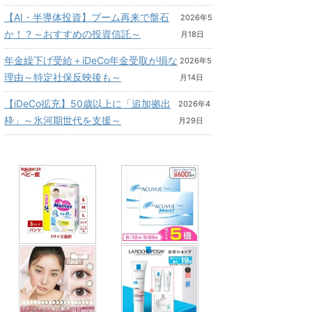
【AI・半導体投資】ブーム再来で盤石
2026年5
か！？～おすすめの投資信託～
月18日
年金繰下げ受給＋iDeCo年金受取が損な
2026年5
理由～特定社保反映後も～
月14日
【iDeCo拡充】50歳以上に「追加拠出
2026年4
枠」～氷河期世代を支援～
月29日