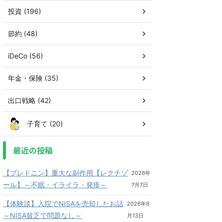
投資 (196)
節約 (48)
iDeCo (56)
年金・保険 (35)
出口戦略 (42)
子育て (20)
最近の投稿
【プレドニン】重大な副作用【レクチゾ
2026年
ール】～不眠・イライラ・発疹～
7月7日
【体験談】入院でNISAを売却したお話
2026年6
～NISA貧乏で問題なし～
月13日