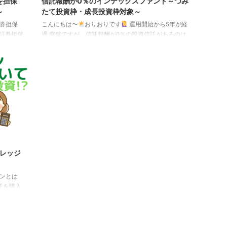
を担保
信託報酬が0％のインデックスファンド～つみ
～
たて投資枠・成長投資枠対象～
券担保
こんにちは〜
おりおりです
運用開始から5年が経
は証券担保
過 突然ですが、信託報酬が0％の投資信託があるのは
ローンと
ご存知でしょうか。 もちろん、購入時手数料や信託財
証券を担
産留保額（解約時手数料）もありません。 しかも、ア
。 担保
クティブファンドで基準価額に手数料を織り込んでい
られ
るパターンではなく、れっきとしたインデックスファ
きるた
ンドです。 その名も「野村スリーゼロ先進国株式投
利はこの
信」。（星の数ほどあると言われる投資信託の中で
00万円
も、信託報酬が0％なのはこれしかありません） 野村
と言えば、「はじめてのNISA」シリーズで新NISA開
始に合わ ...
バレッジ
ンとは
託を購入
とは出来
信用取引
ことも、
委託保証金