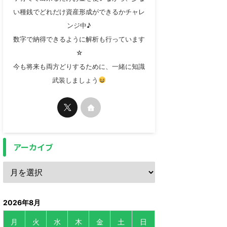
い種銭でどれだけ資産形成ができるかチャレ
ンジ中♪
数字で納得できるように解析も行っています
☆
今も将来も両方どりするために、一緒に知識
武装しましょう
アーカイブ
2026年8月
月
火
水
木
金
土
日