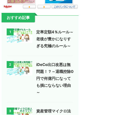
おすすめ記事
定率定額4％ルール～
1
老後が豊かになりす
ぎる究極のルール～
iDeCo出口改悪は無
2
問題！？～退職控除0
円で何億円になって
も損にならない理由
～
資産管理マイクロ法
3