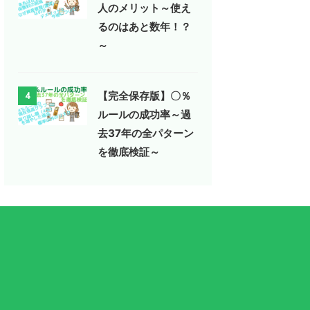
人のメリット～使え
るのはあと数年！？
～
【完全保存版】〇％
4
ルールの成功率～過
去37年の全パターン
を徹底検証～