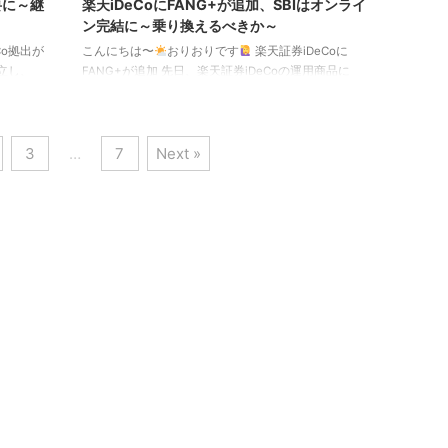
要に～継
楽天iDeCoにFANG+が追加、SBIはオンライ
ン完結に～乗り換えるべきか～
Co拠出が
こんにちは〜
おりおりです
楽天証券iDeCoに
成立し、
FANG+が追加 先日、楽天証券iDeCoの運用商品に
大筋（会
FANG+（iFreeNEXT FANG+インデックス）が追加さ
に、加入
れる、という衝撃のニュースが発表されました。 具体
上げ）
的には、下記の8商品が追加になります。（ただし、
3
…
7
Next »
でした。
追加商品の新規買付開始は2026年4月上旬予定となっ
Coの利
ています） 追加予定の運用商品 ・なかの日本成長フ
制度改正
ァンド・iFreeNEXT FANG+インデックス・楽天・オ
らです。
ールカントリー株式（除く日本）インデックス・ファ
ンド（楽天・オールカントリ ...