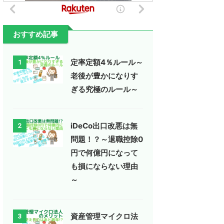
おすすめ記事
定率定額4％ルール～
1
老後が豊かになりす
ぎる究極のルール～
iDeCo出口改悪は無
2
問題！？～退職控除0
円で何億円になって
も損にならない理由
～
資産管理マイクロ法
3