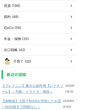
投資 (196)
節約 (48)
iDeCo (56)
年金・保険 (35)
出口戦略 (42)
子育て (20)
最近の投稿
【プレドニン】重大な副作用【レクチゾ
2026年
ール】～不眠・イライラ・発疹～
7月7日
【体験談】入院でNISAを売却したお話
2026年6
～NISA貧乏で問題なし～
月13日