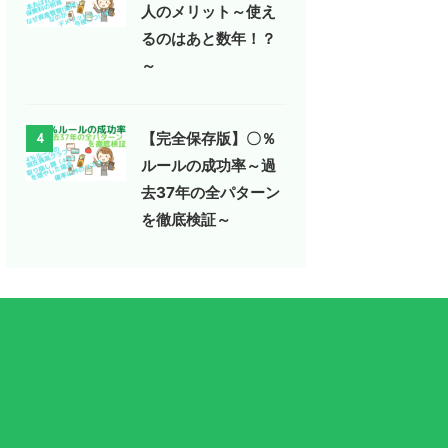
人のメリット～使え
るのはあと数年！？
～
【完全保存版】〇％
4
ルールの成功率～過
去37年の全パターン
を徹底検証～