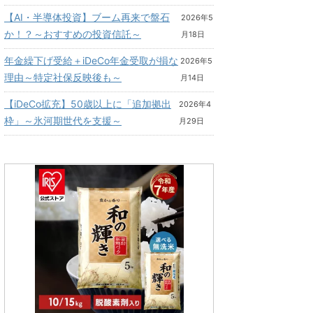
【AI・半導体投資】ブーム再来で盤石
2026年5
か！？～おすすめの投資信託～
月18日
年金繰下げ受給＋iDeCo年金受取が損な
2026年5
理由～特定社保反映後も～
月14日
【iDeCo拡充】50歳以上に「追加拠出
2026年4
枠」～氷河期世代を支援～
月29日