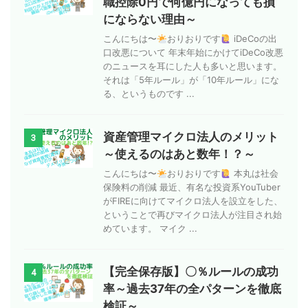
職控除0円で何億円になっても損
にならない理由～
こんにちは〜
おりおりです
iDeCoの出
口改悪について 年末年始にかけてiDeCo改悪
のニュースを耳にした人も多いと思います。
それは「5年ルール」が「10年ルール」にな
る、というものです ...
資産管理マイクロ法人のメリット
3
～使えるのはあと数年！？～
こんにちは〜
おりおりです
本丸は社会
保険料の削減 最近、有名な投資系YouTuber
がFIREに向けてマイクロ法人を設立をした、
ということで再びマイクロ法人が注目され始
めています。 マイク ...
【完全保存版】〇％ルールの成功
4
率～過去37年の全パターンを徹底
検証～