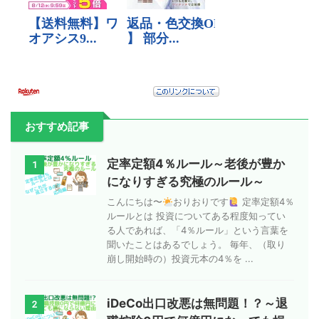
おすすめ記事
定率定額4％ルール～老後が豊か
1
になりすぎる究極のルール～
こんにちは〜
おりおりです
定率定額4％
ルールとは 投資についてある程度知ってい
る人であれば、「4％ルール」という言葉を
聞いたことはあるでしょう。 毎年、（取り
崩し開始時の）投資元本の4％を ...
iDeCo出口改悪は無問題！？～退
2