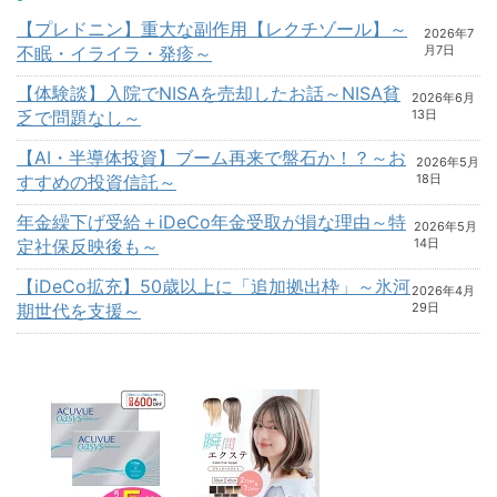
【プレドニン】重大な副作用【レクチゾール】～
2026年7
不眠・イライラ・発疹～
月7日
【体験談】入院でNISAを売却したお話～NISA貧
2026年6月
乏で問題なし～
13日
【AI・半導体投資】ブーム再来で盤石か！？～お
2026年5月
すすめの投資信託～
18日
年金繰下げ受給＋iDeCo年金受取が損な理由～特
2026年5月
定社保反映後も～
14日
【iDeCo拡充】50歳以上に「追加拠出枠」～氷河
2026年4月
期世代を支援～
29日