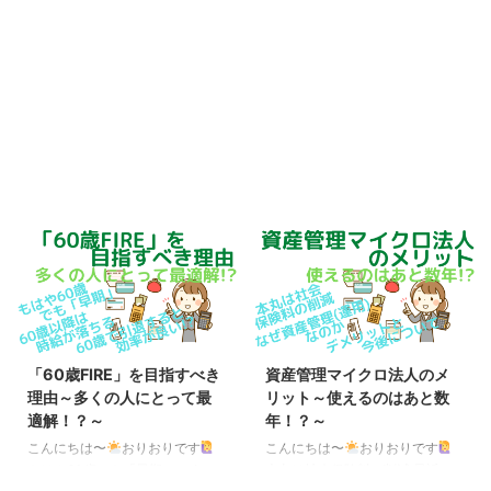
「60歳FIRE」を目指すべき
資産管理マイクロ法人のメ
理由～多くの人にとって最
リット～使えるのはあと数
適解！？～
年！？～
こんにちは〜
おりおりです
こんにちは〜
おりおりです
もはや60歳でも「早期」 これか
本丸は社会保険料の削減 最近、