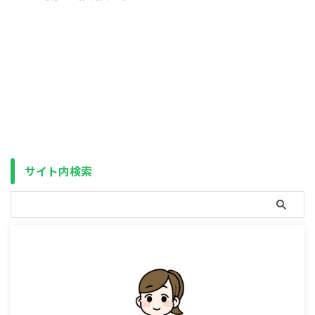
年となると、取り崩し開始と終盤
年 積立期間40年 積立シミュレー
マネーマシンの内訳 どこかで聞
ではお金の価値が大きく異なり、
ション｜SBI証券 しかし、当然な
いた事があるようなタイトルです
日銀の目標 ...
がら実際に資産形成を始め ...
が、FIRE後に上手く制度を活用す
ると、ここまでは（理論上は）半
永久的に非課税で受け取れるマネ
ーマシンが作れる、というお話で
す。 その内訳はこんな感じで
す。 NISA 3,000万円 を4％ルー
ルで取り崩し（年120万円） 特定
口座 3,000万円（利益率40％）
を4％ルールで取り崩し（年120
万円）（利益48万円まで非課
サイト内検索
税） 公的年金（年110万円（65歳
未満は60万円）まで非課税） 特
定口座がなぜ非課税に ...