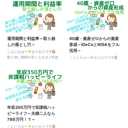
らFIREを目指す人にとって、60
有名な投資系YouTuberがFIREに
歳というのが一つの目安になると
向けてマイクロ法人を設立をし
思います。 60歳で引退、と言う
た、ということで再びマイクロ法
と本当に早期なのか、という意見
人が注目され始めています。 マ
もありますが近年、65～69歳の
イクロ法人とは売上（利益）が小
就業率が50％を超えたのが話題
さい、という意味ではなく、従業
になったように、高齢者の就業率
員を雇わずに社長1人で経営する
運用期間と利益率～取り崩
40歳・資産ゼロからの資産
は年々上がっており、 この傾向
会社のことで、従来は個人事業主
しの落とし穴～
形成～iDeCoとNISAをフル
は今後も続いていくと考えると、
の所得が増えてきた時に（税金を
活用～
今30代や40代の人が60歳になる
減らすために）法人成りをする、
こんにちは〜
おりおりです
頃には70歳まで働くのが当たり
というのが一般的でした。 しか
取り崩し期間が長くなるほど利益
こんにちは〜
おりおりです
前の世の中になっていても不思議
し、今回のマイクロ法人はそれと
率は上がる 人生100年時代の今、
iDeCoとNISAの同時進行 よくあ
ではありません。（引退年齢の平
は目的が異なり、こちらは社会保
下手をすると積み立て期（今30
るシミュレーションでは、20代
均は、2021年時点でも男性68.2
険料（健康保険料・年金保険料）
歳の人が60歳で引退で30年）よ
や30代から始めることを前提と
歳 ...
を減らすため、 ...
りも、取り崩し期（60歳から100
したものが多いです。 それは、
歳で40年）の方が長くなっても
積立（運用）期間が長い方が利益
おかしくありません。 そうなっ
率が高く、インパクトが強いから
ても大丈夫なのが4％ルール（取
です。 例えば、同じ毎月積立額
り崩し開始時点の資産額の4％を
10万円・利回り（年率）6％で
年収350万円で非課税ハッ
定額で毎年取り崩しても半永久的
も、積立期間20年と40年でここ
ピーライフ～夫婦二人なら
に枯渇しない）なのですが、ここ
まで結果が変わります（最終積立
786万円！？～
にも落とし穴があります。 まず
金額で約4.26倍、利益だと約6.72
一つ目が「インフレ」です。 40
倍にもなります）。 積立期間20
こんにちは〜
おりおりです