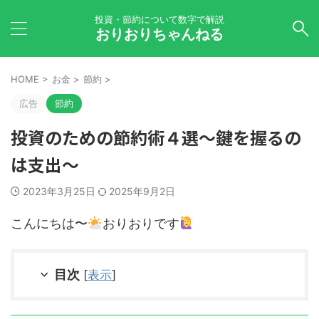
投資・節約について数字で解説
おりおりちゃんねる
HOME
>
お金
>
節約
>
広告
節約
投資のための節約術４選～鍵を握るの
は支出～
2023年3月25日
2025年9月2日
こんにちは〜
おりおりです
目次
[
表示
]