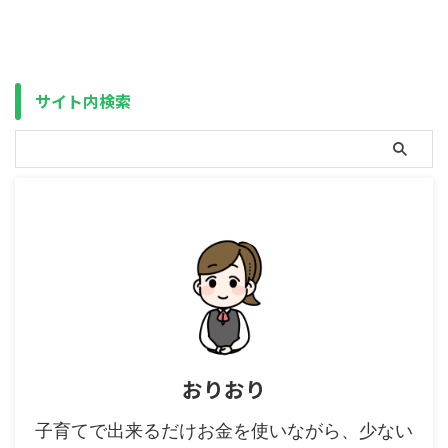
と言っても、返礼品に税金がかか
ました。 通勤手当と言うと、定
るかどうか、の話ではなく（税金
期券などで実際に支払う金額を貰
がかかるのは確定事項）、その金
うだけなのに、現状では社会保険
額について、納税者自身が調査し
料が上がる仕組みになっていま
て確定申告せよ（寄付金額の3
す。 ちなみに、税金に関しては
サイト内検索
割、はNG）というものです。 判
原則、非課税になっています。
決までの流れ 原告の女性は、
（下記のように上限が設定されて
2018年までの2年間に全国の延べ
います） 通勤手当の非課税限度
約110自治体に対し、ふるさと納
額の引上げについて｜国税庁 こ
税制度を使い計490件（総額約
ちらは2016年の1月に、それまで
660万円）の寄付 ...
の10万円から15万円 ...
おりおり
子育てで出来るだけお金を使いながら、少ない