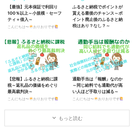
【最強】元本保証で利回り
ふるさと納税でポイントが
100％以上～小規模・セーフ
貰える最後のチャンス～ポ
ティ＋借入～
イント廃止後のふるさと納
税はあり？なし？～
こんにちは〜
おりおりです
小規模企業共済の借入を投資に回
こんにちは〜
おりおりです
す、は間違い iDeCoと同じく、
2025年9月30日の寄付完了分ま
掛金を全額所得控除できる制度と
で 2024年6月に見直された総務
して、小規模企業共済がありま
省の指定基準により、2025年10
す。 ただし、こちらはiDeCoと
月1日から、ポータルサイトによ
は違って自分で投資商品を選ぶこ
るふるさと納税へのポイント付与
とはできず、予定利率は現在
ができなくなります。 ・ 寄附
1.0％（しかも複利ではない）と
に伴いポイント等の付与を行う者
【悲報】ふるさと納税に課
通勤手当は「報酬」なのか
なっており、iDeCoの次点
を通じた募集を禁止すること。
税～返礼品の価値をめぐり
～同じ給料でも通勤代が高
（iDeCoを限度額まで拠出する前
（募集適正基準の改正）【令和7
最高裁判決～
い人ほど手取りは減る～
提で、さらに節税したい場合のみ
年10月1日から適用】 ・ 「区域
拠出する）とされることが多いで
内での工程が製造等ではなく製品
こんにちは〜
おりおりです
こんにちは〜
おりおりです
す。 しかし、そのデメリットを
の企画立案等であるもの」や「区
「ふるさと納税に課税」の内容
社会保険料の仕組み 先日、国会
解消する方法として、貸付制度を
域内で提供される宿泊等の役務」
今年の5月、今後のふるさと納税
で通勤手当を貰うと社会保険料の
利用し、借り入れたお金を
について、当該地方団体で生じた
を大きく左右する判決が確定しま
負担が増加する事について議論が
もっと読む
（NISAや特定口座な ...
付加価値や、地域との関連性をよ
した。 それは、ふるさと納税の
交わされ、総理も一定の理解を示
り重視し ...
返礼品にかかる税金の話です。
した、というのがニュースになり