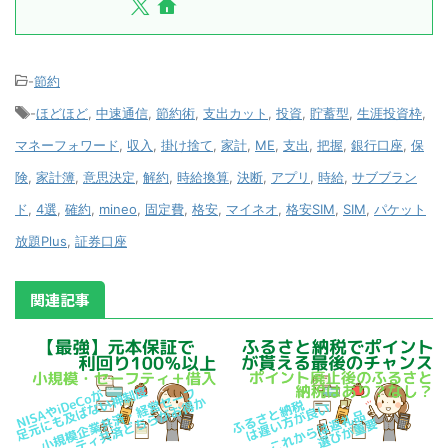
-
節約
-
ほどほど
,
中速通信
,
節約術
,
支出カット
,
投資
,
貯蓄型
,
生涯投資枠
,
マネーフォワード
,
収入
,
掛け捨て
,
家計
,
ME
,
支出
,
把握
,
銀行口座
,
保
険
,
家計簿
,
意思決定
,
解約
,
時給換算
,
決断
,
アプリ
,
時給
,
サブブラン
ド
,
4選
,
確約
,
mineo
,
固定費
,
格安
,
マイネオ
,
格安SIM
,
SIM
,
パケット
放題Plus
,
証券口座
関連記事