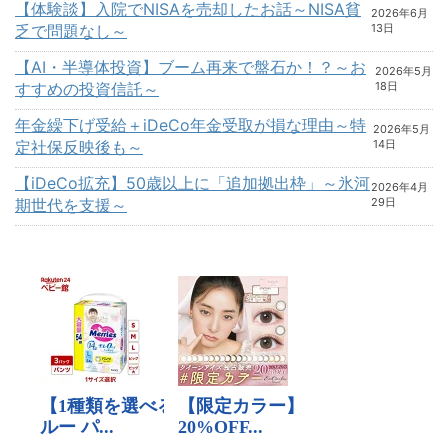
【体験談】入院でNISAを売却したお話～NISA貧
2026年6月
乏で問題なし～
13日
【AI・半導体投資】ブーム再来で盤石か！？～お
2026年5月
すすめの投資信託～
18日
年金繰下げ受給＋iDeCo年金受取が損な理由～特
2026年5月
定社保反映後も～
14日
【iDeCo拡充】50歳以上に「追加拠出枠」～氷河
2026年4月
期世代を支援～
29日