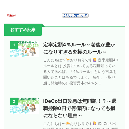
おすすめ記事
定率定額4％ルール～老後が豊か
1
になりすぎる究極のルール～
こんにちは〜
おりおりです
定率定額4％
ルールとは 投資についてある程度知ってい
る人であれば、「4％ルール」という言葉を
聞いたことはあるでしょう。 毎年、（取り
崩し開始時の）投資元本の4％を ...
iDeCo出口改悪は無問題！？～退
2
職控除0円で何億円になっても損
にならない理由～
こんにちは〜
おりおりです
iDeCoの出