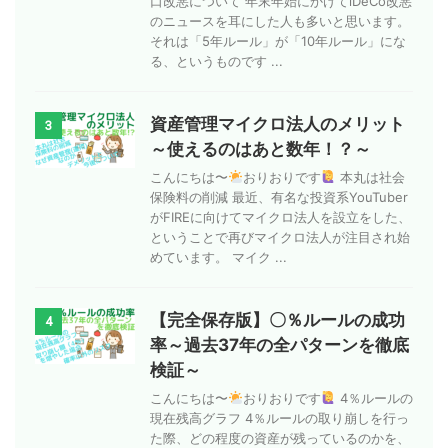
口改悪について 年末年始にかけてiDeCo改悪
のニュースを耳にした人も多いと思います。
それは「5年ルール」が「10年ルール」にな
る、というものです ...
資産管理マイクロ法人のメリット
3
～使えるのはあと数年！？～
こんにちは〜
おりおりです
本丸は社会
保険料の削減 最近、有名な投資系YouTuber
がFIREに向けてマイクロ法人を設立をした、
ということで再びマイクロ法人が注目され始
めています。 マイク ...
【完全保存版】〇％ルールの成功
4
率～過去37年の全パターンを徹底
検証～
こんにちは〜
おりおりです
4％ルールの
現在残高グラフ 4％ルールの取り崩しを行っ
た際、どの程度の資産が残っているのかを、