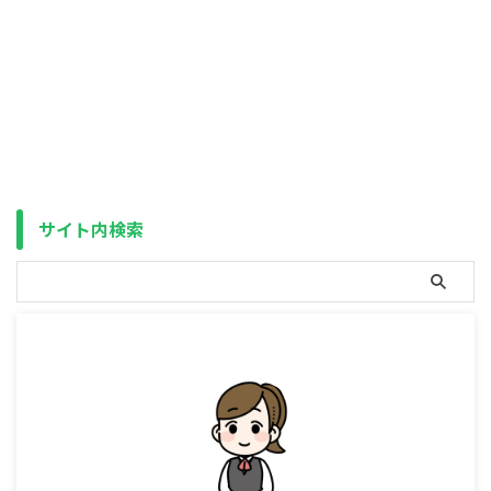
ンデックスファンドは厳しい状態
が続いています。 2025年の年初
からの主要ファンドの値動き イ
ンデックスファンドと言っても、
連動する指数そのものではなく、
円ベースであるため為替の影響を
受けますので、分離するとこうな
ります。（正確には、指数＝トー
タルリターン（配当込み）です）
2025年の年初からの指数（トー
サイト内検索
タルリターン）と為替の値動き
こうしてみると、指数（株価）自
体は横ばいか ...