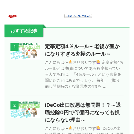
おすすめ記事
定率定額4％ルール～老後が豊か
1
になりすぎる究極のルール～
こんにちは〜
おりおりです
定率定額4％
ルールとは 投資についてある程度知ってい
る人であれば、「4％ルール」という言葉を
聞いたことはあるでしょう。 毎年、（取り
崩し開始時の）投資元本の4％を ...
iDeCo出口改悪は無問題！？～退
2
職控除0円で何億円になっても損
にならない理由～
こんにちは〜
おりおりです
iDeCoの出