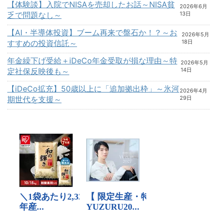
【体験談】入院でNISAを売却したお話～NISA貧
2026年6月
乏で問題なし～
13日
【AI・半導体投資】ブーム再来で盤石か！？～お
2026年5月
すすめの投資信託～
18日
年金繰下げ受給＋iDeCo年金受取が損な理由～特
2026年5月
定社保反映後も～
14日
【iDeCo拡充】50歳以上に「追加拠出枠」～氷河
2026年4月
期世代を支援～
29日