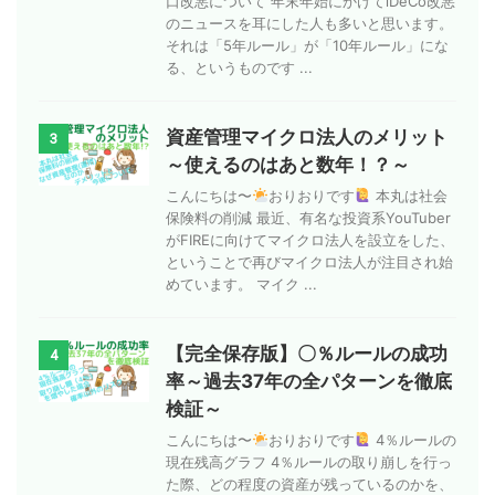
口改悪について 年末年始にかけてiDeCo改悪
のニュースを耳にした人も多いと思います。
それは「5年ルール」が「10年ルール」にな
る、というものです ...
資産管理マイクロ法人のメリット
3
～使えるのはあと数年！？～
こんにちは〜
おりおりです
本丸は社会
保険料の削減 最近、有名な投資系YouTuber
がFIREに向けてマイクロ法人を設立をした、
ということで再びマイクロ法人が注目され始
めています。 マイク ...
【完全保存版】〇％ルールの成功
4
率～過去37年の全パターンを徹底
検証～
こんにちは〜
おりおりです
4％ルールの
現在残高グラフ 4％ルールの取り崩しを行っ
た際、どの程度の資産が残っているのかを、