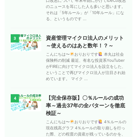
口改悪について 年末年始にかけてiDeCo改悪
のニュースを耳にした人も多いと思います。
それは「5年ルール」が「10年ルール」にな
る、というものです ...
資産管理マイクロ法人のメリット
3
～使えるのはあと数年！？～
こんにちは〜
おりおりです
本丸は社会
保険料の削減 最近、有名な投資系YouTuber
がFIREに向けてマイクロ法人を設立をした、
ということで再びマイクロ法人が注目され始
めています。 マイク ...
【完全保存版】〇％ルールの成功
4
率～過去37年の全パターンを徹底
検証～
こんにちは〜
おりおりです
4％ルールの
現在残高グラフ 4％ルールの取り崩しを行っ
た際、どの程度の資産が残っているのかを、