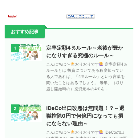
おすすめ記事
定率定額4％ルール～老後が豊か
1
になりすぎる究極のルール～
こんにちは〜
おりおりです
定率定額4％
ルールとは 投資についてある程度知ってい
る人であれば、「4％ルール」という言葉を
聞いたことはあるでしょう。 毎年、（取り
崩し開始時の）投資元本の4％を ...
iDeCo出口改悪は無問題！？～退
2
職控除0円で何億円になっても損
にならない理由～
こんにちは〜
おりおりです
iDeCoの出