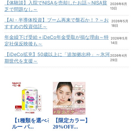
【体験談】入院でNISAを売却したお話～NISA貧
2026年6月
乏で問題なし～
13日
【AI・半導体投資】ブーム再来で盤石か！？～お
2026年5月
すすめの投資信託～
18日
年金繰下げ受給＋iDeCo年金受取が損な理由～特
2026年5月
定社保反映後も～
14日
【iDeCo拡充】50歳以上に「追加拠出枠」～氷河
2026年4月
期世代を支援～
29日