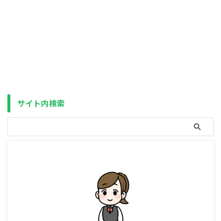
しました。 今回は、最速で年初
一括した人が阿鼻叫喚になってい
るようです。 具体的にはNISAの
年初一括で最速になる12月27日
と、クレカ積立の多く（毎月1日
や3日など）や年末年始に注文を
入れた場合の1月7日が約定日とな
った場合です。 というのも、
NISAの非課税枠の消費は約定日
（この日の基準価額で売買）では
サイト内検索
なく、受渡日（約定日から2営業
日後）が属する年度で行われるた
め、 今 ...