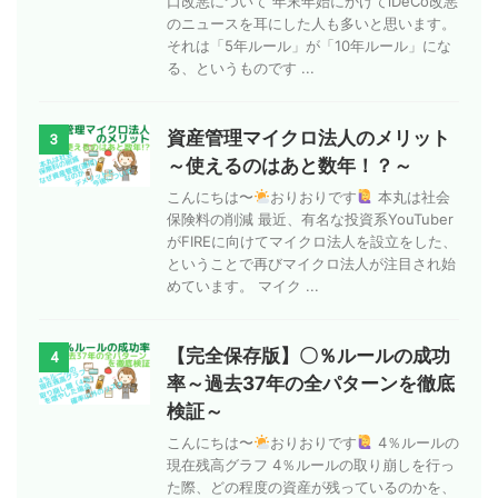
口改悪について 年末年始にかけてiDeCo改悪
のニュースを耳にした人も多いと思います。
それは「5年ルール」が「10年ルール」にな
る、というものです ...
資産管理マイクロ法人のメリット
3
～使えるのはあと数年！？～
こんにちは〜
おりおりです
本丸は社会
保険料の削減 最近、有名な投資系YouTuber
がFIREに向けてマイクロ法人を設立をした、
ということで再びマイクロ法人が注目され始
めています。 マイク ...
【完全保存版】〇％ルールの成功
4
率～過去37年の全パターンを徹底
検証～
こんにちは〜
おりおりです
4％ルールの
現在残高グラフ 4％ルールの取り崩しを行っ
た際、どの程度の資産が残っているのかを、