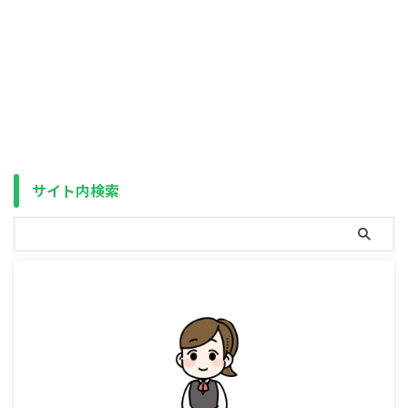
「金融所得課税30％」案という
衝撃のニュースが飛び込んできま
した。 野党案とは言え最近、影
響力が高いため「103万円の壁」
引き上げと同様に注目されていま
す。 増税だ、と頭ごなしに否定
する意見も多いのですが、個人的
には一般人にはさほど影響なく、
「103万円の壁」とセットなら、
むしろ歓迎だとさえ思います。
ちょうど最近、財源を理由に
サイト内検索
「103万円の壁」引き上げを躊躇
する流れがあったため、その対抗
策となり結果、「103万円の壁」
引き上げを後押し ...