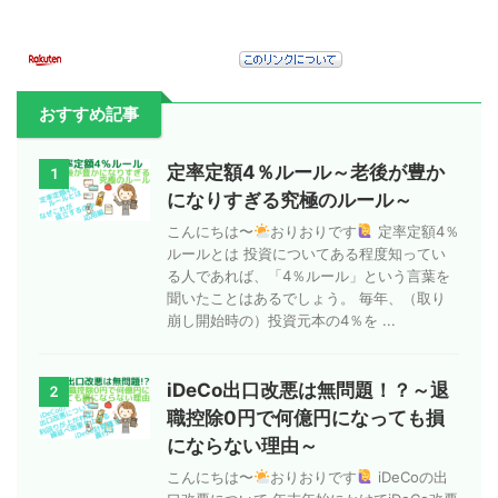
おすすめ記事
定率定額4％ルール～老後が豊か
1
になりすぎる究極のルール～
こんにちは〜
おりおりです
定率定額4％
ルールとは 投資についてある程度知ってい
る人であれば、「4％ルール」という言葉を
聞いたことはあるでしょう。 毎年、（取り
崩し開始時の）投資元本の4％を ...
iDeCo出口改悪は無問題！？～退
2
職控除0円で何億円になっても損
にならない理由～
こんにちは〜
おりおりです
iDeCoの出