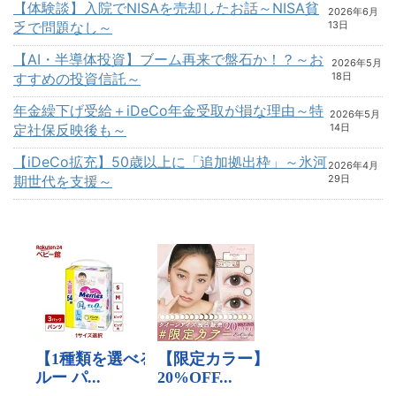
【体験談】入院でNISAを売却したお話～NISA貧
2026年6月
乏で問題なし～
13日
【AI・半導体投資】ブーム再来で盤石か！？～お
2026年5月
すすめの投資信託～
18日
年金繰下げ受給＋iDeCo年金受取が損な理由～特
2026年5月
定社保反映後も～
14日
【iDeCo拡充】50歳以上に「追加拠出枠」～氷河
2026年4月
期世代を支援～
29日