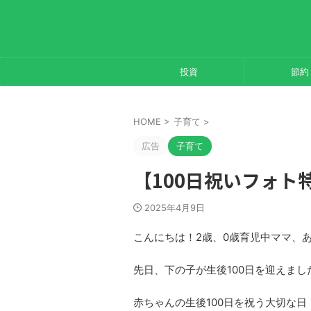
投資
節約
HOME
>
子育て
>
広告
子育て
【100日祝いフォト
2025年4月9日
こんにちは！2歳、0歳育児中ママ、
先日、下の子が生後100日を迎えまし
赤ちゃんの生後100日を祝う大切な日