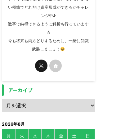
い種銭でどれだけ資産形成ができるかチャレ
ンジ中♪
数字で納得できるように解析も行っています
☆
今も将来も両方どりするために、一緒に知識
武装しましょう
アーカイブ
2026年8月
月
火
水
木
金
土
日