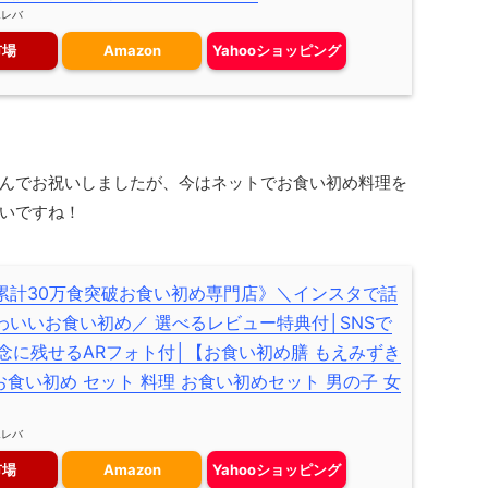
エレバ
市場
Amazon
Yahooショッピング
んでお祝いしましたが、今はネットでお食い初め料理を
いですね！
累計30万食突破お食い初め専門店》＼インスタで話
わいいお食い初め／ 選べるレビュー特典付│SNSで
念に残せるARフォト付│【お食い初め膳 もえみずき
お食い初め セット 料理 お食い初めセット 男の子 女
エレバ
市場
Amazon
Yahooショッピング