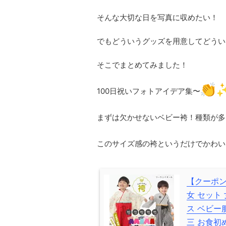
そんな大切な日を写真に収めたい！
でもどういうグッズを用意してどうい
そこでまとめてみました！
100日祝いフォトアイデア集〜
まずは欠かせないベビー袴！種類が多
このサイズ感の袴というだけでかわい
【クーポン
女 セット
ス ベビー
三 お食初め 