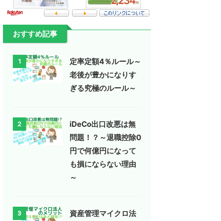
おすすめ記事
定率定額4％ルール～
1
老後が豊かになりす
ぎる究極のルール～
iDeCo出口改悪は無
2
問題！？～退職控除0
円で何億円になって
も損にならない理由
～
資産管理マイクロ法
3