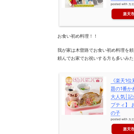
posted with
カ
楽天
お食い初め料理！！
我が家は木曽路でお食い初め料理を頼
頼んでお家でお祝いする方も多いみた
《楽天1位
題の1番か
大人気│記
プティ】 
の子
posted with
カ
楽天