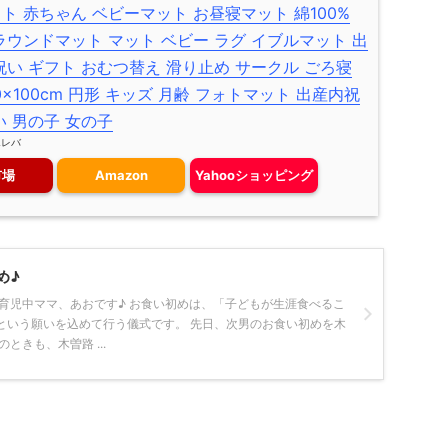
ト 赤ちゃん ベビーマット お昼寝マット 綿100%
ラウンドマット マット ベビー ラグ イブルマット 出
祝い ギフト おむつ替え 滑り止め サークル ごろ寝
0×100cm 円形 キッズ 月齢 フォトマット 出産内祝
い 男の子 女の子
エレバ
市場
Amazon
Yahooショッピング
め♪
歳育児中ママ、あおです♪ お食い初めは、「子どもが生涯食べるこ
という願いを込めて行う儀式です。 先日、次男のお食い初めを木
ときも、木曽路 ...