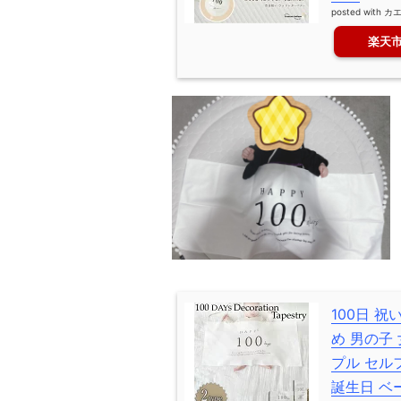
posted with
カ
楽天
100日 
め 男の子
プル セル
誕生日 ベ