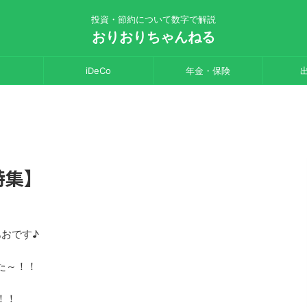
投資・節約について数字で解説
おりおりちゃんねる
iDeCo
年金・保険
特集】
あおです♪
た～！！
！！