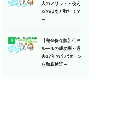
人のメリット～使え
るのはあと数年！？
～
【完全保存版】〇％
4
ルールの成功率～過
去37年の全パターン
を徹底検証～