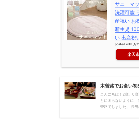
サニーマッ
洗濯可能 
産祝い お
新生児 10
い 出産祝
posted with
カ
楽天
木曽路でお食い初
こんにちは！2歳、0
とに困らないように」
曽路でしました。 長男の