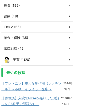
投資 (196)
節約 (48)
iDeCo (56)
年金・保険 (35)
出口戦略 (42)
子育て (20)
最近の投稿
【プレドニン】重大な副作用【レクチゾ
2026年
ール】～不眠・イライラ・発疹～
7月7日
【体験談】入院でNISAを売却したお話
2026年6
～NISA貧乏で問題なし～
月13日