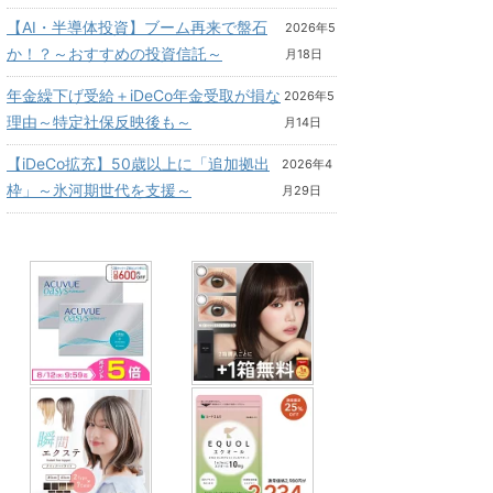
【AI・半導体投資】ブーム再来で盤石
2026年5
か！？～おすすめの投資信託～
月18日
年金繰下げ受給＋iDeCo年金受取が損な
2026年5
理由～特定社保反映後も～
月14日
【iDeCo拡充】50歳以上に「追加拠出
2026年4
枠」～氷河期世代を支援～
月29日