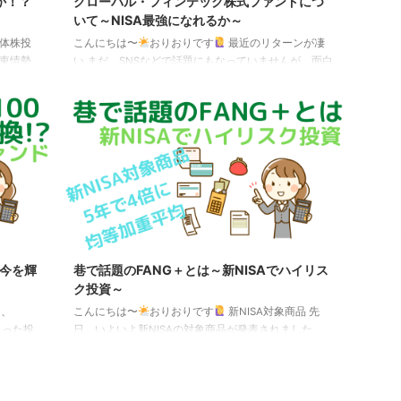
か！？
グローバル・フィンテック株式ファンドにつ
いて～NISA最強になれるか～
体株投
こんにちは〜
おりおりです
最近のリターンが凄
中東情勢
い まだ、SNSなどで話題にもなっていませんが、面白
ますが、
いファンドを見つけたので紹介します。 その名も、
体関連株
「グローバル・フィンテック株式ファンド」。 注目す
を100と
べきはそのリターンで、7月からの値動きはこの通り
動き ※
です。 主要インデックスファンドとテーマ型ファンド
WI TR日
の値動き（2024年7月以降） このように、eMAXIS
投資（分
Slim 米国株式（S&P500）や eMAXIS Slim 全世界株式
（オール・カントリー）、eMAXIS NASDAQ100 イン
デック ...
～今を輝
巷で話題のFANG＋とは～新NISAでハイリス
ク投資～
近、
こんにちは〜
おりおりです
新NISA対象商品 先
狙った投
日、いよいよ新NISAの対象商品が発表されました。
るものに、
厳密には運用会社から届出があった商品をまとめて公
ては過去
表、ということなので、正式に認可が下りたわけでは
OXとは
ないですが、ラインナップを見るかぎり、おおよそこ
その名の
こにあるものは対象になりそうです。（まだ、第一弾