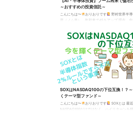
【AI・半導体投資】ブーム再来で盤石
～おすすめの投資信託～
こんにちは〜
おりおりです
野村世界半導
資（ノム半）、年初来で45％アップ 現在、
の先行きは、極めて不透明な状態が続いてい
株に関しては意外と好調で、中でもAI・半導
は絶好調です。 今年の年初（2026年1月5日）
した場合の現在（2026年5月15日）までの値
円ベース S&P500 TRNASDAQ100 TRMSCI AC
経平均 TRFANG+ゴールド野村世界半導体株
配金再投資）109.33116.57109.21119 ...
SOXはNASDAQ100の下位互換！？
くテーマ型ファンド～
こんにちは〜
おりおりです
SOXとは 最
NASDAQ100だけではなく、ハイリターンを
資（NISAにも対応）として注目を集めてい
SOXとFANG＋があります。 FANG＋につい
にも取り上げてるため詳細は割愛しますが、S
正式名称はフィラデルフィア半導体指数で、