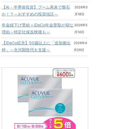
【AI・半導体投資】ブーム再来で盤石
2026年5
か！？～おすすめの投資信託～
月18日
年金繰下げ受給＋iDeCo年金受取が損な
2026年5
理由～特定社保反映後も～
月14日
【iDeCo拡充】50歳以上に「追加拠出
2026年4
枠」～氷河期世代を支援～
月29日