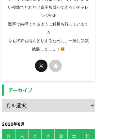
い種銭でどれだけ資産形成ができるかチャレ
ンジ中♪
数字で納得できるように解析も行っています
☆
今も将来も両方どりするために、一緒に知識
武装しましょう
アーカイブ
2026年8月
月
火
水
木
金
土
日