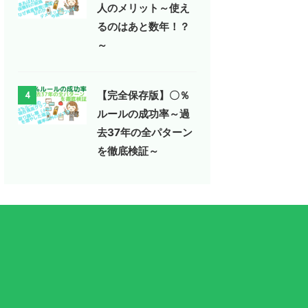
人のメリット～使え
るのはあと数年！？
～
【完全保存版】〇％
4
ルールの成功率～過
去37年の全パターン
を徹底検証～