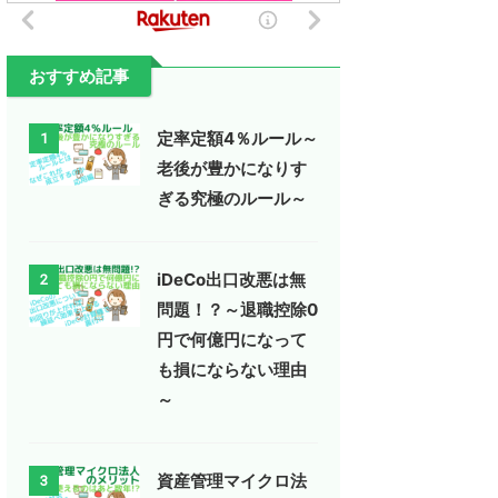
おすすめ記事
定率定額4％ルール～
1
老後が豊かになりす
ぎる究極のルール～
iDeCo出口改悪は無
2
問題！？～退職控除0
円で何億円になって
も損にならない理由
～
資産管理マイクロ法
3