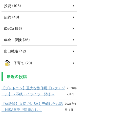
投資 (196)
節約 (48)
iDeCo (56)
年金・保険 (35)
出口戦略 (42)
子育て (20)
最近の投稿
【プレドニン】重大な副作用【レクチゾ
2026年
ール】～不眠・イライラ・発疹～
7月7日
【体験談】入院でNISAを売却したお話
2026年6
～NISA貧乏で問題なし～
月13日