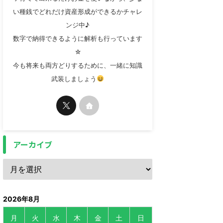
い種銭でどれだけ資産形成ができるかチャレ
ンジ中♪
数字で納得できるように解析も行っています
☆
今も将来も両方どりするために、一緒に知識
武装しましょう
アーカイブ
2026年8月
月
火
水
木
金
土
日