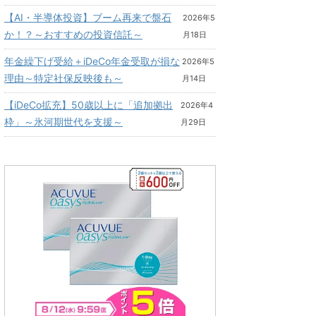
【AI・半導体投資】ブーム再来で盤石
2026年5
か！？～おすすめの投資信託～
月18日
年金繰下げ受給＋iDeCo年金受取が損な
2026年5
理由～特定社保反映後も～
月14日
【iDeCo拡充】50歳以上に「追加拠出
2026年4
枠」～氷河期世代を支援～
月29日