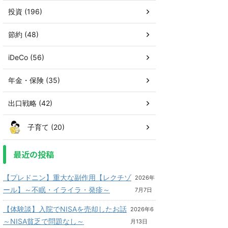
投資 (196)
節約 (48)
iDeCo (56)
年金・保険 (35)
出口戦略 (42)
子育て (20)
最近の投稿
【プレドニン】重大な副作用【レクチゾ
2026年
ール】～不眠・イライラ・発疹～
7月7日
【体験談】入院でNISAを売却したお話
2026年6
～NISA貧乏で問題なし～
月13日