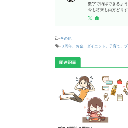
数字で納得できるよ
今も将来も両方どりす
-
その他
-
３周年、お金、ダイエット、子育て、ブ
関連記事