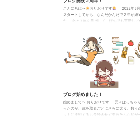
ブログ開設２周年！
こんにちは〜
おりおりです
2022年5月
スタートしてから、なんだかんだで２年が経
た。 次は３年を目指して、ぼちぼち更新して
す。 今度とも、よろしくお願いします
ブログ始めました！
始めまして〜 おりおりです 元々ぽっちゃ
ったのが、歳を取るごとにさらに太り、数々
ットに挑戦するも長続きせず失敗そんな私が
ら始めたダイエット法が大当たり
体重−10
肪率−15％の大変化を成し遂げましたこれか
中のダイエット難民の方々へ、少しでもお役
ような記事を書いていこうと思います どう