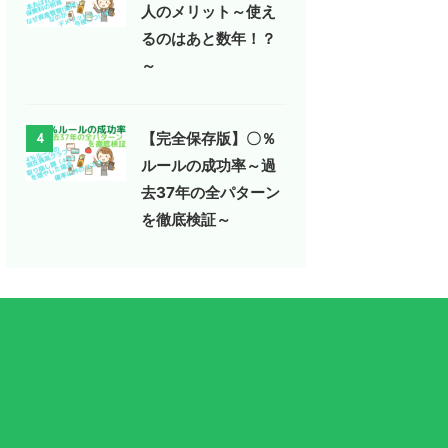
人のメリット～使え
るのはあと数年！？
～
【完全保存版】〇％
4
ルールの成功率～過
去37年の全パターン
を徹底検証～