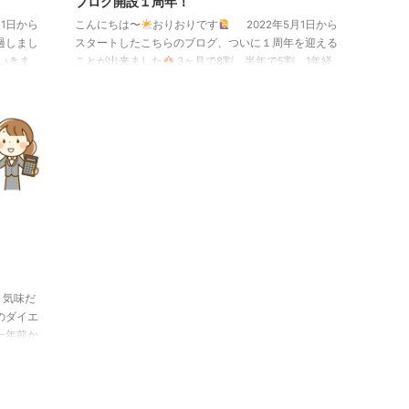
ブログ開設１周年！
1日から
こんにちは〜
おりおりです
2022年5月1日から
過しまし
スタートしたこちらのブログ、ついに１周年を迎える
いきま
ことが出来ました
3ヶ月で8割、半年で5割、1年経
てば1割しか残らない、と言われている世界で、その
１割に入れて良かったです
ダイエットに関する記
事に始まり、お金に関する話も織り交ぜながら１年が
経過しました
これからも引き続き、この２本を柱
に、ときどき雑記なども交えながらお届けできればと
思います
今度とも、よろしくお願いします
り気味だ
のダイエ
一年前か
kg、体脂
ら、世の
に立てる
ぞ、よ