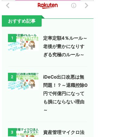
おすすめ記事
定率定額4％ルール～
1
老後が豊かになりす
ぎる究極のルール～
iDeCo出口改悪は無
2
問題！？～退職控除0
円で何億円になって
も損にならない理由
～
資産管理マイクロ法
3