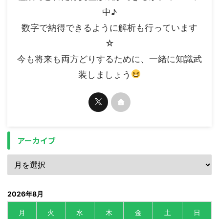
中♪
数字で納得できるように解析も行っています
☆
今も将来も両方どりするために、一緒に知識武
装しましょう
アーカイブ
2026年8月
月
火
水
木
金
土
日