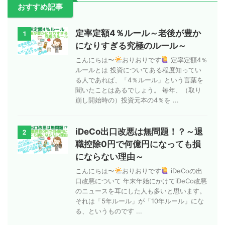
おすすめ記事
定率定額4％ルール～老後が豊か
1
になりすぎる究極のルール～
こんにちは〜
おりおりです
定率定額4％
ルールとは 投資についてある程度知ってい
る人であれば、「4％ルール」という言葉を
聞いたことはあるでしょう。 毎年、（取り
崩し開始時の）投資元本の4％を ...
iDeCo出口改悪は無問題！？～退
2
職控除0円で何億円になっても損
にならない理由～
こんにちは〜
おりおりです
iDeCoの出
口改悪について 年末年始にかけてiDeCo改悪
のニュースを耳にした人も多いと思います。
それは「5年ルール」が「10年ルール」にな
る、というものです ...