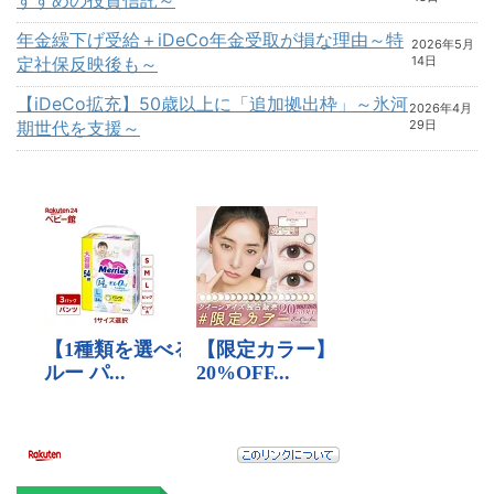
年金繰下げ受給＋iDeCo年金受取が損な理由～特
2026年5月
定社保反映後も～
14日
【iDeCo拡充】50歳以上に「追加拠出枠」～氷河
2026年4月
期世代を支援～
29日