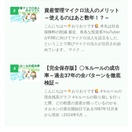
資産管理マイクロ法人のメリット
3
～使えるのはあと数年！？～
こんにちは〜
おりおりです
本丸は社会
保険料の削減 最近、有名な投資系YouTuber
がFIREに向けてマイクロ法人を設立をした、
ということで再びマイクロ法人が注目され始
めています。 マイク ...
【完全保存版】〇％ルールの成功
4
率～過去37年の全パターンを徹底
検証～
こんにちは〜
おりおりです
4％ルールの
現在残高グラフ 4％ルールの取り崩しを行っ
た際、どの程度の資産が残っているのかを、
オルカンの算出開始日である1987年12月末
から現在（2024年5月 ...