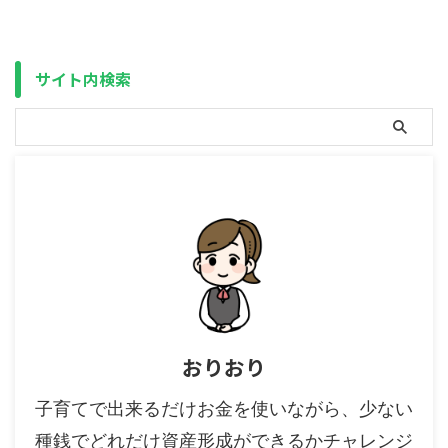
（South Africa）の頭文字を合わ
今のところ、S&P500 ＞
せたもので、 「FANG」と言えば
NASDAQ100 ≧ FANG＋ ＞ Zテッ
フェイスブック（Facebook＝現
ク20 ということで、最下位で
M ...
す。 2025年3月19日現在 ...
サイト内検索
おりおり
子育てで出来るだけお金を使いながら、少ない
種銭でどれだけ資産形成ができるかチャレンジ