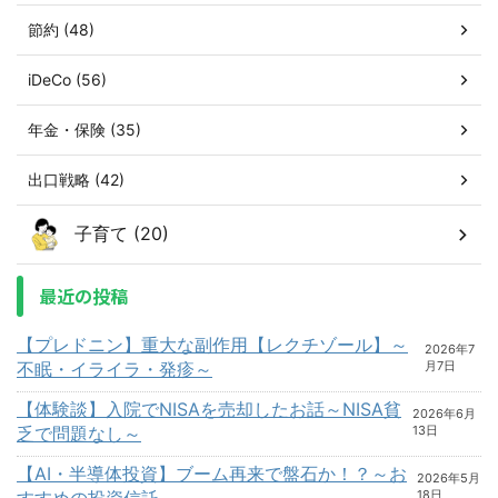
節約 (48)
iDeCo (56)
年金・保険 (35)
出口戦略 (42)
子育て (20)
最近の投稿
【プレドニン】重大な副作用【レクチゾール】～
2026年7
不眠・イライラ・発疹～
月7日
【体験談】入院でNISAを売却したお話～NISA貧
2026年6月
乏で問題なし～
13日
【AI・半導体投資】ブーム再来で盤石か！？～お
2026年5月
すすめの投資信託～
18日