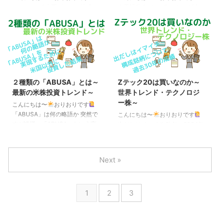
ストライクとサービスナウが新規
歩先いく・Zテック20など）より
ニッセイ・S米国グロース株式メ
楽天証券iDeCoにFANG+が追加
追加されています。 また、
も信託報酬が安い、という点で
ガ10インデックスファンド ニセ
先日、楽天証券iDeCoの運用商品
FANG+の銘柄入れ替え基準はこ
す。 また、FANG＋（Meta、
ナス（ニッセイNASDAQ100イン
にFANG+（iFreeNEXT FANG+イ
のようになっ ...
App ...
デックスファンド＜購入・換金手
ンデックス）が追加される、とい
数料なし＞）でおなじみのニッセ
う衝撃のニュースが発表されまし
イから、2025年11月4日に「ニッ
た。 具体的には、下記の8商品が
セイ・S米国グロース株式メガ10
追加になります。（ただし、追加
インデックスファンド＜購入・換
商品の新規買付開始は2026年4月
２種類の「ABUSA」とは～
Zテック20は買いなのか～
金手数料なし＞ 」（愛称：メガ
上旬予定となっています） 追加
最新の米株投資トレンド～
世界トレンド・テクノロジ
10）が登場、ということで話題
予定の運用商品 ・なかの日本成
ー株～
になっています。 この「メガ
長ファンド・iFreeNEXT
こんにちは〜
おりおりです
10」ですが、過去5年のパフォー
FANG+インデックス・楽天・オ
「ABUSA」は何の略語か 突然で
こんにちは〜
おりおりです
マンスでFANG+並み（もしくは
ールカントリー株式（除く日本）
すが皆様、「ABUSA」という言
出だしはイマイチ 昨年、2024年
それ以上）でありながら、信託報
インデックス・ファンド（楽天・
葉はご存知でしょうか。 つい先
12月11日に登場し、一部で話題と
酬は年率（税込）で0.385％と、
オールカントリ ...
日、産まれたばかりの造語で、
なったiFreePlus 世界トレンド・
...
「BRICS」（または「BRIC」）
テクノロジー株（Zテック20）で
Next »
や「FANG」、「M7」などのよ
すが、その後はどうなったのでし
うにトレンドの投資対象を表した
ょうか。 この日からの値動きを
ものです。 「BRICS」と言えば
主要ファンドと比較するとこうな
1
2
3
ブラジル（Brazil）、ロシア
ります。 Zテック20の設定日
（Russia）、インド（India）、
（2024年12月11日）を100とし
中国（China）、南アフリカ
た場合の主要ファンドの値動き