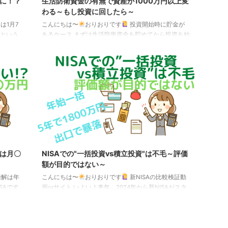
目に！？
生活防衛資金の有無で資産が1000万円以上変
わる～もし投資に回したら～
は1月7
こんにちは〜
おりおりです
投資開始時に貯金が
」という
あるケース まずは生活防衛資金を貯めてから投資を始
速で年初
めましょう、というのはよく聞く話です。 しかし、出
 具体的
来るだけ早く市場に参加することもまた重要です。 た
と、クレ
とえば、利回り（年率）8％で毎月5万円を積み立てた
始に注文
場合の20年後の資産額は生活防衛資金を300万円とす
です。 と
るのと、30万円（差額の270万円は初期投資）とする
（この日の
のとでは、1,000万円近くもの差が出ます。 資産運用
から2営
かんたんシミュレーション｜資産形成について｜アセ
ットマネジメントOne ポイント （投資開始時の ...
解は月〇
NISAでの"一括投資vs積立投資"は不毛～評価
額が目的ではない～
適解は年
こんにちは〜
おりおりです
新NISAの比較検証動
SAです
画orサイト いよいよ来年、2024年から新NISAがスタ
、という
ートしますが、それにあたってどのように新NISAを使
されてい
えばいいのか、さまざまな比較検証がYouTube動画や
て投資枠の
サイトなど（本サイトも含めて）で紹介されていま
枠＋成長投
す。 しかし、これらのほとんどが実態にそぐわないも