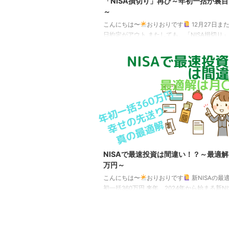
「NISA損切り」再び～年初一括が裏
～
こんにちは〜
おりおりです
12月27日また
日約定がアウト またしても、「NISA損切り
ワードがトレンド入りしました。 今回は、最
一括した人が阿鼻叫喚になっているようです。
にはNISAの年初一括で最速になる12月27日
カ積立の多く（毎月1日や3日など）や年末年
を入れた場合の1月7日が約定日となった場合
いうのも、NISAの非課税枠の消費は約定日
基準価額で売買）ではなく、受渡日（約定日
業日後）が属する年度で行われるため、 今 ...
NISAで最速投資は間違い！？～最適
万円～
こんにちは〜
おりおりです
新NISAの最
初一括360万円 来年、2024年から始まる新NI
が、どのようなペースで投資をすべきなのか
議論がさまざまなサイトやYouTubeなどでな
ます。 よくあるのが、毎月10万円（つみた
上限）× 15年、毎月30万円（つみたて投資