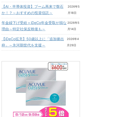
【AI・半導体投資】ブーム再来で盤石
2026年5
か！？～おすすめの投資信託～
月18日
年金繰下げ受給＋iDeCo年金受取が損な
2026年5
理由～特定社保反映後も～
月14日
【iDeCo拡充】50歳以上に「追加拠出
2026年4
枠」～氷河期世代を支援～
月29日