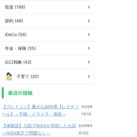
投資 (196)
節約 (48)
iDeCo (56)
年金・保険 (35)
出口戦略 (42)
子育て (20)
最近の投稿
【プレドニン】重大な副作用【レクチゾ
2026年
ール】～不眠・イライラ・発疹～
7月7日
【体験談】入院でNISAを売却したお話
2026年6
～NISA貧乏で問題なし～
月13日