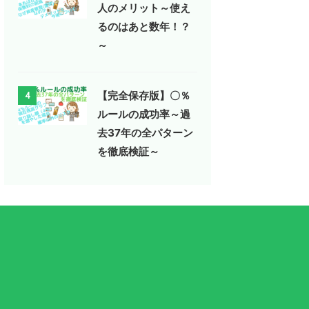
人のメリット～使え
るのはあと数年！？
～
【完全保存版】〇％
4
ルールの成功率～過
去37年の全パターン
を徹底検証～