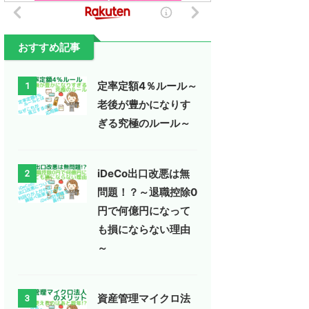
おすすめ記事
定率定額4％ルール～
1
老後が豊かになりす
ぎる究極のルール～
iDeCo出口改悪は無
2
問題！？～退職控除0
円で何億円になって
も損にならない理由
～
資産管理マイクロ法
3