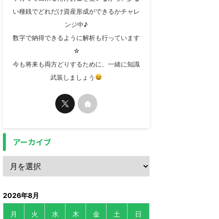
い種銭でどれだけ資産形成ができるかチャレ
ンジ中♪
数字で納得できるように解析も行っています
☆
今も将来も両方どりするために、一緒に知識
武装しましょう
アーカイブ
2026年8月
月
火
水
木
金
土
日