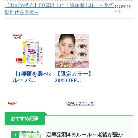
【iDeCo拡充】50歳以上に「追加拠出枠」～氷河
2026年4月
期世代を支援～
29日
おすすめ記事
定率定額4％ルール～老後が豊か
1