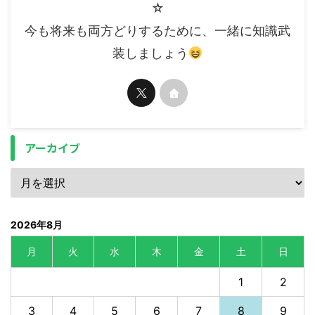
☆
今も将来も両方どりするために、一緒に知識武
装しましょう
アーカイブ
2026年8月
月
火
水
木
金
土
日
1
2
3
4
5
6
7
8
9