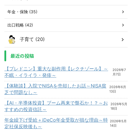
年金・保険 (35)
出口戦略 (42)
子育て (20)
最近の投稿
【プレドニン】重大な副作用【レクチゾール】～
2026年7
不眠・イライラ・発疹～
月7日
【体験談】入院でNISAを売却したお話～NISA貧
2026年6月
乏で問題なし～
13日
【AI・半導体投資】ブーム再来で盤石か！？～お
2026年5月
すすめの投資信託～
18日
年金繰下げ受給＋iDeCo年金受取が損な理由～特
2026年5月
定社保反映後も～
14日