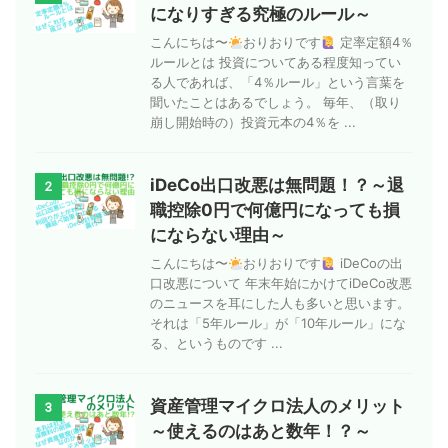
になりすぎる究極のルール～
こんにちは〜
おりおりです
定率定額4％
ルールとは 投資についてある程度知ってい
る人であれば、「4％ルール」という言葉を
聞いたことはあるでしょう。 毎年、（取り
崩し開始時の）投資元本の4％を ...
iDeCo出口改悪は無問題！？～退
2
職控除0円で何億円になっても損
にならない理由～
こんにちは〜
おりおりです
iDeCoの出
口改悪について 年末年始にかけてiDeCo改悪
のニュースを耳にした人も多いと思います。
それは「5年ルール」が「10年ルール」にな
る、というものです ...
資産管理マイクロ法人のメリット
3
～使えるのはあと数年！？～