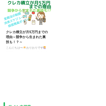
をどこで始めるか、は悩みの種で
は、全世界株と言えば eMAXIS
す。 というのも、NISAのように
Slim 全世界株式（オール・カン
証券会社や銀行などの金融機関だ
トリー）、略してオルカンでした
けでなく、保険会社や投信会社な
が、ここ数ヶ月の間に次々と似た
ど、扱っている会社（運営管理機
ような名前のファンドが登場しま
関）は数多くあり、NISA（SBI証
した。 eMAXIS Slim を意識した
券か楽天証券を選んでおけば間違
ような、全く同じ信託報酬や、さ
クレカ積立が月5万円までの
いなし）と必ずしも最適解が同じ
らに安く設定されているものもあ
理由～競争から生まれた裏
とは限らないからです。 松井証
り、同じ全世界株式なのであれば
技も！？～
券もそのひとつと言っても良いで
良い気がしますが、結論から言う
しょう。 松井証券のiDeCoと言
と「eMAXIS Slim 全世界株式
こんにちは〜
おりおりです
えば、あの「eMAXIS Slim」シリ
（オール・カントリー）」にして
5万円の根拠は法律！？ 最近、金
ーズを最も数多く（13種類）取
おいた方が無難かと思います。
融庁がクレジットカードを使った
り扱っているのが特 ...
理由は、運用期間（設定 ...
積み立て投資（クレカ積立）の上
限額を月10万円（または30万
円）に引き上げを検討している、
というニュースがありました。
しかし、一足先にtsumiki証券と
大和コネクト証券が来年、2024
年1月の買付分からクレカ積立の
上限を月10万円にする（確定）
と発表しました。 なぜこんな事
が可能なのか、そもそもなぜ現在