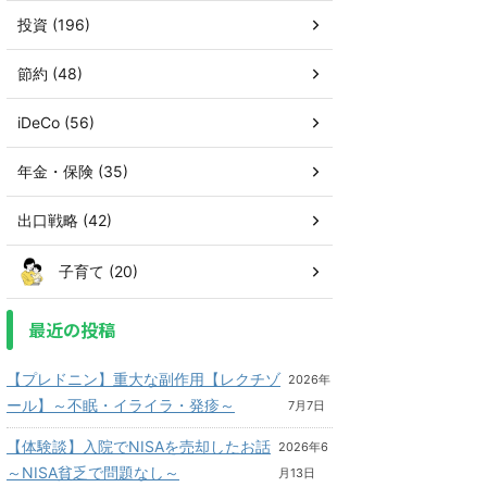
投資 (196)
節約 (48)
iDeCo (56)
年金・保険 (35)
出口戦略 (42)
子育て (20)
最近の投稿
【プレドニン】重大な副作用【レクチゾ
2026年
ール】～不眠・イライラ・発疹～
7月7日
【体験談】入院でNISAを売却したお話
2026年6
～NISA貧乏で問題なし～
月13日