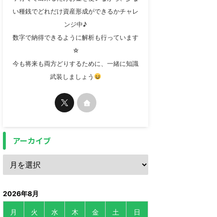
い種銭でどれだけ資産形成ができるかチャレ
ンジ中♪
数字で納得できるように解析も行っています
☆
今も将来も両方どりするために、一緒に知識
武装しましょう
アーカイブ
2026年8月
月
火
水
木
金
土
日