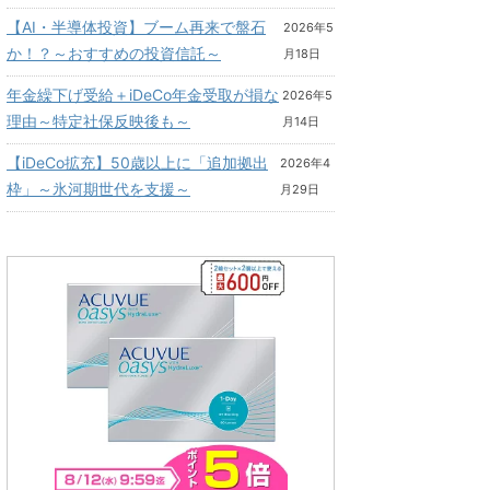
【AI・半導体投資】ブーム再来で盤石
2026年5
か！？～おすすめの投資信託～
月18日
年金繰下げ受給＋iDeCo年金受取が損な
2026年5
理由～特定社保反映後も～
月14日
【iDeCo拡充】50歳以上に「追加拠出
2026年4
枠」～氷河期世代を支援～
月29日