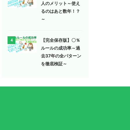
人のメリット～使え
るのはあと数年！？
～
【完全保存版】〇％
4
ルールの成功率～過
去37年の全パターン
を徹底検証～