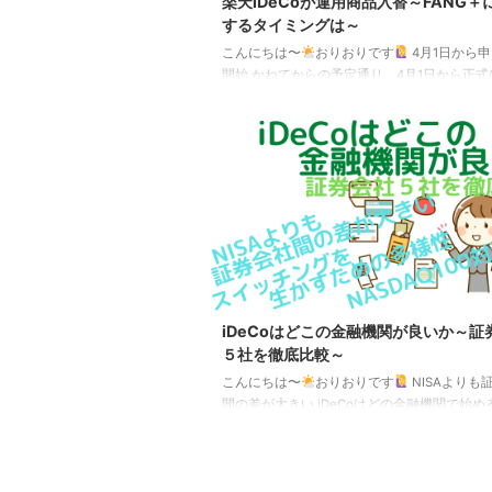
楽天iDeCoが運用商品入替～FANG＋
するタイミングは～
こんにちは〜
おりおりです
4月1日から
開始 かねてからの予定通り、4月1日から正
券iDeCoの運用商品が入替えになりました。 
た運用商品 ・楽天・高配当株式・日本ファン
成長型）・なかの日本成長ファンド・iFreeNE
FANG+インデックス・楽天・オールカント
（除く日本）インデックス・ファンド（楽天
カントリー（除く日本））・楽天・シュワブ
株式・米国ファンド（資産成長型）（楽天・
SCHD（資産成長型））・楽天・欧州株式イ
ス・フ ...
iDeCoはどこの金融機関が良いか～証
５社を徹底比較～
こんにちは〜
おりおりです
NISAよりも
間の差が大きい iDeCoはどの金融機関で始め
か、そんな悩みもよく聞きます。 その答えは
や信用金庫などではなく）証券会社の中から
で選ぶ、です。 なぜなら、iDeCoには加入時
用 2,829円（固定）の他に、月々の手数料が