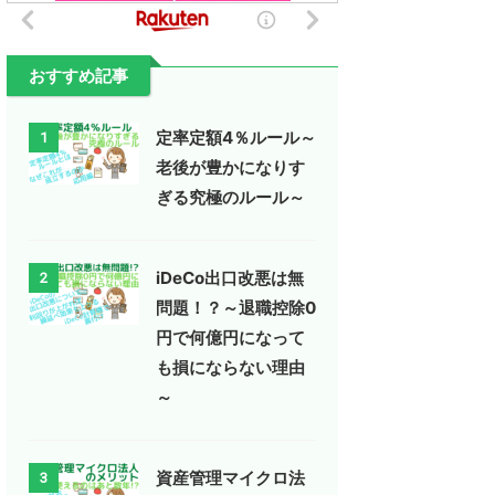
おすすめ記事
定率定額4％ルール～
1
老後が豊かになりす
ぎる究極のルール～
iDeCo出口改悪は無
2
問題！？～退職控除0
円で何億円になって
も損にならない理由
～
資産管理マイクロ法
3