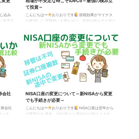
に変更
相場が不安定な時こそiDeCo～最強の積み立
て投資～
申し込み
こんにちは〜
おりおりです
節税効果がマイナス
式に楽天証
を帳消しに 下落時に大事なのは、売却や積み立て停止
追加され
をしないのはもちろん、へたな買い増しもしないこと
ド（資産
ですが、それを強制的にやってくれるのがiDeCoで
XT
す。 一度始めたら原則、拠出（積み立て）を止めるこ
リー株式
とは出来ませんし、拠出額の変更も書面による手続き
・オール
（書類を受付金融機関から書類を取り寄せて記入後に
・高配当
金融機関へ提出）が必要で面倒なため、思いとどまら
せてくれます。 さらに、書類を取り寄せる時点で日数
ンデック
が掛かるので、その間に冷静になれます。（ネットシ
ョッピングなど ...
券会社
NISA口座の変更について～新NISAから変更
でも手続きが必要～
証券会社
こんにちは〜
おりおりです
NISA口座は翌年から
るべき
の変更のみ 来年、2024年から新NISAが始まります
、（銀行
が、これまでつみたてNISA（または一般NISA）をや
取扱商品
っていた人も、これを機に金融機関（証券会社等）を
の初期費
変更したい、という人も居るかと思います。 現行の
掛かるの
NISAと新NISAは完全に別枠扱いで、現行NISAをやっ