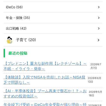
iDeCo (56)
年金・保険 (35)
出口戦略 (42)
子育て (20)
最近の投稿
【プレドニン】重大な副作用【レクチゾール】～
2026年7
不眠・イライラ・発疹～
月7日
【体験談】入院でNISAを売却したお話～NISA貧
2026年6月
乏で問題なし～
13日
【AI・半導体投資】ブーム再来で盤石か！？～お
2026年5月
すすめの投資信託～
18日
年金繰下げ受給＋iDeCo年金受取が損な理由～特
2026年5月