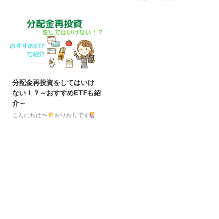
ニッセイNASDAQ100インデック
を利用して、損出しを行うことで
口戦略 これまで、資産形成後の
なぜ一時金が選択されるのか 前
スファンド（ニセナス）（0. ...
す。 こちらの表は、以前から公
出口戦略として、取り崩しを前提
回、iDeCoでは9割以上の人が、
開され、さまざまなサイトや
としてお話してきましたが、いず
「一時金（一括）」受け取りを選
YouTubeなどでも ...
れも計算したりグラフ化しなけれ
択している、というお話をしまし
ばイメージしにくい物でした。
た。 その理由として、退職所得
何より、実際に取り崩す場面にな
控除（一時金の場合）は控除額を
ってから、売却するのどうか、
超えた分も2分の1に対して課税、
（売却するなら）いくらするのか
公的年金等控除（年金の場合）は
分配金再投資をしてはいけ
を判断をする必要があり、特に老
控除額を超えた分は全額が課税対
ない！？～おすすめETFも紹
後（判断能力が低下している時）
象になり、 年金の場合、さらに
介～
に行うことを考えると、出来れば
毎年の国民健康保険料（介護保険
避けたいところです。 投資信託
料含む）も上がってしまう、とい
こんにちは〜
おりおりです
であれば各証券会社に、自動的に
う事が考えられます。 しかし、
一般NISAのもうひとつのメリッ
毎月決まった金額だけ売却し、現
忘れられがちですが、年金受け取
ト 前回、一般NISAとつみたて
金を受取れる定期売却サー ...
りの場合、受け取る瞬間まで（残
NISAの節税効果を比較し、どち
っていた資産は） ...
らが良いかは一概には言えない、
という結論に至りましたが、 節
税効果以外にもこの２つには大き
な違いがあります。それは、対応
している投資商品の数です。
年々少しずつ増えているのです
が、2022年現在でつみたてNISA