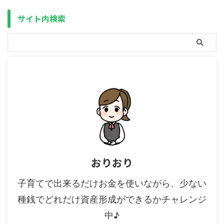
が183本なのに対し、一般NISAは
投資信託だけで2000本以上ある
サイト内検索
と言われています。 さらに株式
投資信託だけではなく、国内・海
外の個別株やETF、ETN（上場投
資 ...
おりおり
子育てで出来るだけお金を使いながら、少ない
種銭でどれだけ資産形成ができるかチャレンジ
中♪