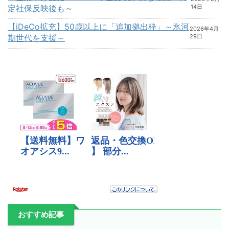
定社保反映後も～
14日
【iDeCo拡充】50歳以上に「追加拠出枠」～氷河
2026年4月
期世代を支援～
29日
おすすめ記事