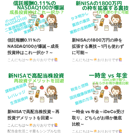
利用を想定 まだ、政府への提言
MAXIS 米国株式（S&P500）上
案の段階ではありますが、iDeCo
場投信【2558】の信託報酬 あの
のさらなる拡充の話が出てきまし
「eMAXIS Slim シリーズ」でお
た。 それは、「50歳以上を対象
馴染みの三菱UFJアセットマネジ
に追加拠出枠を設ける」というも
メントから、耳寄りな情報が発表
ので、2026年12月から施行予定
されました。 それは、「MAXIS
の拡充（会社員の拠出上限額が月
米国株式（S&P500）上場投信」
信託報酬0.11％の
新NISAの1800万円の枠を
2.3万円→6.2万円など）とは別な
（銘柄コード：2558 （東京証券
NASDAQ100が爆誕～成長
拡張する裏技～1円も使わず
ので、 おそらく、50歳以上であ
取引所））（以下、【2558】で
投資枠はこれ一択か？～
に可能～
れば月6.2万円を超えて拠出可能
表記）の信託報酬が、2025年9月
になるものと思われます。 ただ
6日から引き下げになることで
こんにちは〜
おりおりです
こんにちは〜
おりおりです
し、追加で「過去に使い切ってい
す。 改定前改定後
iFreeETF NASDAQ100 つい先
裏技のタネ明かし 新NISAの生涯
ない拠出枠の利用を想定」という
0.077%0.066% 1月25日に
日、信託報酬0.11％の
投資枠（非課税保有限度額）が
話も出てきており、分かりにくい
「eMAXIS Slim 米 ...
NASDAQ100が登場したとの衝撃
1,800万円であることは有名です
表 ...
のニュースが出ました。 厳密に
が、この金額を増やす方法がある
は、以前からあった iFreeETF
ことはご存知でしょうか。 実
NASDAQ100（為替ヘッジなし）
は、（少なくとも現在確定してい
（銘柄コード：2840）と、同為
る内容のままであれば）制度の穴
替ヘッジあり（銘柄コード：
をついて、この枠（限度額）を増
新NISAで高配当株投資～再
一時金 vs 年金～iDeCo受け
2841）の信託報酬が2024年12月
やす裏技があるのです。 先にタ
投資デメリットを回避～
取り、どちらがお得か徹底
4日より、0.22 → 0.11％（税込）
ネ明かしをすると、それは、非課
比較～
に引き下げられました。 これに
税保有限度額は買付け残高（簿価
こんにちは〜
おりおりです
より、それまで最安を競ってきた
残高）で管理される、ということ
配当金生活こそ最もシンプルな出
こんにちは〜
おりおりです