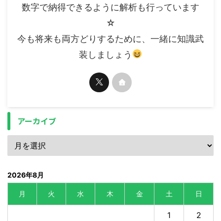
数字で納得できるように解析も行っています
☆
今も将来も両方どりするために、一緒に知識武
装しましょう
アーカイブ
2026年8月
月
火
水
木
金
土
日
1
2