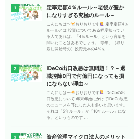
定率定額4％ルール～老後が豊か
1
になりすぎる究極のルール～
こんにちは〜
おりおりです
定率定額4％
ルールとは 投資についてある程度知ってい
る人であれば、「4％ルール」という言葉を
聞いたことはあるでしょう。 毎年、（取り
崩し開始時の）投資元本の4％を ...
iDeCo出口改悪は無問題！？～退
2
職控除0円で何億円になっても損
にならない理由～
こんにちは〜
おりおりです
iDeCoの出
口改悪について 年末年始にかけてiDeCo改悪
のニュースを耳にした人も多いと思います。
それは「5年ルール」が「10年ルール」にな
る、というものです ...
資産管理マイクロ法人のメリット
3