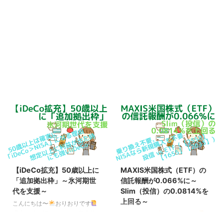
【iDeCo拡充】50歳以上に
MAXIS米国株式（ETF）の
「追加拠出枠」～氷河期世
信託報酬が0.066%に～
代を支援～
Slim（投信）の0.0814%を
上回る～
こんにちは〜
おりおりです
過去に使い切っていない拠出枠の
こんにちは〜
おりおりです