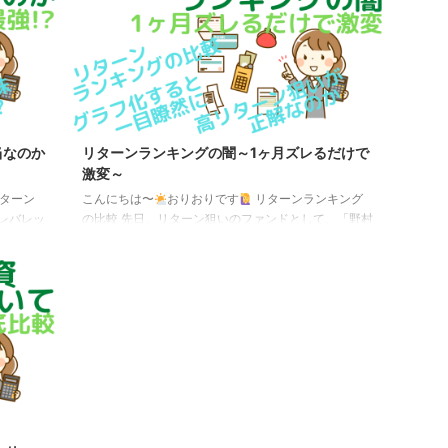
変更があ
ました。 全世界半導体株インデックスファンドの比較
から不同
iFreeNEXT 全世界半導体株インデックス野村世界業種
われま
別投資シリーズ（世界半導体株投資）運用（委託）会
投資シリ
社大和アセットマネジメント野村アセットマネジメン
...
当なのか
リターンランキングの闇～1ヶ月ズレるだけで
激変～
ターン
こんにちは〜
おりおりです
リターンランキング
レバレッ
の比較 先日、リターン狙いのファンドとして、「野村
なって下火
世界業種別投資シリーズ（世界半導体株投資）」（以
投資シリ
下、ノム半）と「レバレッジ・ドラッカー研究所米国
台頭して
株ファンド」（以下、レバドラ）を紹介しましたが、
＋やノム半
7月中頃から始まった下落で果たしてどのようになっ
良いので
たのか、その結果がこちらです。 順位順位(前回)利回
バレッジ
り利回り(前回)ファンド名実質信託報酬1 位－291.03%
あります
－ドイチェＤＷＳロシア・ルーブル債券投信（毎月分
...
配型）1.62%2 位－69.82%－ＳＢＩＳＢＩ ...