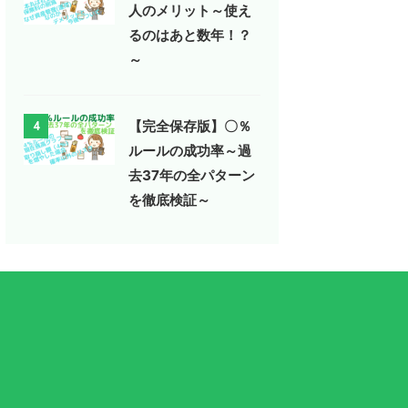
人のメリット～使え
るのはあと数年！？
～
【完全保存版】〇％
4
ルールの成功率～過
去37年の全パターン
を徹底検証～