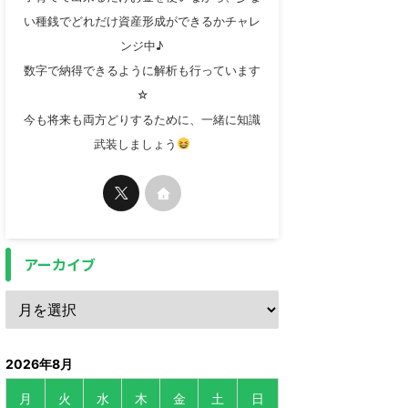
い種銭でどれだけ資産形成ができるかチャレ
ンジ中♪
数字で納得できるように解析も行っています
☆
今も将来も両方どりするために、一緒に知識
武装しましょう
アーカイブ
2026年8月
月
火
水
木
金
土
日