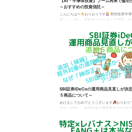
【AI・半導体投資】ブーム再来で盤石
～おすすめの投資信託～
こんにちは〜
おりおりです
野村世界半導
資（ノム半）、年初来で45％アップ 現在、
の先行きは、極めて不透明な状態が続いてい
株に関しては意外と好調で、中でもAI・半導
は絶好調です。 今年の年初（2026年1月5日）
した場合の現在（2026年5月15日）までの値
円ベース S&P500 TRNASDAQ100 TRMSCI AC
経平均 TRFANG+ゴールド野村世界半導体株
配金再投資）109.33116.57109.21119 ...
SBI証券iDeCoの運用商品見直しが決
５商品について～
あけましておめでとうございます
おりおり
追加（候補）・除外対象の運用商品 2025年12
日、SBI証券から嬉しいお知らせが発表され
それは、「SBI証券iDeCoセレクトプラン 運
直し」というものです。 具体的には、下記の
追加候補、11商品が除外対象となります。（