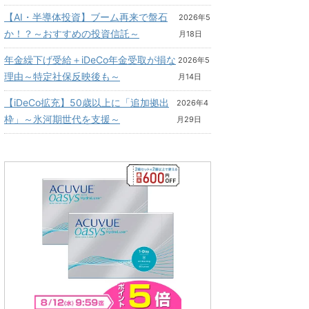
【AI・半導体投資】ブーム再来で盤石
2026年5
か！？～おすすめの投資信託～
月18日
年金繰下げ受給＋iDeCo年金受取が損な
2026年5
理由～特定社保反映後も～
月14日
【iDeCo拡充】50歳以上に「追加拠出
2026年4
枠」～氷河期世代を支援～
月29日