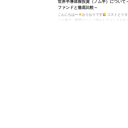
世界半導体株投資（ノム半）について
ファンドと徹底比較～
こんにちは〜
おりおりです
コストとリタ
こに来て、彗星のごとく現れたファンドがあ
その名も、野村世界業種別投資シリーズ（世
株投資）、通称「ノム半」です。 順位ファン
報酬（信託財産留保額）実質コスト（運用報
定日1三菱ＵＦＪ－ｅＭＡＸＩＳ Ｓｌｉｍ 全
（オール・カントリー）0.05775%以内0.131%
(2024/04/25)2018/10/312三菱ＵＦＪ－ｅ
Ｓｌｉｍ 米国株式（Ｓ＆Ｐ５００）0.09372
0.104%(2024/ ...