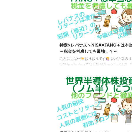
うは「候補」となっているため今後、追加や
る可能性があります（除外はこちらの11商品
意が成立（後述）した商品を除き、確定と思
す） 商品名信託報酬（税込）野村世界業種別
...
特定×レバナス＞NISA×FANG＋は本
～税金を考慮しても最強！？～
こんにちは〜
おりおりです
レバナスのリ
は凄かった かつては人気があったレバナス（
ジNASDAQ100）ですが、NISAの対象外と
になり、FANG＋やノム半（野村世界業種別
ーズ（世界半導体株投資））がその代わりに
きました。 ですが、一部ではNISAでFANG
を買うよりも、特定でレバナスを買った方が
は無いか、そんな意見も上がっています。 レ
ファンドと言うと、手数料が高いイメージが
が、実はFANG＋やノム半と大差なく、むしろ最 