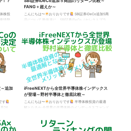
か！？
SBI証券iDeCo追加５商品のリターン比較～
FANG＋超えか～
体株投
こんにちは〜
おりおりです
SBI証券iDeCo追加5商
中東情勢
品について 昨年末に、SBI証券iDeCo（セレクトプラ
ますが、
ン）運用商品見直し、という発表があり、ひとまずは
体関連株
下記の5商品が追加予定ですが、あまり聞き慣れない
を100と
ファンドばかりで買いなのか分からない、という人も
動き ※
多いと思います。 商品名信託報酬（税込）野村世界業
WI TR日
種別投資シリーズ（世界半導体株投資）1.65％WCM世
投資（分
界成長株厳選ファンド（資産成長型）1.958％イース
トスプリング・インド・コア株式ファンド0.9905％大
和住銀ＤＣ国内株式ファンド1.04 ...
定～追加
iFreeNEXTから全世界半導体株インデックス
が登場～野村半導体と徹底比較～
です
こんにちは〜
おりおりです
半導体株投資の最適
月26
解となるか 全世界の半導体株のインデックスファンド
ました。
と言えば、これまで「野村世界業種別投資シリーズ
用商品見
（世界半導体株投資）」（愛称：ノムハン、ノム半、
5商品が
野村半導体など）の一択でしたが、 先日、新たに
追加のほ
「iFreeNEXT 全世界半導体株インデックス」が登場し