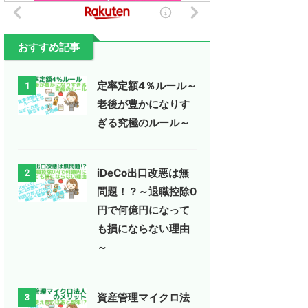
おすすめ記事
定率定額4％ルール～
1
老後が豊かになりす
ぎる究極のルール～
iDeCo出口改悪は無
2
問題！？～退職控除0
円で何億円になって
も損にならない理由
～
資産管理マイクロ法
3