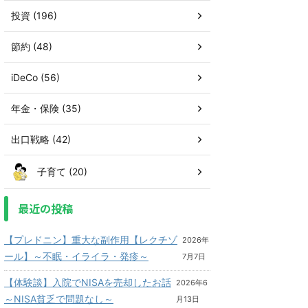
投資 (196)
節約 (48)
iDeCo (56)
年金・保険 (35)
出口戦略 (42)
子育て (20)
最近の投稿
【プレドニン】重大な副作用【レクチゾ
2026年
ール】～不眠・イライラ・発疹～
7月7日
【体験談】入院でNISAを売却したお話
2026年6
～NISA貧乏で問題なし～
月13日