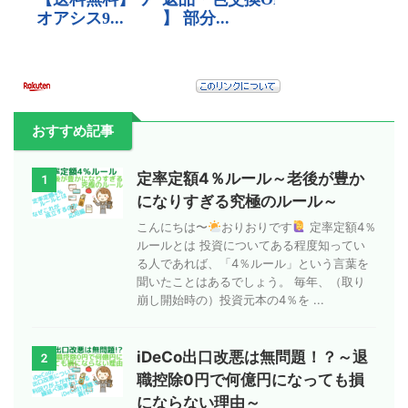
おすすめ記事
定率定額4％ルール～老後が豊か
1
になりすぎる究極のルール～
こんにちは〜
おりおりです
定率定額4％
ルールとは 投資についてある程度知ってい
る人であれば、「4％ルール」という言葉を
聞いたことはあるでしょう。 毎年、（取り
崩し開始時の）投資元本の4％を ...
iDeCo出口改悪は無問題！？～退
2
職控除0円で何億円になっても損
にならない理由～