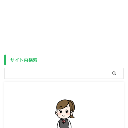
二大巨頭となったS&P500です
米国株式は「eMAXIS Slim」だけ
が、正式名称は eMAXIS Slim
じゃない このところ、S&P500
「米国」株式（S&P500）で、オ
がオルカンと並んで鉄板の投資先
ルカンが「全」世界なのに対し、
となっています。 中でも、
こちらは「全」米ではありませ
eMAXIS Slim 米国株式
ん。 全米株式は別で存在するか
（S&P500）は、すべての投資信
らですが、数年前までは米国株式
託の中で純資産総額が1位で、最
に負けず劣らず人気でした。 し
近の人気（流出入額）ランキング
かし、今ではランキングの上位
でも上位をキープし続け、その地
10位以内にすら登場せず、こち
位は不動のものになりつつありま
らのNISA対象商品リストにも、
す。 しかし、最新の情報で比較
サイト内検索
「全米」の名前が含まれるものは
してみると、じつは eMAXIS
下記のたった3本しかありません
Slim 米国株式（S&P500）は信
（「米国」は145本、 ...
託報酬では5位となっています。
...