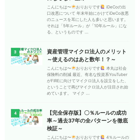
こんにちは〜
おりおりです
iDeCoの出
口改悪について 年末年始にかけてiDeCo改悪
のニュースを耳にした人も多いと思います。
それは「5年ルール」が「10年ルール」にな
る、というものです ...
資産管理マイクロ法人のメリット
3
～使えるのはあと数年！？～
こんにちは〜
おりおりです
本丸は社会
保険料の削減 最近、有名な投資系YouTuber
がFIREに向けてマイクロ法人を設立をした、
ということで再びマイクロ法人が注目され始
めています。 マイク ...
【完全保存版】〇％ルールの成功
4
率～過去37年の全パターンを徹底
検証～
こんにちは〜
おりおりです
4％ルールの