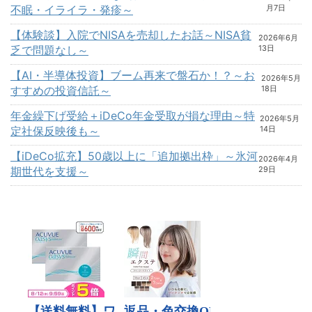
不眠・イライラ・発疹～
月7日
【体験談】入院でNISAを売却したお話～NISA貧
2026年6月
乏で問題なし～
13日
【AI・半導体投資】ブーム再来で盤石か！？～お
2026年5月
すすめの投資信託～
18日
年金繰下げ受給＋iDeCo年金受取が損な理由～特
2026年5月
定社保反映後も～
14日
【iDeCo拡充】50歳以上に「追加拠出枠」～氷河
2026年4月
期世代を支援～
29日