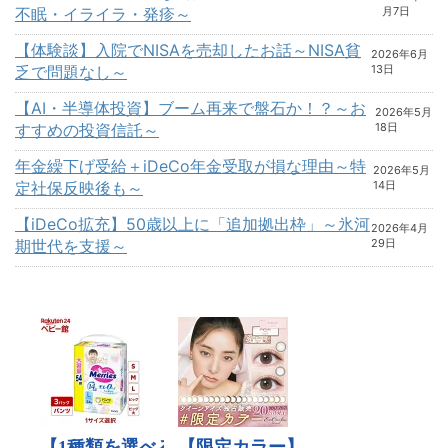
不眠・イライラ・発疹～
月7日
【体験談】入院でNISAを売却したお話～NISA貧
2026年6月
乏で問題なし～
13日
【AI・半導体投資】ブーム再来で盤石か！？～お
2026年5月
すすめの投資信託～
18日
年金繰下げ受給＋iDeCo年金受取が損な理由～特
2026年5月
定社保反映後も～
14日
【iDeCo拡充】50歳以上に「追加拠出枠」～氷河
2026年4月
期世代を支援～
29日