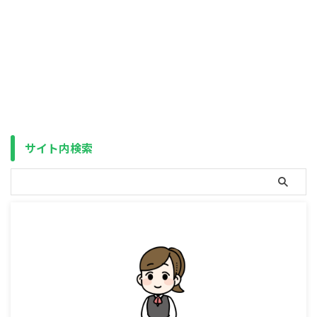
発表された税制改正大綱で、こど
NISA（一般NISA）・つみたて
もNISA（正確には「こども支援
NISAよりも節税効果が高いが、
NISA（仮）」）の概要が決定し
資金拘束される（原則、60歳に
ました。 2024年1月から、新
なるまで引き出せない）というデ
NISA（18歳以上のみ）の開始と
メリットがあるため、必ずしも良
同時に、旧NISA（ジュニアNISA
いとは限らない、というお話をし
も含む）が廃止されたため、18歳
ました。 ですが、iDeCoは一般
未満が使える非課税口座が無くな
NISA・つみたてNISAと両方持つ
っていたのですが、それが復活す
事が出来るため（資金が少ない場
ることになります。 ジュニア
合はこの限りではないですが）、
NISA（2023年末廃止）こども
知りたいのは同時に持つ事が出来
サイト内検索
NISA（予定）（2027年開始予
ないNISA（一般NISA）とつみた
定）対象年齢20歳未満（2023年
てNISAのどちらが良いか？だと
以降は18歳未 ...
思います。 結論から申しますと
...