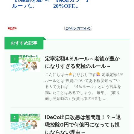
おすすめ記事
定率定額4％ルール～老後が豊か
1
になりすぎる究極のルール～
こんにちは〜
おりおりです
定率定額4％
ルールとは 投資についてある程度知ってい
る人であれば、「4％ルール」という言葉を
聞いたことはあるでしょう。 毎年、（取り
崩し開始時の）投資元本の4％を ...
iDeCo出口改悪は無問題！？～退
2
職控除0円で何億円になっても損
にならない理由～