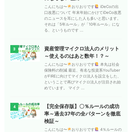
こんにちは〜
おりおりです
iDeCoの出
口改悪について 年末年始にかけてiDeCo改悪
のニュースを耳にした人も多いと思います。
それは「5年ルール」が「10年ルール」にな
る、というものです ...
資産管理マイクロ法人のメリット
3
～使えるのはあと数年！？～
こんにちは〜
おりおりです
本丸は社会
保険料の削減 最近、有名な投資系YouTuber
がFIREに向けてマイクロ法人を設立をした、
ということで再びマイクロ法人が注目され始
めています。 マイク ...
【完全保存版】〇％ルールの成功
4
率～過去37年の全パターンを徹底
検証～
こんにちは〜
おりおりです
4％ルールの