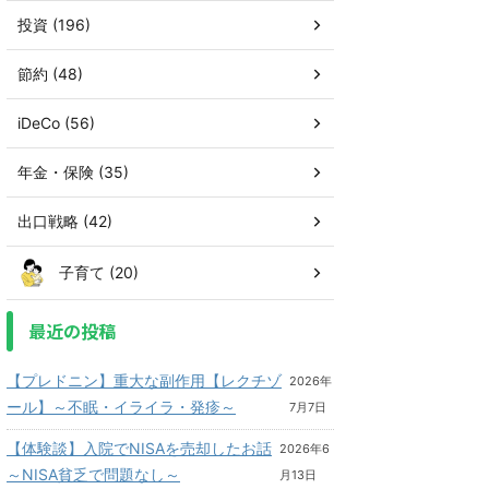
投資 (196)
節約 (48)
iDeCo (56)
年金・保険 (35)
出口戦略 (42)
子育て (20)
最近の投稿
【プレドニン】重大な副作用【レクチゾ
2026年
ール】～不眠・イライラ・発疹～
7月7日
【体験談】入院でNISAを売却したお話
2026年6
～NISA貧乏で問題なし～
月13日