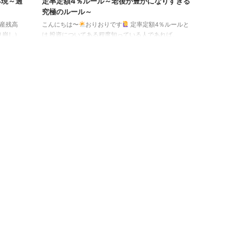
再現～過
定率定額4％ルール～老後が豊かになりすぎる
究極のルール～
産残高
こんにちは〜
おりおりです
定率定額4％ルールと
り崩し）
は 投資についてある程度知っている人であれば、
いう「定
「4％ルール」という言葉を聞いたことはあるでしょ
 ・毎
う。 毎年、（取り崩し開始時の）投資元本の4％を取
す（定
り崩し、30年以上が経過しても資産が尽きる確率は非
場合は前
常に低い、というものです。 逆に考えれば、年間生活
れが成立
費の25倍（または月間生活費の300倍）の資産あれば
下記をご
生活が可能、ということでFIRE達成の目安にも使われ
の取り崩
る基準です。 しかし、この「4％ルール」には致命的
いくか、
な弱点があって、それはあくまで「考え得る限り最悪
のタイ ...