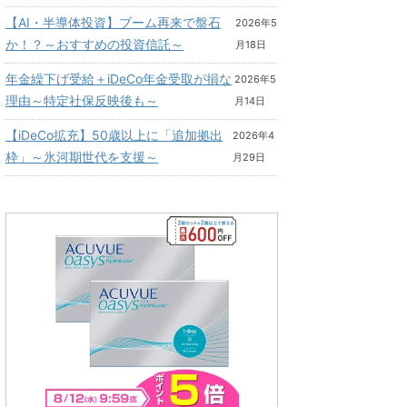
【AI・半導体投資】ブーム再来で盤石
2026年5
か！？～おすすめの投資信託～
月18日
年金繰下げ受給＋iDeCo年金受取が損な
2026年5
理由～特定社保反映後も～
月14日
【iDeCo拡充】50歳以上に「追加拠出
2026年4
枠」～氷河期世代を支援～
月29日