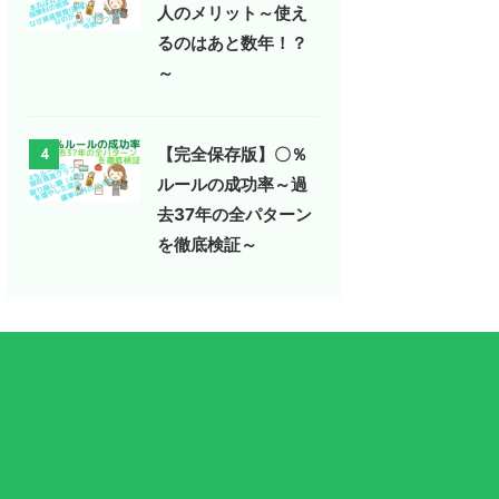
人のメリット～使え
るのはあと数年！？
～
【完全保存版】〇％
4
ルールの成功率～過
去37年の全パターン
を徹底検証～