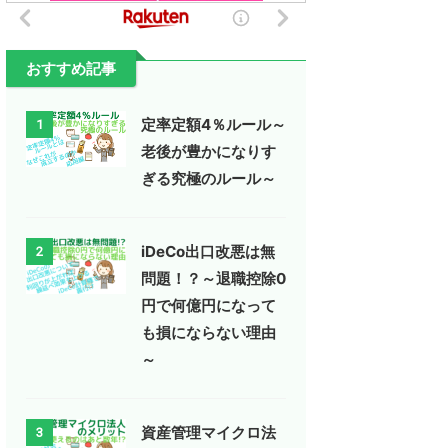
おすすめ記事
定率定額4％ルール～
1
老後が豊かになりす
ぎる究極のルール～
iDeCo出口改悪は無
2
問題！？～退職控除0
円で何億円になって
も損にならない理由
～
資産管理マイクロ法
3