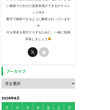
い種銭でどれだけ資産形成ができるかチャレ
ンジ中♪
数字で納得できるように解析も行っています
☆
今も将来も両方どりするために、一緒に知識
武装しましょう
アーカイブ
2026年8月
月
火
水
木
金
土
日