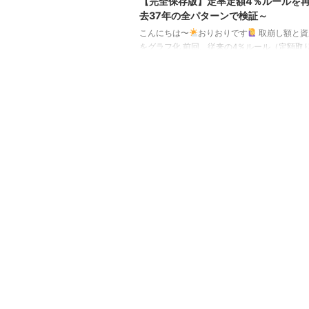
【完全保存版】定率定額4％ルールを
去37年の全パターンで検証～
こんにちは〜
おりおりです
取崩し額と資
をグラフ化 前回、従来の4％ルール（定額取
よりも多く取り崩せて、かつ枯渇もしないと
率定額4％ルール」を紹介しました。 ポイント
月、その時点の資産残高の 1 / 300 を取り崩
率）・ただし、その金額が前月より低くなる
月と同額を取り崩す（定額） 理論的になぜこ
するのかについては説明しましたが（詳細は
覧ください）、 実際これを実行したら、毎月
し額と資産額（残高）がどのように推移して
過去の ...