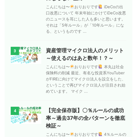
こんにちは〜
おりおりです
iDeCoの出
口改悪について 年末年始にかけてiDeCo改悪
のニュースを耳にした人も多いと思います。
それは「5年ルール」が「10年ルール」にな
る、というものです ...
資産管理マイクロ法人のメリット
3
～使えるのはあと数年！？～
こんにちは〜
おりおりです
本丸は社会
保険料の削減 最近、有名な投資系YouTuber
がFIREに向けてマイクロ法人を設立をした、
ということで再びマイクロ法人が注目され始
めています。 マイク ...
【完全保存版】〇％ルールの成功
4
率～過去37年の全パターンを徹底
検証～
こんにちは〜
おりおりです
4％ルールの