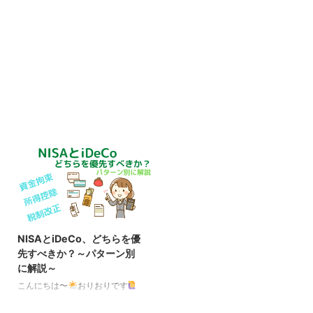
NISAとiDeCo、どちらを優
先すべきか？～パターン別
に解説～
こんにちは〜
おりおりです
NISA vs iDeCo 前回の「投資信託