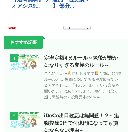
おすすめ記事
定率定額4％ルール～老後が豊か
1
になりすぎる究極のルール～
こんにちは〜
おりおりです
定率定額4％
ルールとは 投資についてある程度知ってい
る人であれば、「4％ルール」という言葉を
聞いたことはあるでしょう。 毎年、（取り
崩し開始時の）投資元本の4％を ...
iDeCo出口改悪は無問題！？～退
2
職控除0円で何億円になっても損
にならない理由～