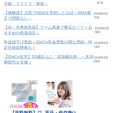
不眠・イライラ・発疹～
月7日
【体験談】入院でNISAを売却したお話～NISA貧
2026年6月
乏で問題なし～
13日
【AI・半導体投資】ブーム再来で盤石か！？～お
2026年5月
すすめの投資信託～
18日
年金繰下げ受給＋iDeCo年金受取が損な理由～特
2026年5月
定社保反映後も～
14日
【iDeCo拡充】50歳以上に「追加拠出枠」～氷河
2026年4月
期世代を支援～
29日