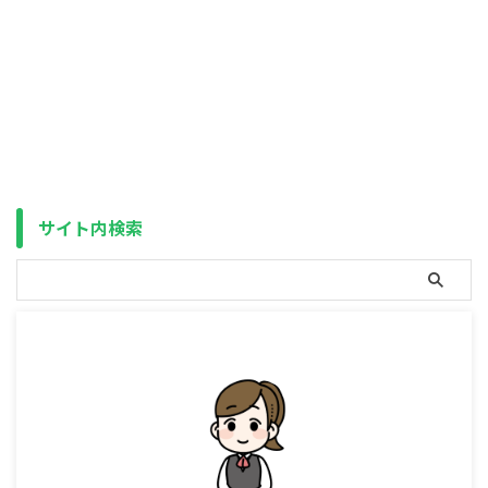
vsETF」と同様、（つみたてor一
般）NISAとiDeCoのどちらを優
先した方が良いか、というのはよ
くある疑問かと思います。 この2
つは両方同時に行う事ができ（ど
ちらかしか選べないものでは無
く）、両方とも優れた税制優遇制
度なので限度額まで活用出来るの
がベストなのですが、 資金の都
合上、どちらか片方にしたいとい
う場合も多いかと思います。 で
サイト内検索
すので、片方選ぶならどちらが良
いか？となるのですが、答えは
「人による」という事になって ...