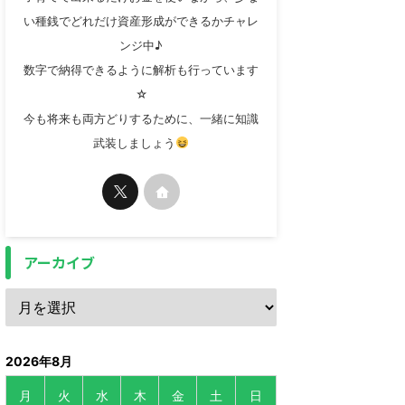
い種銭でどれだけ資産形成ができるかチャレ
ンジ中♪
数字で納得できるように解析も行っています
☆
今も将来も両方どりするために、一緒に知識
武装しましょう
アーカイブ
2026年8月
月
火
水
木
金
土
日