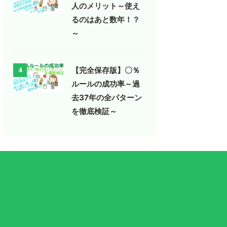
人のメリット～使え
るのはあと数年！？
～
【完全保存版】〇％
4
ルールの成功率～過
去37年の全パターン
を徹底検証～