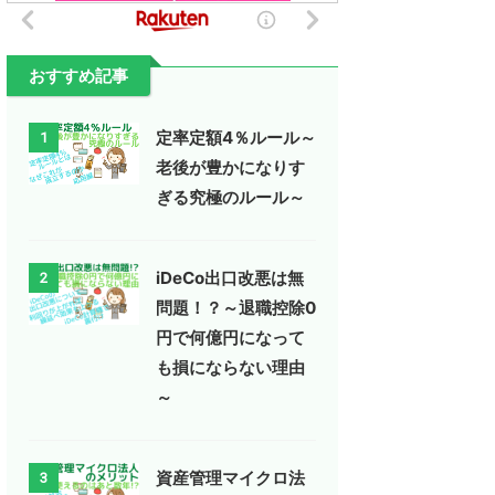
おすすめ記事
定率定額4％ルール～
1
老後が豊かになりす
ぎる究極のルール～
iDeCo出口改悪は無
2
問題！？～退職控除0
円で何億円になって
も損にならない理由
～
資産管理マイクロ法
3