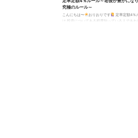
定率定額4％ルール～老後が豊かにな
究極のルール～
こんにちは〜
おりおりです
定率定額4％
は 投資についてある程度知っている人であれ
「4％ルール」という言葉を聞いたことはあ
う。 毎年、（取り崩し開始時の）投資元本の
り崩し、30年以上が経過しても資産が尽きる
常に低い、というものです。 逆に考えれば、
費の25倍（または月間生活費の300倍）の資
生活が可能、ということでFIRE達成の目安に
る基準です。 しかし、この「4％ルール」に
な弱点があって、それはあくまで「考え得る
のタイ ...