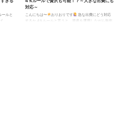
りすぎる
4％ルールで贅沢も可能！？～大きな出費にも
対応～
ルールと
こんにちは〜
おりおりです
急な出費にどう対応
ば、
するか 4％ルールと言うと、資産を運用しながら毎年
るでしょ
4％ずつ取り崩しても（運用益と相殺されて）資産は
4％を取
半永久的に無くならない、というものです。 逆に言う
確率は非
と年間生活費の25倍、月間なら300倍の資産があれ
年間生活
ば、働く必要が無くなるため、フルFIREの目安とされ
産あれば
ています。 生活費が月20万円なら6,000万円、年300
も使われ
万円なら7,500万円になりますが、ここまで貯めてそ
は致命的
れだけしか使えないのか、と思う方も居るかも知れま
限り最悪
せん。 何より、これだけだと生活は何とかなって ...