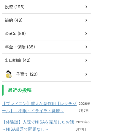
投資 (196)
節約 (48)
iDeCo (56)
年金・保険 (35)
出口戦略 (42)
子育て (20)
最近の投稿
【プレドニン】重大な副作用【レクチゾ
2026年
ール】～不眠・イライラ・発疹～
7月7日
【体験談】入院でNISAを売却したお話
2026年6
～NISA貧乏で問題なし～
月13日