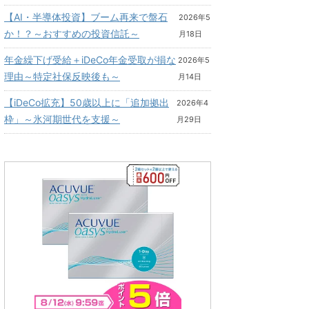
【AI・半導体投資】ブーム再来で盤石
2026年5
か！？～おすすめの投資信託～
月18日
年金繰下げ受給＋iDeCo年金受取が損な
2026年5
理由～特定社保反映後も～
月14日
【iDeCo拡充】50歳以上に「追加拠出
2026年4
枠」～氷河期世代を支援～
月29日