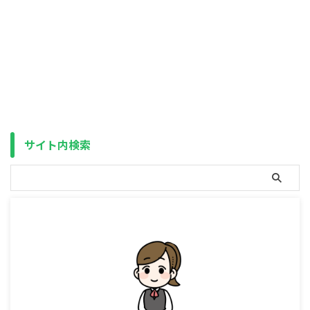
方法 iDeCoの受け取りには「一
生活に大きく関わる事項について
時金」「年金」「一時金＋年金」
話し合われました。 それは、退
の3つの方法がありますが、通常
職金への課税制度の見直し（増
は税金と社会保険料の都合上、税
税？）です。 正式決定されるの
金の計算で1/2され、保険料アッ
はもう少し先になるかと思います
プの対象外となる「一時金」が有
が、これが実現すると、会社の退
利です。 しかし、これは控除額
職金はもちろん、（退職所得控除
（一時金の場合は退職所得控除
を活用して節税するはずだった）
額、年金の場合は公的年金等控除
iDeCoへの課税額も増えることに
額）を超えた場合の話であり、控
なります。 じゃあiDeCoはやら
除の範囲内であればどちらも非課
サイト内検索
ない方がいいのでは？ということ
税（保険料アップも無し）です。
になりそうですが、結論から申し
ですので、「一時金＋年金」で両
ますと、確かに退 ...
方の控除を埋めるようにし、はみ
出した部分は ...