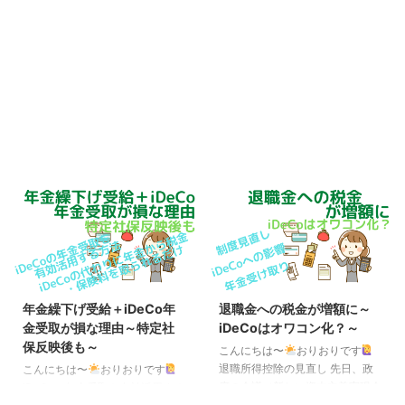
年金繰下げ受給＋iDeCo年
退職金への税金が増額に～
金受取が損な理由～特定社
iDeCoはオワコン化？～
保反映後も～
こんにちは〜
おりおりです
退職所得控除の見直し 先日、政
こんにちは〜
おりおりです
府の会議（新しい資本主義実現会
iDeCoの年金受取を有効活用する
議（第１９回））にて、私たちの