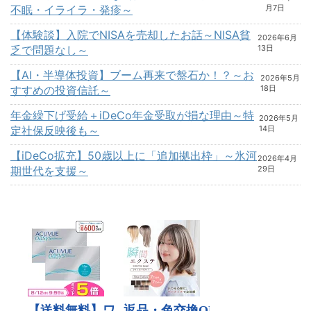
不眠・イライラ・発疹～
月7日
【体験談】入院でNISAを売却したお話～NISA貧
2026年6月
乏で問題なし～
13日
【AI・半導体投資】ブーム再来で盤石か！？～お
2026年5月
すすめの投資信託～
18日
年金繰下げ受給＋iDeCo年金受取が損な理由～特
2026年5月
定社保反映後も～
14日
【iDeCo拡充】50歳以上に「追加拠出枠」～氷河
2026年4月
期世代を支援～
29日