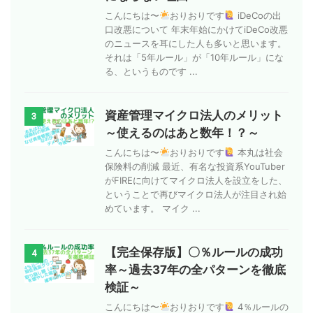
こんにちは〜
おりおりです
iDeCoの出
口改悪について 年末年始にかけてiDeCo改悪
のニュースを耳にした人も多いと思います。
それは「5年ルール」が「10年ルール」にな
る、というものです ...
資産管理マイクロ法人のメリット
3
～使えるのはあと数年！？～
こんにちは〜
おりおりです
本丸は社会
保険料の削減 最近、有名な投資系YouTuber
がFIREに向けてマイクロ法人を設立をした、
ということで再びマイクロ法人が注目され始
めています。 マイク ...
【完全保存版】〇％ルールの成功
4
率～過去37年の全パターンを徹底
検証～
こんにちは〜
おりおりです
4％ルールの