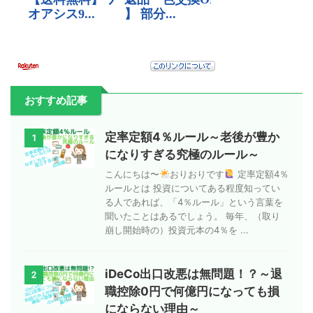
おすすめ記事
定率定額4％ルール～老後が豊か
1
になりすぎる究極のルール～
こんにちは〜
おりおりです
定率定額4％
ルールとは 投資についてある程度知ってい
る人であれば、「4％ルール」という言葉を
聞いたことはあるでしょう。 毎年、（取り
崩し開始時の）投資元本の4％を ...
iDeCo出口改悪は無問題！？～退
2
職控除0円で何億円になっても損
にならない理由～