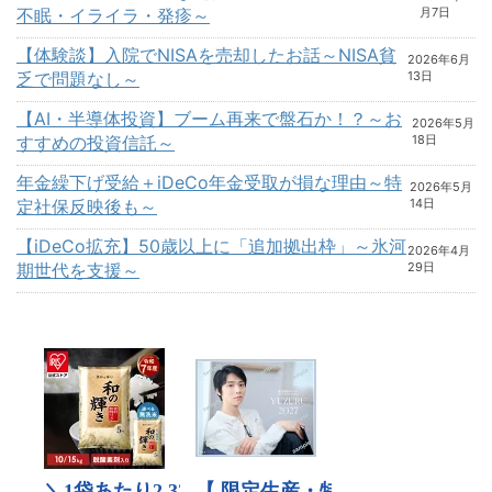
不眠・イライラ・発疹～
月7日
【体験談】入院でNISAを売却したお話～NISA貧
2026年6月
乏で問題なし～
13日
【AI・半導体投資】ブーム再来で盤石か！？～お
2026年5月
すすめの投資信託～
18日
年金繰下げ受給＋iDeCo年金受取が損な理由～特
2026年5月
定社保反映後も～
14日
【iDeCo拡充】50歳以上に「追加拠出枠」～氷河
2026年4月
期世代を支援～
29日