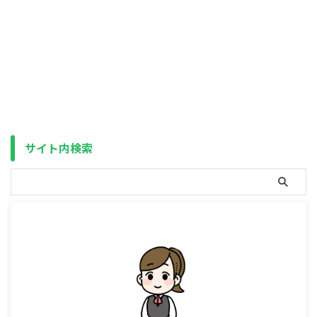
について、2023年10月からルー
ルが一部変更されることになりま
した。 その内容は、大きくこの
２つです。 ポイント ・経費に算
入される項目の見直し・地場産の
基準の見直し どちらも利用者側
としては改悪と言えるものなので
すが、特に前者については影響が
大きそうです。 というのも、ふ
るさと納税には3割ルール・5割
ルールと言われる、返礼品の調達
サイト内検索
にかかる費用の割合を寄付額の3
割以下、かつ送料や事務費なども
含めた経費の総額を5割以下とす
るルールが定めら ...