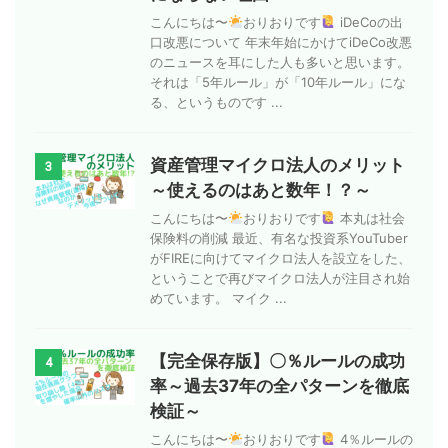
こんにちは〜
おりおりです
iDeCoの出
口改悪について 年末年始にかけてiDeCo改悪
のニュースを耳にした人も多いと思います。
それは「5年ルール」が「10年ルール」にな
る、というものです ...
資産管理マイクロ法人のメリット
3
～使えるのはあと数年！？～
こんにちは〜
おりおりです
本丸は社会
保険料の削減 最近、有名な投資系YouTuber
がFIREに向けてマイクロ法人を設立をした、
ということで再びマイクロ法人が注目され始
めています。 マイク ...
【完全保存版】〇％ルールの成功
4
率～過去37年の全パターンを徹底
検証～
こんにちは〜
おりおりです
4％ルールの