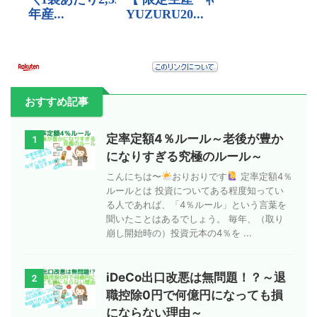
おすすめ記事
定率定額4％ルール～老後が豊か
1
になりすぎる究極のルール～
こんにちは〜
おりおりです
定率定額4％
ルールとは 投資についてある程度知ってい
る人であれば、「4％ルール」という言葉を
聞いたことはあるでしょう。 毎年、（取り
崩し開始時の）投資元本の4％を ...
iDeCo出口改悪は無問題！？～退
2
職控除0円で何億円になっても損
にならない理由～