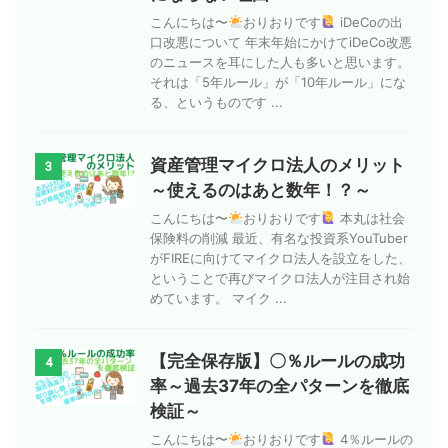
こんにちは〜
おりおりです
iDeCoの出
口改悪について 年末年始にかけてiDeCo改悪
のニュースを耳にした人も多いと思います。
それは「5年ルール」が「10年ルール」にな
る、というものです ...
資産管理マイクロ法人のメリット
3
～使えるのはあと数年！？～
こんにちは〜
おりおりです
本丸は社会
保険料の削減 最近、有名な投資系YouTuber
がFIREに向けてマイクロ法人を設立をした、
ということで再びマイクロ法人が注目され始
めています。 マイク ...
【完全保存版】〇％ルールの成功
4
率～過去37年の全パターンを徹底
検証～
こんにちは〜
おりおりです
4％ルールの