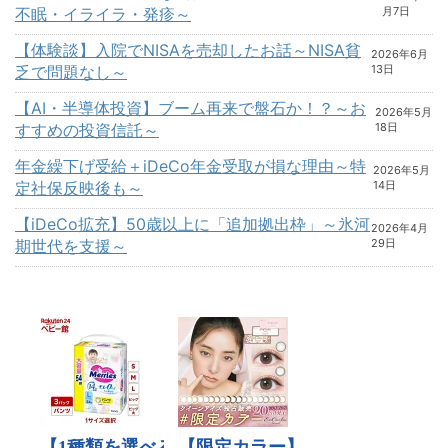
不眠・イライラ・発疹～
月7日
【体験談】入院でNISAを売却したお話～NISA貧
2026年6月
乏で問題なし～
13日
【AI・半導体投資】ブーム再来で盤石か！？～お
2026年5月
すすめの投資信託～
18日
年金繰下げ受給＋iDeCo年金受取が損な理由～特
2026年5月
定社保反映後も～
14日
【iDeCo拡充】50歳以上に「追加拠出枠」～氷河
2026年4月
期世代を支援～
29日