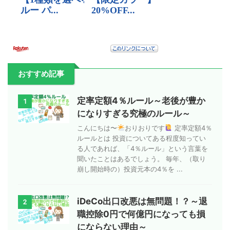
おすすめ記事
定率定額4％ルール～老後が豊か
1
になりすぎる究極のルール～
こんにちは〜
おりおりです
定率定額4％
ルールとは 投資についてある程度知ってい
る人であれば、「4％ルール」という言葉を
聞いたことはあるでしょう。 毎年、（取り
崩し開始時の）投資元本の4％を ...
iDeCo出口改悪は無問題！？～退
2
職控除0円で何億円になっても損
にならない理由～