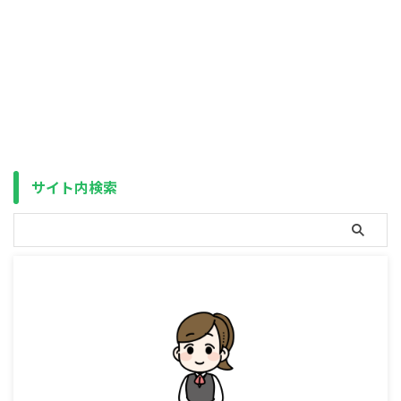
会損失になる）、理論上は投資は
出来るだけ早い方が良い、という
お話をしましたが、 これを突き
詰めると、万一の事態に備えて用
意しておくべきお金、いわゆる生
活防衛資金も投資に回した方が良
い、ということになります（こ
の、生活防衛資金も投資に回すや
り方を、「ギリギリ投資術」と名
付けます）。 生活防衛資金は、
サイト内検索
一般的に会社員で単身や夫婦のみ
なら1ヶ月あたりの生活費の3〜6
ヶ月分、子供が居る場合 ...