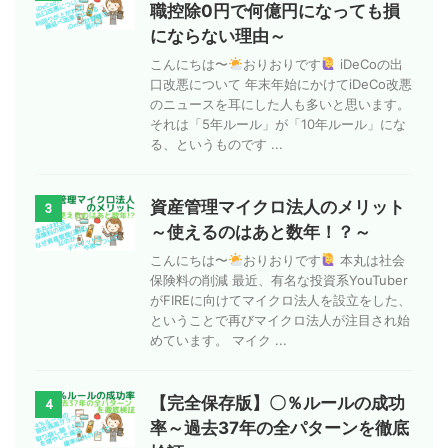
職控除0円で何億円になっても損
にならない理由～
こんにちは〜
おりおりです
iDeCoの出
口改悪について 年末年始にかけてiDeCo改悪
のニュースを耳にした人も多いと思います。
それは「5年ルール」が「10年ルール」にな
る、というものです ...
資産管理マイクロ法人のメリット
3
～使えるのはあと数年！？～
こんにちは〜
おりおりです
本丸は社会
保険料の削減 最近、有名な投資系YouTuber
がFIREに向けてマイクロ法人を設立をした、
ということで再びマイクロ法人が注目され始
めています。 マイク ...
【完全保存版】〇％ルールの成功
4
率～過去37年の全パターンを徹底