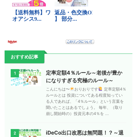
おすすめ記事
定率定額4％ルール～老後が豊か
1
になりすぎる究極のルール～
こんにちは〜
おりおりです
定率定額4％
ルールとは 投資についてある程度知ってい
る人であれば、「4％ルール」という言葉を
聞いたことはあるでしょう。 毎年、（取り
崩し開始時の）投資元本の4％を ...
iDeCo出口改悪は無問題！？～退
2