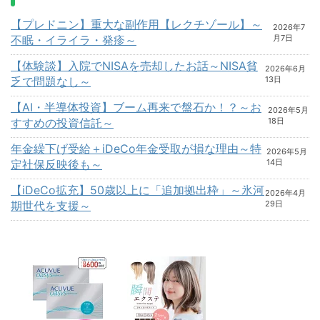
【プレドニン】重大な副作用【レクチゾール】～
2026年7
不眠・イライラ・発疹～
月7日
【体験談】入院でNISAを売却したお話～NISA貧
2026年6月
乏で問題なし～
13日
【AI・半導体投資】ブーム再来で盤石か！？～お
2026年5月
すすめの投資信託～
18日
年金繰下げ受給＋iDeCo年金受取が損な理由～特
2026年5月
定社保反映後も～
14日
【iDeCo拡充】50歳以上に「追加拠出枠」～氷河
2026年4月
期世代を支援～
29日