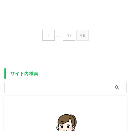
いるので、こちらも不定期で投稿
して行こうと思います
お金と
言っても色々あるのですが、収入
を増やしたり、支出を減らした
り、貯蓄したり、豊かな生活を目
指して無理のない範囲で出来たら
1
…
47
48
と思っています
こちらに関し
ては私もまだまだ考え始めたばか
りの初心者ですので、みんなと一
緒に成長していけたらと思います
身体面でも経済面でも健康を
目指すぞー！って事で、今 ...
サイト内検索